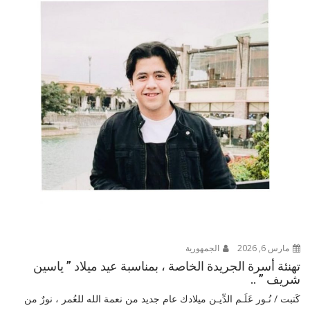
مارس 6, 2026
الجمهورية
تهنئة أسرة الجريدة الخاصة ، بمناسبة عيد ميلاد ” ياسين
شريف ” ..
كَتبت / نُـور عَلَـم الدِّيـن ميلادك عام جديد من نعمة الله للعُمر ، نورٌ من