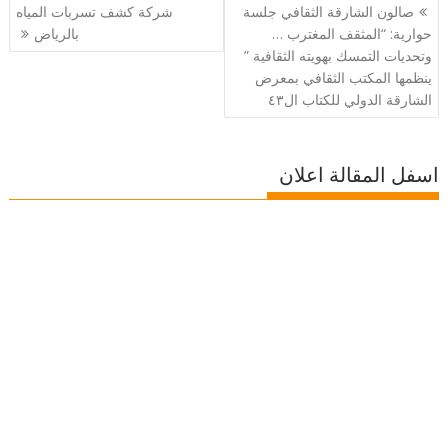
تصفّح
صالون الشارقة الثقافي جلسة
شركة كشف تسربات المياه
المقالات
حوارية: “المثقف المغترب …
بالرياض
وتحديات التمسك بهويته الثقافية ”
ينظمها المكتب الثقافي بمعرض
الشارقة الدولي للكتاب ال٤٣
اسفل المقالة اعلان