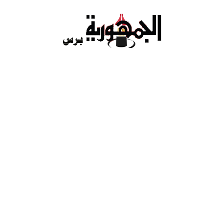
Ski
t
conten