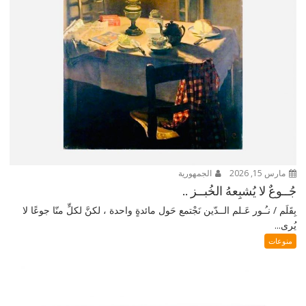
مارس 15, 2026
الجمهورية
جُــوعٌ لا يُشبِعهُ الخُبــز ..
بِقَلَم / نـُـور عَـلم الــدّين نَجْتمع حَول مائدةٍ واحدة ، لكنَّ لكلٍّ منّا جوعًا لا
يُرى...
منوعات