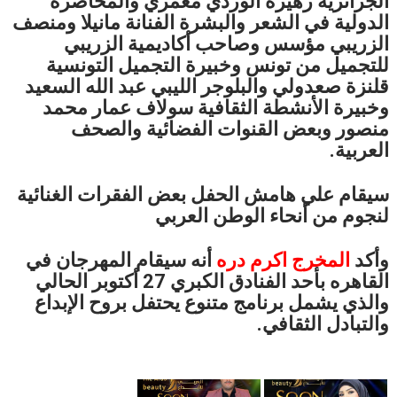
الجزائرية زهيرة الوردي معمري والمحاضرة
الدولية في الشعر والبشرة الفنانة مانيلا ومنصف
الزريبي مؤسس وصاحب أكاديمية الزريبي
للتجميل من تونس وخبيرة التجميل التونسية
قلنزة صعدولي والبلوجر الليبي عبد الله السعيد
وخبيرة الأنشطة الثقافية سولاف عمار محمد
منصور وبعض القنوات الفضائية والصحف
العربية.
سيقام علي هامش الحفل بعض الفقرات الغنائية
لنجوم من أنحاء الوطن العربي
وأكد
المخرج
اكرم
دره
أنه سيقام المهرجان في
القاهره بأحد الفنادق الكبري 27 أكتوبر الحالي
والذي يشمل برنامج متنوع يحتفل بروح الإبداع
والتبادل الثقافي.