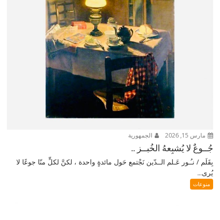
مارس 15, 2026
الجمهورية
جُــوعٌ لا يُشبِعهُ الخُبــز ..
بِقَلَم / نـُـور عَـلم الــدّين نَجْتمع حَول مائدةٍ واحدة ، لكنَّ لكلٍّ منّا جوعًا لا
يُرى...
منوعات