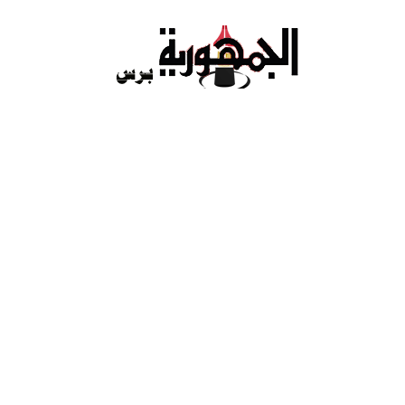
Ski
t
conten