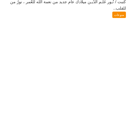
كَتبت / نُـور عَلَـم الدِّيـن ميلادك عام جديد من نعمة الله للعُمر ، نورٌ من
للقلب...
منوعات