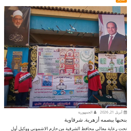
أبريل 21, 2026
الجمهورية
بنحبها ببصمه أزهرية. شرقاوية
تحت رعاية معالى محافظ الشرقية من.حازم الاشمونى ووكيل أول