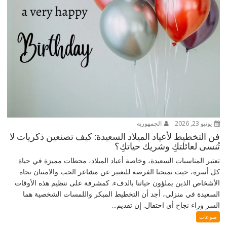
يونيو 23, 2026
الجمهورية
فن التخطيط لأعياد الميلاد السعيدة: كيف تصنعين ذكريات لا
تُنسى لعائلتكِ وشريك حياتكِ؟
تعتبر المناسبات السعيدة، وخاصة أعياد الميلاد، محطات مميزة في حياة
كل أسرة، حيث تمنحنا الفرصة للتعبير عن مشاعر الحب والامتنان تجاه
الأشخاص الذين يملؤون حياتنا بالدفء. كمشرفة على تنظيم هذه الأوقات
السعيدة في منزلي، أجد أن التخطيط المبكر واللمسات الشخصية هما
السر وراء نجاح أي احتفال. إن تقديم...
منوعات