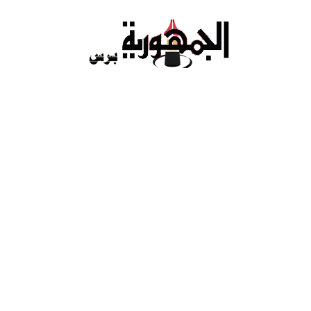
Ski
t
conten