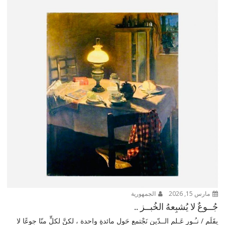
مارس 15, 2026
الجمهورية
جُــوعٌ لا يُشبِعهُ الخُبــز ..
بِقَلَم / نـُـور عَـلم الــدّين نَجْتمع حَول مائدةٍ واحدة ، لكنَّ لكلٍّ منّا جوعًا لا