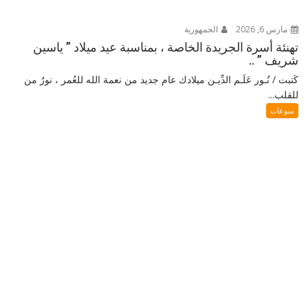
مارس 6, 2026
الجمهورية
تهنئة أسرة الجريدة الخاصة ، بمناسبة عيد ميلاد ” ياسين
شريف ” ..
كَتبت / نُـور عَلَـم الدِّيـن ميلادك عام جديد من نعمة الله للعُمر ، نورٌ من
للقلب...
منوعات