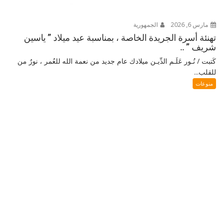
مارس 6, 2026
الجمهورية
تهنئة أسرة الجريدة الخاصة ، بمناسبة عيد ميلاد ” ياسين
شريف ” ..
كَتبت / نُـور عَلَـم الدِّيـن ميلادك عام جديد من نعمة الله للعُمر ، نورٌ من
للقلب...
منوعات