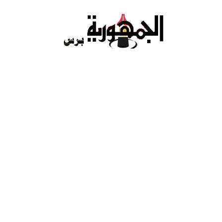
Ski
t
conten