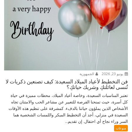
يونيو 23, 2026
الجمهورية
فن التخطيط لأعياد الميلاد السعيدة: كيف تصنعين ذكريات لا
تُنسى لعائلتكِ وشريك حياتكِ؟
تعتبر المناسبات السعيدة، وخاصة أعياد الميلاد، محطات مميزة في حياة
كل أسرة، حيث تمنحنا الفرصة للتعبير عن مشاعر الحب والامتنان تجاه
الأشخاص الذين يملؤون حياتنا بالدفء. كمشرفة على تنظيم هذه الأوقات
السعيدة في منزلي، أجد أن التخطيط المبكر واللمسات الشخصية هما
السر وراء نجاح أي احتفال. إن تقديم...
منوعات