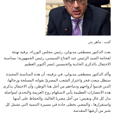
كتب : ماهر بدر
بعث الدكتور مصطفى مدبولي، رئيس مجلس الوزراء، برقية تهنئة
لفخامة السيد الرئيس عبد الفتاح السيسي، رئيس الجمهورية؛ بمناسبة
الاحتفال بالذكرى الحادية والخمسين لنصر أكتوبر العظيم.
وأكد الدكتور مصطفى مدبولي، في برقيته، أن هذه المناسبة المجيدة
ستظل مبعث فخر واعتزاز الشعب المصريّ بقواته المسلحة ورجالها،
الذين قدموا أرواحهم ودماءهم من أجل هذا الوطن، وأن الاحتفال بذكرى
هذه الانتصارات العظيمة يأتي لاستلهام روح العزيمة والتحدي لمواصلة
بذل كل غال ونفيس؛ من أجل مصرنا الغالية، والحفاظ على أمنها
واستقرارها ، والمضي بخطى جادة في مسيرة التنمية التي تشمل كل
شبر من أرضها المقدسة.