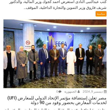
كتب عبدالنبى النادى استعرض أحمد كجوك وزير المالية، والدكتور
شريف فاروق وزير التموين والتجارة الداخلية، الموقف...
سياسية
ديسمبر 9, 2024
الجمهورية
0
مصر تعلن إستضافة مؤتمر الإتحاد الدولي للمعارض (UFI)
لخدمات المعارض بحضور وفود من 90 دولة
متابعة-رشا حافظ وقعت الهيئة المصرية العامة للمعارض والمؤتمرات