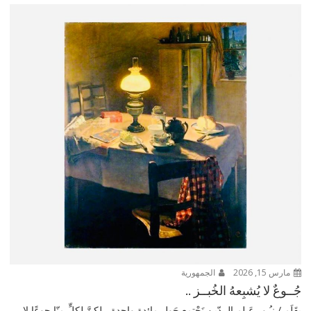
مارس 15, 2026
الجمهورية
جُــوعٌ لا يُشبِعهُ الخُبــز ..
بِقَلَم / نـُـور عَـلم الــدّين نَجْتمع حَول مائدةٍ واحدة ، لكنَّ لكلٍّ منّا جوعًا لا