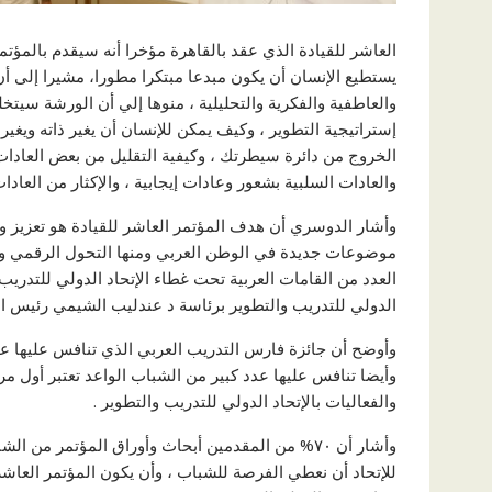
يستطيع الإنسان أن يكون مبدعا مبتكرا مطورا، مشيرا إلى أن
والعاطفية والفكرية والتحليلية ، منوها إلي أن الورشة سيتخلل
إستراتيجية التطوير ، وكيف يمكن للإنسان أن يغير ذاته ويغير
الخروج من دائرة سيطرتك ، وكيفية التقليل من بعض العادات
والعادات السلبية بشعور وعادات إيجابية ، والإكثار من العادات 
وأشار الدوسري أن هدف المؤتمر العاشر للقيادة هو تعزيز وت
موضوعات جديدة في الوطن العربي ومنها التحول الرقمي وا
العدد من القامات العربية تحت غطاء الإتحاد الدولي للتدريب 
الدولي للتدريب والتطوير برئاسة د عندليب الشيمي رئيس الم
وأوضح أن جائزة فارس التدريب العربي الذي تنافس عليها عد
وأيضا تنافس عليها عدد كبير من الشباب الواعد تعتبر أول
والفعاليات بالإتحاد الدولي للتدريب والتطوير .
وأشار أن ٧٠% من المقدمين أبحاث وأوراق المؤتمر 
للإتحاد أن نعطي الفرصة للشباب ، وأن يكون المؤتمر العاش