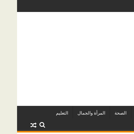
تألق في مهرجان الصخرة الدولي للفاشون.. وتُتوَّج بلقب أفضل مصممة أزياء لعام 26
كيف تحمي منزلك من تس
الصحة
المرأة والجمال
التعليم