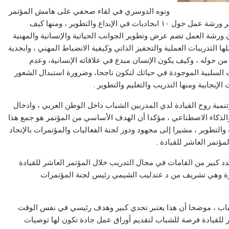
ونوه الدوسري في لقاء صحفي على هامش المؤتمر
العاشر للقيادة الذي عقد بالقاهرة مؤخرا أنه سيقدم بالمؤتمر ورشة عمل حول ١٠ ابجاديات في الإبداع والتطوير ، ومنها كيف
 ورشة العمل تضم عرض وتطوير الجوانب الحياتية والإنسانية والمهنية
ها التدريبات العملية والتحفيز الذاتي وكيفية الانضباط المهني ، وابجدية
 من حوله ، وكيف يكون الإنسان مبدع في علاقاته الإنسانية، وعدم
 السلبية الموجودة في حياتك لتكون ناجحا، وضرورة استبدال الشعور
الإيجابية ومنها التدريب والتعليم والتطوير .
نمية روح القيادة لدي المدربين الشباب داخل الوطن العربي ، وادخال
لذكاء الاصطناعي ، مؤكدا أن الهدف الأساسي من المؤتمر هو جمع هذا
والتطوير ، مشيرا إلى مجهود ودور لجنة الفعاليات والمؤتمرات بالإتحاد
ؤتمر العاشر للقيادة .
د كبير من القامات في مجال التدريب خلال المؤتمر العاشر للقيادة
 مرة وهي تشريف من د عندليب الشيمي رئيس لجنة المؤتمرات
من الشباب ، موضحا أن هذا يعتبر تحدي كبير وهدف رئيسي في نفس الوقت
ر للقيادة فرصة للشباب لتقديم أوراق عمل جادة تكون لها توصيات