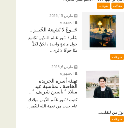
مقالات
منوعات
مارس 15, 2026
الجمهورية
جُــوعٌ لا يُشبِعهُ الخُبــز ..
بِقَلَم / نـُـور عَـلم الــدّين نَجْتمع
حَول مائدةٍ واحدة ، لكنَّ لكلٍّ
منّا جوعًا لا يُرى...
منوعات
مارس 6, 2026
الجمهورية
تهنئة أسرة الجريدة
الخاصة ، بمناسبة عيد
ميلاد ” ياسين شريف ” ..
كَتبت / نُـور عَلَـم الدِّيـن ميلادك
عام جديد من نعمة الله للعُمر ،
نورٌ من للقلب...
منوعات