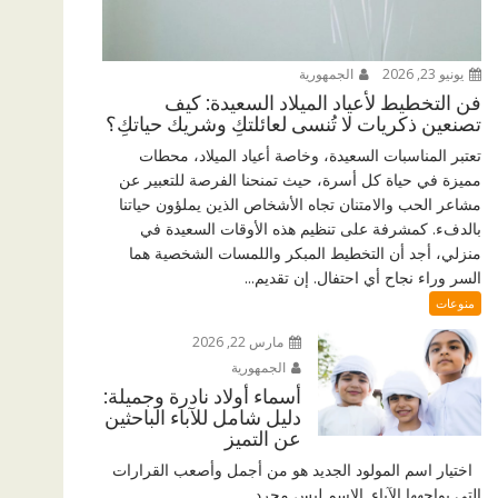
يونيو 23, 2026
الجمهورية
فن التخطيط لأعياد الميلاد السعيدة: كيف
تصنعين ذكريات لا تُنسى لعائلتكِ وشريك حياتكِ؟
تعتبر المناسبات السعيدة، وخاصة أعياد الميلاد، محطات
مميزة في حياة كل أسرة، حيث تمنحنا الفرصة للتعبير عن
مشاعر الحب والامتنان تجاه الأشخاص الذين يملؤون حياتنا
بالدفء. كمشرفة على تنظيم هذه الأوقات السعيدة في
منزلي، أجد أن التخطيط المبكر واللمسات الشخصية هما
السر وراء نجاح أي احتفال. إن تقديم...
منوعات
مارس 22, 2026
الجمهورية
أسماء أولاد نادرة وجميلة:
دليل شامل للآباء الباحثين
عن التميز
اختيار اسم المولود الجديد هو من أجمل وأصعب القرارات
التي يواجهها الآباء. الاسم ليس مجرد...