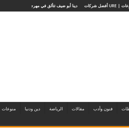
ريض لآخر؟
التطوير العقاري في مصر من URE | أكبر المطورين العقاريين وأبرز المشروعات
دينا أبو ضيف ت
ات
فنون وأدب
مقالات
الرياضة
دين ودنيا
منوعات