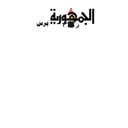
Ski
t
conten