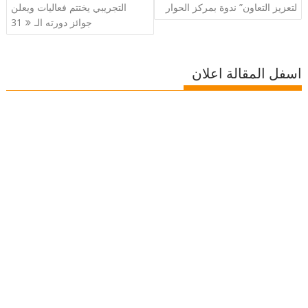
المقالات
لتعزيز التعاون” ندوة بمركز الحوار
التجريبي يختتم فعاليات ويعلن
جوائز دورته الـ31
اسفل المقالة اعلان