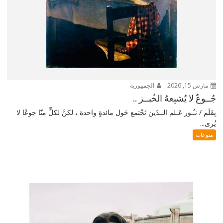
مارس 15, 2026
الجمهورية
جُــوعٌ لا يُشبِعهُ الخُبــز ..
بِقَلَم / نـُـور عَـلم الــدّين نَجْتمع حَول مائدةٍ واحدة ، لكنَّ لكلٍّ منّا جوعًا لا
يُرى...
منوعات