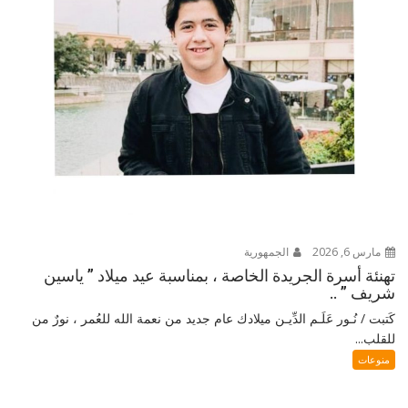
مارس 6, 2026
الجمهورية
تهنئة أسرة الجريدة الخاصة ، بمناسبة عيد ميلاد ” ياسين
شريف ” ..
كَتبت / نُـور عَلَـم الدِّيـن ميلادك عام جديد من نعمة الله للعُمر ، نورٌ من
للقلب...
منوعات