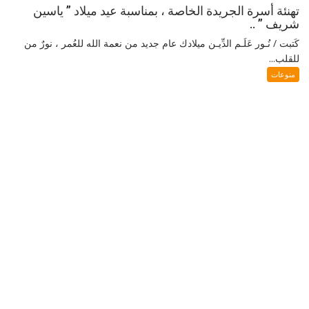
تهنئة أسرة الجريدة الخاصة ، بمناسبة عيد ميلاد ” ياسين
شريف ” ..
كَتبت / نُـور عَلَـم الدِّيـن ميلادك عام جديد من نعمة الله للعُمر ، نورٌ من
للقلب...
منوعات