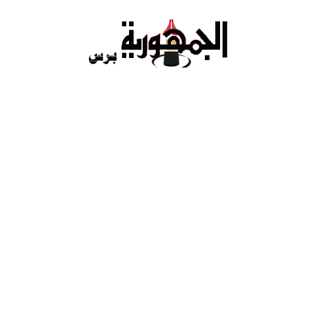
Ski
t
conten