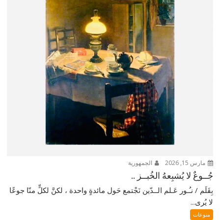
مارس 15, 2026
الجمهورية
جُــوعٌ لا يُشبِعهُ الخُبــز ..
بِقَلَم / نـُـور عَـلم الــدّين نَجْتمع حَول مائدةٍ واحدة ، لكنَّ لكلٍّ منّا جوعًا
لا يُرى...
منوعات