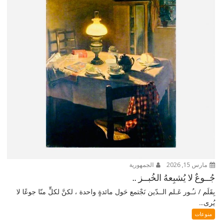
مارس 15, 2026
الجمهورية
جُــوعٌ لا يُشبِعهُ الخُبــز ..
بِقَلَم / نـُـور عَـلم الــدّين نَجْتمع حَول مائدةٍ واحدة ، لكنَّ لكلٍّ منّا جوعًا لا
يُرى...
منوعات