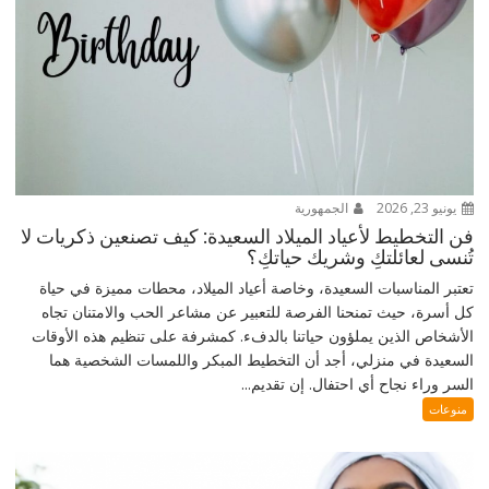
يونيو 23, 2026
الجمهورية
فن التخطيط لأعياد الميلاد السعيدة: كيف تصنعين ذكريات لا
تُنسى لعائلتكِ وشريك حياتكِ؟
تعتبر المناسبات السعيدة، وخاصة أعياد الميلاد، محطات مميزة في حياة
كل أسرة، حيث تمنحنا الفرصة للتعبير عن مشاعر الحب والامتنان تجاه
الأشخاص الذين يملؤون حياتنا بالدفء. كمشرفة على تنظيم هذه الأوقات
السعيدة في منزلي، أجد أن التخطيط المبكر واللمسات الشخصية هما
السر وراء نجاح أي احتفال. إن تقديم...
منوعات