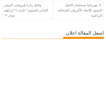
تصفّح
موريتانيا تستضيف الحفل
وقائع زيارة هيروشى السفير
المقالات
السنوي للاتحاد الأفريقي للصحافة
الياباني للسفينة “عايدة ٤” إبراهيم
الرياضية
عوف
اسفل المقالة اعلان