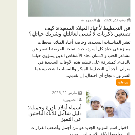
يونيو 23, 2026
الجمهورية
فن التخطيط لأعياد الميلاد السعيدة: كيف
تصنعين ذكريات لا تُنسى لعائلتكِ وشريك حياتكِ؟
تعتبر المناسبات السعيدة، وخاصة أعياد الميلاد، محطات
مميزة في حياة كل أسرة، حيث تمنحنا الفرصة للتعبير عن
مشاعر الحب والامتنان تجاه الأشخاص الذين يملؤون حياتنا
بالدفء. كمشرفة على تنظيم هذه الأوقات السعيدة في
منزلي، أجد أن التخطيط المبكر واللمسات الشخصية هما
السر وراء نجاح أي احتفال. إن تقديم...
منوعات
مارس 22, 2026
الجمهورية
أسماء أولاد نادرة وجميلة:
دليل شامل للآباء الباحثين
عن التميز
اختيار اسم المولود الجديد هو من أجمل وأصعب القرارات
التي يواجهها الآباء. الاسم ليس مجرد...