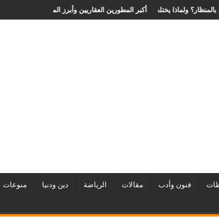
ة الانزلاق الغضروفي بالمنظار؟ ولماذا يختلف من مريض لآخر؟
أفضل شركات التطوير العقاري في مصر من URE | أكبر المطورين الع
ات
فنون وأدب
مقالات
الرياضة
دين ودنيا
منوعات