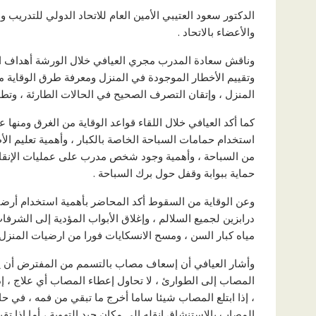
الدكتور سعود العتيبي الأمين العام للاتحاد الدولي للتدريب 
والأعضاء بالاتحاد .
وناقش سعادة المدرب مجري العيافي خلال الورشة أهداف ال
وتقييم الأخطار الموجودة في المنزل ومعرفة طرق الوقاية م
المنزل ، وإتقان التصرف الصحيح في الحالات الطارئة ، وتطوي
كما أكد العيافي خلال اللقاء قواعد الوقاية من الغرق ومنه
استخدام حمامات السباحة الخاصة بالكبار ، وأهمية تعليم ال
من السباحة ، وأهمية وجود شخص مدرب على عمليات الإنقاذ 
حماية ببوابة وقفل حول برك السباحة .
وعن الوقاية من السقوط أكد المحاضر بأهمية استخدام أرضيات
درابزين لجميع السلالم ، وإغلاق الأبواب المؤدية إلى الشر
مياه كبار السن ، ومسح الانسكايات فورا من ارضيات المنزل 
وأشار العيافي أن إسعاف مصاب بالتسمم من المفترض أن يتم 
المصاب إلى الطوارئ ، لا تحاول إعطاء المصاب أي علاج ، إذا
، إذا ابتلع المصاب شيئا ساما أخرج ما تبقي من فمه ، في حا
المصاب بالاستنشاق انقله إلى مكان جيد التهوية ، أما إذا تق