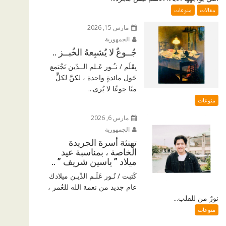
مقالات
منوعات
مارس 15, 2026
الجمهورية
جُــوعٌ لا يُشبِعهُ الخُبــز ..
بِقَلَم / نـُـور عَـلم الــدّين نَجْتمع
حَول مائدةٍ واحدة ، لكنَّ لكلٍّ
منّا جوعًا لا يُرى...
منوعات
مارس 6, 2026
الجمهورية
تهنئة أسرة الجريدة
الخاصة ، بمناسبة عيد
ميلاد ” ياسين شريف ” ..
كَتبت / نُـور عَلَـم الدِّيـن ميلادك
عام جديد من نعمة الله للعُمر ،
نورٌ من للقلب...
منوعات