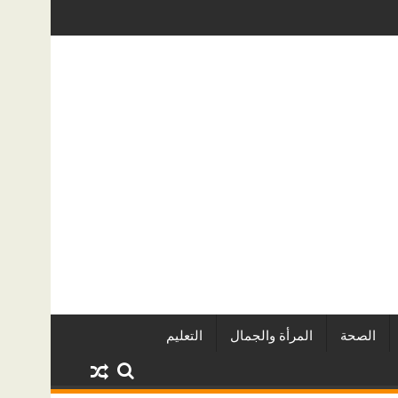
قاريين وأبرز المشروعات
دينا أبو ضيف تتألق في مهرجان الصخرة الدو
الصحة
المرأة والجمال
التعليم