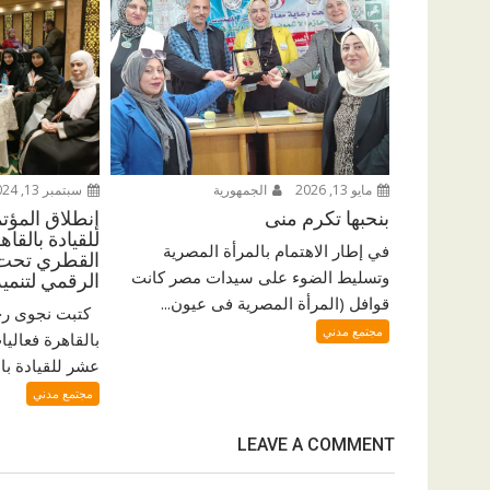
مايو 13, 2026
الجمهورية
سبتمبر 13, 2024
بنحبها تكرم منى
إنطلاق المؤت
للقيادة بالقا
في إطار الاهتمام بالمرأة المصرية
القطري تحت ش
وتسليط الضوء على سيدات مصر كانت
الرقمي لتنمي
قوافل (المرأة المصرية فى عيون...
كتبت نجوى رجب
مجتمع مدني
بالقاهرة فعاليا
عشر للقيادة بال
مجتمع مدني
LEAVE A COMMENT