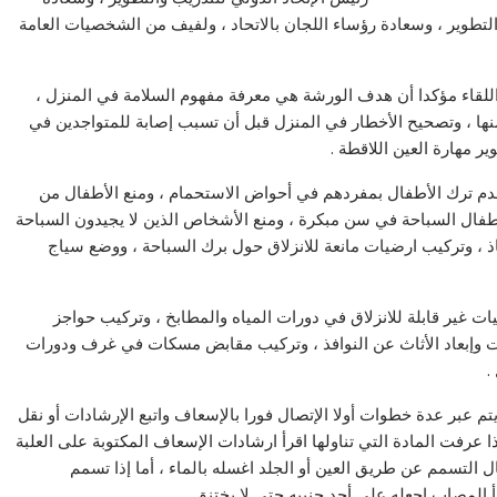
والتطوير ، وسعادة رؤساء اللجان بالاتحاد ، ولفيف من الشخصيات العامة
لقاء مؤكدا أن هدف الورشة هي معرفة مفهوم السلامة في المنزل ،
نها ، وتصحيح الأخطار في المنزل قبل أن تسبب إصابة للمتواجدين في
ر مهارة العين اللاقطة .
ا عدم ترك الأطفال بمفردهم في أحواض الاستحمام ، ومنع الأطفال من
أطفال السباحة في سن مبكرة ، ومنع الأشخاص الذين لا يجيدون السباحة
، وتركيب ارضيات مانعة للانزلاق حول برك السباحة ، ووضع سياج
 غير قابلة للانزلاق في دورات المياه والمطابخ ، وتركيب حواجز
فات وإبعاد الأثاث عن النوافذ ، وتركيب مقابض مسكات في غرف ودورات
.
عبر عدة خطوات أولا الإتصال فورا بالإسعاف واتبع الإرشادات أو نقل
 عرفت المادة التي تناولها اقرأ ارشادات الإسعاف المكتوبة على العلبة
ل التسمم عن طريق العين أو الجلد اغسله بالماء ، أما إذا تسمم
يأ المصاب اجعله على أحد جنبيه حتى لا يختنق .