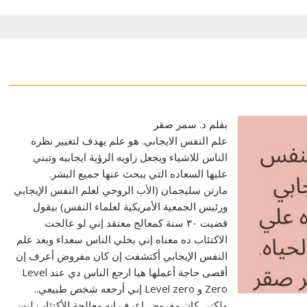
بقلم د. سمر صقر
علم النفس الايجابي. هو علم يهدف لتغيير نظره
الناس للاشياء ويجعل زاويه الرؤية ايجابيه وتبني
عليها السعاده التي يبحث عنها جميع البشر.
مارتن سليجمان (الأب الروحي لعلم النفس الإيجابي
ورئيس الجمعية الأمريكية لعلماء النفس) بيقول
قضيت ٣٠ سنة كمعالج معتقد إني لو عالجت
الاكتئاب ده معناه إني بخلي الناس سعداء وبعد علم
النفس الإيجابي أكتشفت إن كان مفروض أعرف إن
أقصى حاجة أعملها هيا ارجع الناس دي عند Level
Zero و Level zero إني أرجعه شخص طبيعي..
ولكني كان مفروض اعرف إنه معالجة الأكتئاب ليس