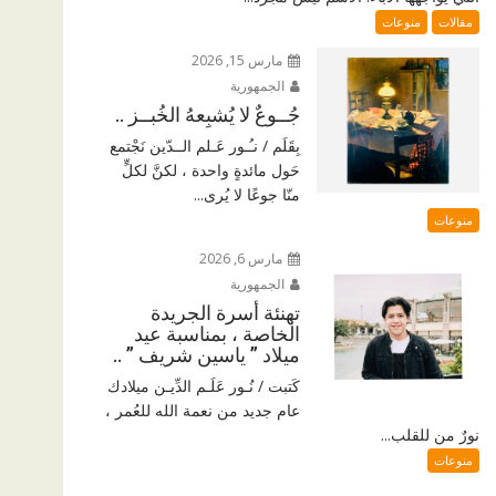
مقالات
منوعات
مارس 15, 2026
الجمهورية
جُــوعٌ لا يُشبِعهُ الخُبــز ..
بِقَلَم / نـُـور عَـلم الــدّين نَجْتمع
حَول مائدةٍ واحدة ، لكنَّ لكلٍّ
منّا جوعًا لا يُرى...
منوعات
مارس 6, 2026
الجمهورية
تهنئة أسرة الجريدة
الخاصة ، بمناسبة عيد
ميلاد ” ياسين شريف ” ..
كَتبت / نُـور عَلَـم الدِّيـن ميلادك
عام جديد من نعمة الله للعُمر ،
نورٌ من للقلب...
منوعات