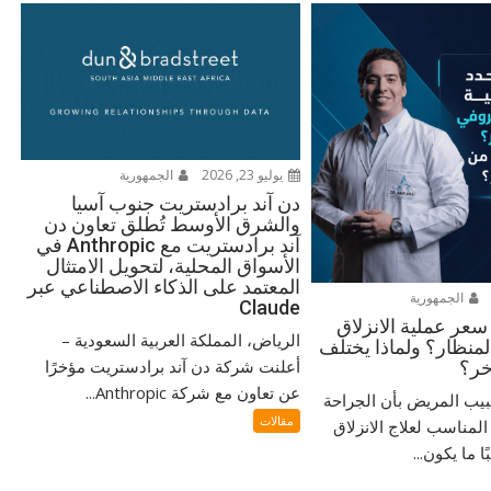
يوليو 23, 2026
الجمهورية
دن آند برادستريت جنوب آسيا
والشرق الأوسط تُطلق تعاون دن
آند برادستريت مع Anthropic في
الأسواق المحلية، لتحويل الامتثال
المعتمد على الذكاء الاصطناعي عبر
الجمهورية
Claude
سعر عملية الانزلاق
الرياض، المملكة العربية السعودية –
منظار؟ ولماذا يختلف
أعلنت شركة دن آند برادستريت مؤخرًا
خر؟
عن تعاون مع شركة Anthropic...
بيب المريض بأن الجراحة
مقالات
المناسب لعلاج الانزلاق
 ما يكون...