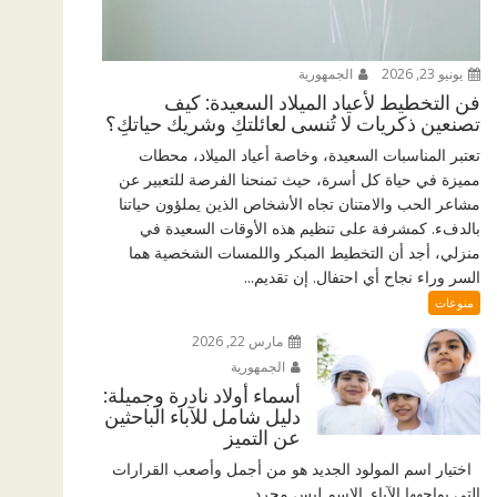
يونيو 23, 2026
الجمهورية
فن التخطيط لأعياد الميلاد السعيدة: كيف
تصنعين ذكريات لا تُنسى لعائلتكِ وشريك حياتكِ؟
تعتبر المناسبات السعيدة، وخاصة أعياد الميلاد، محطات
مميزة في حياة كل أسرة، حيث تمنحنا الفرصة للتعبير عن
مشاعر الحب والامتنان تجاه الأشخاص الذين يملؤون حياتنا
بالدفء. كمشرفة على تنظيم هذه الأوقات السعيدة في
منزلي، أجد أن التخطيط المبكر واللمسات الشخصية هما
السر وراء نجاح أي احتفال. إن تقديم...
منوعات
مارس 22, 2026
الجمهورية
أسماء أولاد نادرة وجميلة:
دليل شامل للآباء الباحثين
عن التميز
اختيار اسم المولود الجديد هو من أجمل وأصعب القرارات
التي يواجهها الآباء. الاسم ليس مجرد...