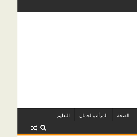
اريين وأبرز المشروعات
دينا أبو ضيف تتألق في مهرجان الصخرة الدو
الصحة
المرأة والجمال
التعليم