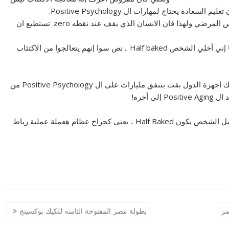
دة يحتاج لمهارات ال Positive Psychology.
ان تأثير الايجابيه يحتاج لشخص يقف عن نقطه الطبيعي وليس المرضي ولهذا فان الانسان الذي يقف عند نقطه zero. تستطيع ان
ولذلك قال فى موضع أخر إن أقصى حاجة كنت بعرف أعملها إني أخلي الشخص Half baked .. نص سوا إنهم يتعالجوا من الاكتئاب
اللي فى الصورة هو استخدام الدول لمضادات الاكتئاب ولذلك أجهزة الدول بقت بتنفق مليارات على ال Positive Psychology من
كتوضيح يعني إيه أقصى حاجة كنت بعرف أعملها هيا إني أوصل الشخص يكون Half Baked .. يعني كجراح عظام هعملة عملية رباط
صر
بطولة مصر المفتوحة الثامنه للكيك بوكسينج