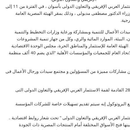
جاء ذلك خلال مؤتمر صحفى تحضيري ، قبل انعقاد قمة الاستثمار العربي الإفريقي والتعاون الدولى بأسوان ، في الفترة من 11 إلى
جلس الوزراء الدكتور مصطفى مدبولى ، وذلك بمقر الهيئة المصرية العامة
رجية.
دات الأعمال للتنمية وبمشاركة ورعاية وزارات التخطيط والتنمية
، البيئة، الموارد المائية والري، وكل من جهاز تنمية المشروعات
الهيئة العامة للإستثمار والمناطق الحرة، مجلس الوحدة الاقتصادية
العربية المنبثق من جامعة الدول العربية، محافظة أسوان، الاتحاد العام للجمعيات والمؤسسات الأهلية “الذي يضم 40 ألف منظمة
عن مشاركات مميزة من المسؤولين و مجتمع سيدات ورجال الأعمال فى
قالت الدكتورة هدى يسي: “أن المعرض سيقام خلال الدورة 28 القادمة لقمة الاستثمار العربي الإفريقي والتعاون الدولى التى
يع البروتوكول إنه سيتم تقديم تسهيلات خاصة للشركات المؤسسة
ار العربي الإفريقي والتعاون الدولى ” تحت شعار روابط اقتصادية ..
بينها فتح الأسواق المختلفة أمام المنتجات المصرية ذات الجودة