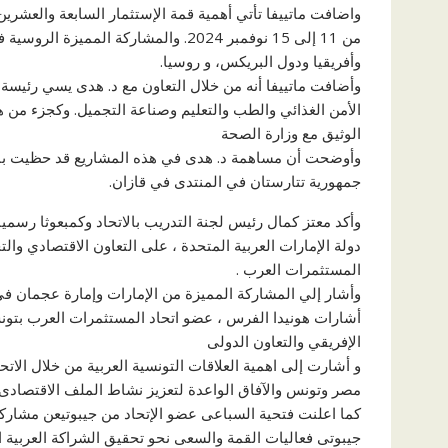
واضافت ماتييفا تأتي أهمية قمة الإستثمار السابعة والعشرين
من 11 إلى 15 نوفمبر 2024. والمشاركة 
وأفريقيا ودول البريكس، و روسيا.
وأضافت ماتييفا أنه من خلال التعاون مع د. هدى يسي رئيسة 
الأمن الغذائي والطب والتعليم وصناعة التجميل. وكجزء من هذ
الوثيق مع وزارة الصحة
وأوضحت أن مساهمة د. هدى في هذه المشاريع قد حظيت بالف
جمهورية تتارستان في المنتدى في قازان.
وأكد معتز كمال رئيس لجنة التدريب بالاتحاد وكمبعوثا رسم
دولة الإمارات العربية المتحدة ، على التعاون الاقتصادي وا
المستثمرات العرب .
وأشار إلي المشاركة المميزة من الإمارات وإمارة عجمان فى
أشارات هونيدا الفرس ، عضو اتحاد المستثمرات العرب بتونس
الإفريقي والتعاون الدولى
و أشارت إلى اهمية العلاقات التونسية العربية من خلال الاتح
مصر وتونس والآفاق الواعدة لتعزيز نشاط الملف الاقتصادى، 
كما اعلنت فتحية السباعى عضو الإتحاد من جيبوتيعن مشارك
جيبوتى فعاليات القمة والسعى نحو تحقيق الشراكة العربية ال