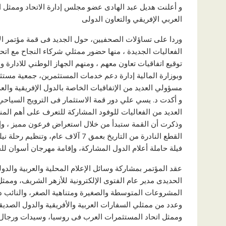
و أعلنت هديل عبد الهادى عضو مجلس إدارة الاتحاد وممثل ا
العربي الإفريقي والتعاون الدولى
الفعاليات الجديدة ، منها حضور ممثلي شركاء النجاح مع ات
توقيع اتفاقيات تعاون معهم ، ومنهم الجهاز الوطني للادارة 
وبوزارة المالية إدارة دعم خدمات المستثمرين، جمعية مست
مسؤولي العديد من الإتفاقيات الخاصة بالدول الإفريقية والعرب
و أكدت د. يسي علي دور قمة الاستثمار فى الترويج السياح
العديد من الفعاليات للوفود المشاركة للتعرف على أهم الم
وذكرت أن القمة ستبدأ من خلال استعراض فرعون مميز ، وإق
القطع النادرة من التاريخ بعمق 7 آ
فيلة حاملة أعلام الدول المشاركة، وإقامة مهرجان أسوان للح
عقد المؤتمر بمشاركة وسائل الإعلام المحلية والعربية والدو
الحديدى مدير عام الفتوى الإلكترونية للأزهر الشريف، وممث
المشروعات المتوسطة والصغيرة ومتناهية الصغر، والنائب د.
وعدد من ممثلي السفارات العربية والأفريقية والدول الصديقة و
وممثل اتحاد المستثمرات العرب فى روسيا، وسيدات ورجال 