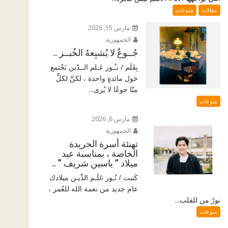
مقالات
منوعات
مارس 15, 2026
الجمهورية
جُــوعٌ لا يُشبِعهُ الخُبــز ..
بِقَلَم / نـُـور عَـلم الــدّين نَجْتمع
حَول مائدةٍ واحدة ، لكنَّ لكلٍّ
منّا جوعًا لا يُرى...
منوعات
مارس 6, 2026
الجمهورية
تهنئة أسرة الجريدة
الخاصة ، بمناسبة عيد
ميلاد ” ياسين شريف ” ..
كَتبت / نُـور عَلَـم الدِّيـن ميلادك
عام جديد من نعمة الله للعُمر ،
نورٌ من للقلب...
منوعات