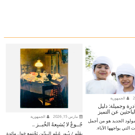
الجمهورية
ادرة وجميلة: دليل
لباحثين عن التميز
مارس 15, 2026
الجمهورية
ولود الجديد هو من أجمل
جُــوعٌ لا يُشبِعهُ الخُبــز ..
التي يواجهها الآباء.
بِقَلَم / نـُـور عَـلم الــدّين نَجْتمع حَول مائدةٍ