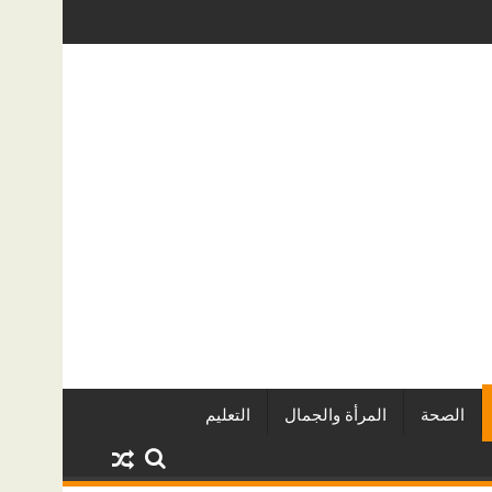
بر المطورين العقاريين وأبرز المشروعات
دينا أبو ضيف تتألق في مهرجان الص
الصحة
المرأة والجمال
التعليم