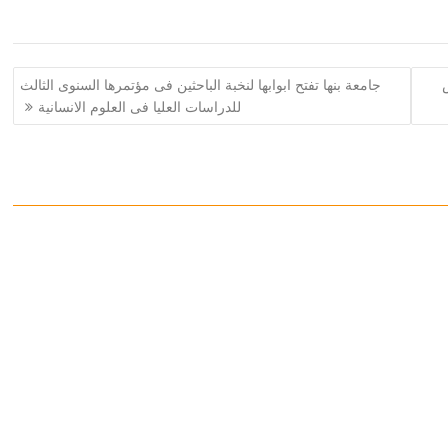
س
جامعة بنها تفتح ابوابها لنخبة الباحثين فى مؤتمرها السنوى الثالث
للدراسات العليا فى العلوم الانسانية