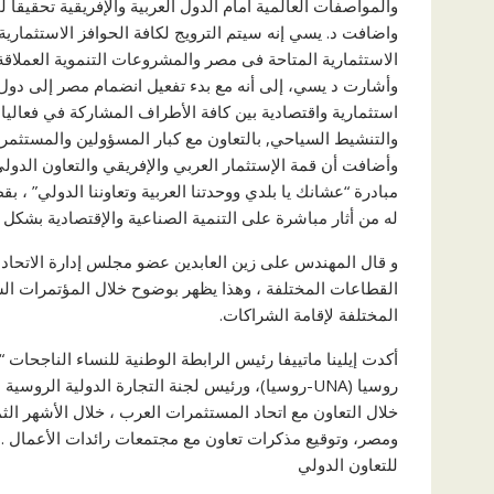
والمواصفات العالمية أمام الدول العربية والإفريقية تحقيقا لخطة الدولة المستهدفة و
واضافت د. يسي إنه سيتم الترويج لكافة الحوافز الاستثماري
الاستثمارية المتاحة فى مصر والمشروعات التنموية العملاقة
وأشارت د يسي، إلى أنه مع بدء تفعيل انضمام مصر إلى دول 
استثمارية واقتصادية بين كافة الأطراف المشاركة في فعاليات 
والتنشيط السياحي, بالتعاون مع كبار المسؤولين والمستثم
وأضافت أن قمة الإستثمار العربي والإفريقي والتعاون الد
مبادرة “عشانك يا بلدي ووحدتنا العربية وتعاوننا الدولي” ، بقط
له من أثار مباشرة على التنمية الصناعية والإقتصادية بشكل 
و قال المهندس على زين العابدين عضو مجلس إدارة الاتحاد و
المختلفة لإقامة الشراكات.
أكدت إيلينا ماتييفا رئيس الرابطة الوطنية للنساء الناجحات 
روسيا (UNA-روسيا)، ورئيس لجنة التجارة الدولية ا
خلال التعاون مع اتحاد المستثمرات العرب ، خلال الأشهر الثم
ومصر، وتوقيع مذكرات تعاون مع مجتمعات رائدات الأعمال . 
للتعاون الدولي