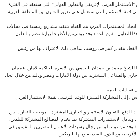
 “الاستثمار العربي الإفريقي والتعاون الدولي” التي ستعقد في الفترة
المميزة الروسية فى قمة الاستثمار التى ستعمل على تعزيز التعاون بين المنطقة العربية
اتحاد المستثمرات العرب يتم القيام بتنفيذ مشاريع رئيسية في مجالات
ا التعاون، نقوم بإعداد وفد روسيمن الأطباء لزيارة مصر بالتعاون
عل بتقدير كبير في روسيا، بما في ذلك الاعتراف بها من رئيس
يا للشيخ محمد بن حمدان النعيمي من الاسرة الحاكمة لامارة عجمان
لتجاري والصناعي المشترك بين دولة الامارات ومصر وذلك من خلال اتحاد
 فعاليات القمة.
 ، إلي المشاركة المميزة للوفد التونسي بقمة الاستثمار العربي
اد للدفع بالتعاون الاستثمار والتجارى المشترك ، موضحة التقارب بين
وتبادل الاستثمارات المشتركة بما يخدم المصالح المشتركة للبلدين.
ة وفد من دولتها و من رجال وسيدات الاعمال المصريين المقيمين فى
أفريقية مع الدول الصديقة ومنها البريكس.