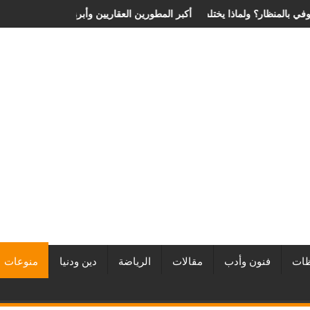
عر عملية الانزلاق الغضروفي بالمنظار؟ ولماذا يختلف من مريض لآخر؟
أفضل شركات التطوير العقاري في مصر من URE | أك
ات
فنون وأدب
مقالات
الرياضة
دين ودنيا
منوعات