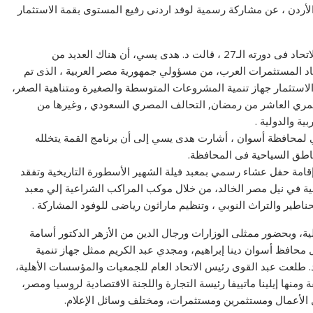
لأردن ، عن مشاركة رسمية لوفد اردنى رفيع المستوى بقمة الاستثمار
وردا على تساؤلات الصحفيين، حول الجديد فى قمة مؤتمر الاتحاد فى دورته الـ27 ، قالت د. هدى يسي، أن هناك العديد من
حاد المستثمرات العرب، من مسؤولي جمهورية مصر العربية ، الذى تم
والاستثمار جهاز تنمية المشروعات المتوسطة والصغيرة ومتناهية الصغر،
ثمري العاشر من رمضان, التحالف المصري السعودي , وغيرها من
ية والدولية .
ي لمحافظة أسوان ، أشارت هدى يسي إلى أن برنامج القمة يتخلله
ناطق السياحية فى المحافظة.
امة حفل عشاء رسمي بمعبد فيلة الشهير الأسطورة التاريخية وتفقد
لاف عام، وتنظيم رحلة نيلية في نيل مصر الخالد، من خلال موكب المراكب الشراعية إلي معبد
ناطير والتراث النوبي ، وتنظيم ماراثون رياضى للوفود المشاركة .
لية، وبحضور ممثلى الوزارات ورجال الدين من الأزهر الدكتور أسامة
ل محافظ أسوان دينا إبراهيم، ومجدي عبد الكريم ممثل جهاز تنمية
 طلعت عبد القوى رئيس الاتحاد العام للجمعيات والمؤسسات الأهلية،
منها إيلينا ماتييفا رئيسة التجارة واللجنة الاقتصادية لروسيا ومصر،
الأعمال ومستثمرين ومستثمرات، ومختلف وسائل الإعلام.