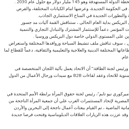
هو 145 مليار دولار مع حلول عام 2030 .
ة فى الحكومة الجديدة، وعرضها امام الكيانات المختلفة، والفرص
 والتطورات الجديدة في المناخ الاستثماري الجاذب.
البريكس بداية العام الحالى ، ستناقش القمة آليات مد جسور
المؤتمر. دعماّ للإستثمار المشترك والتبادل التجاري والتنمية
رين على المستوى الدولي خاصة دول البريكس وروسيا .
ولى ، سوف تناقش ملف تنشيط السياحة وروافدها المختلفة واستعراض
اعاتها المختلفة الدينية والعلاجية والتعليمية والثقافية، دعماّ للقطاع لما
عام.
رئيس لجنة الطاقة:” أن الاتحاد يعمل بآلية اللجان المتخصصة فى
القطاعات المختلفة ، وهذا يظهر بوضوح خلال المؤتمرات السنوية للاتحاد وعقد لقاءات B2B مع سيدات ورجال الأعمال من الدول
“ميركوري نيو تايم”، رئيس لجنة حقوق المرأة برابطة الأمم المتحدة في
لروسية المصرية لإتحاد المستثمرات العرب علي أن جمعية المرأة الناجحة من
انية الماضية ، تم القيام ببعثات أعمال ناجحة إلى البحرين والأردن
وقد عززت هذه الزيارات العلاقات الدبلوماسية وفتحت فرصا جديدة