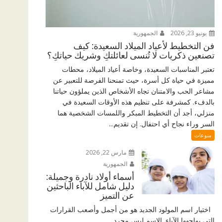
يونيو 23, 2026
الجمهورية
فن التخطيط لأعياد الميلاد السعيدة: كيف
تصنعين ذكريات لا تُنسى لعائلتكِ وشريك حياتكِ؟
تعتبر المناسبات السعيدة، وخاصة أعياد الميلاد، محطات
مميزة في حياة كل أسرة، حيث تمنحنا الفرصة للتعبير عن
مشاعر الحب والامتنان تجاه الأشخاص الذين يملؤون حياتنا
بالدفء. كمشرفة على تنظيم هذه الأوقات السعيدة في
منزلي، أجد أن التخطيط المبكر واللمسات الشخصية هما
السر وراء نجاح أي احتفال. إن تقديم...
منوعات
مارس 22, 2026
الجمهورية
أسماء أولاد نادرة وجميلة:
دليل شامل للآباء الباحثين
عن التميز
اختيار اسم المولود الجديد هو من أجمل وأصعب القرارات
التي يواجهها الآباء. الاسم ليس مجرد...