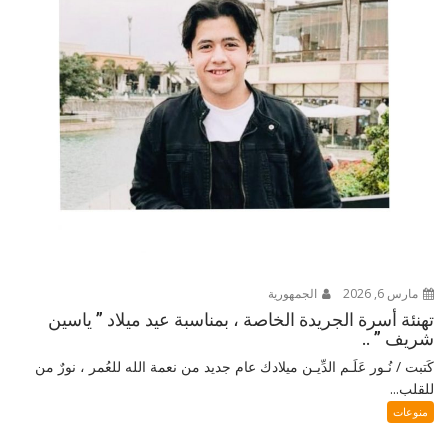
مارس 6, 2026
الجمهورية
تهنئة أسرة الجريدة الخاصة ، بمناسبة عيد ميلاد ” ياسين
شريف ” ..
كَتبت / نُـور عَلَـم الدِّيـن ميلادك عام جديد من نعمة الله للعُمر ، نورٌ من
للقلب...
منوعات