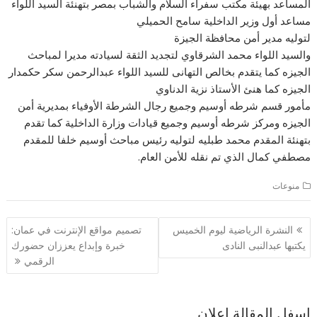
المساعد بهيئة مكتب سفراء السلام والشباب بمصر بتهنئة السيد اللواء
مساعد أول وزير الداخلية سامح الحميلي
لتوليه مدير أمن محافظة الجيزة
والسيد اللواء محمد الشرقاوي لتجديد الثقة لسيادته مديرا لمباحث
الجيزه كما يتقدم بخالص التهانى للسيد اللواء عبدالرحمن سكر حكمدار
الجيزه كما هنئ الأستاذ نزية الدناوي
مأمور قسم شرطه أوسيم وجميع رجال الشرطة الأوفياء بمديرية أمن
الجيزه ومركز شرطه أوسيم وجميع قيادات وزارة الداخلية كما تقدم
بتهنئة المقدم محمد طبليه لتوليه رئيس مباحث أوسيم خلفا للمقدم
مصطفي كمال الذي تم نقله للأمن العام.
منوعات
تصفّح
النشرة الرياضية ليوم الخميس
تصميم مواقع الإنترنت في عمان:
المقالات
يكتبها عبدالنبى النادى
خبرة وإبداع يعززان حضورك
الرقمي
اسفل المقالة اعلان