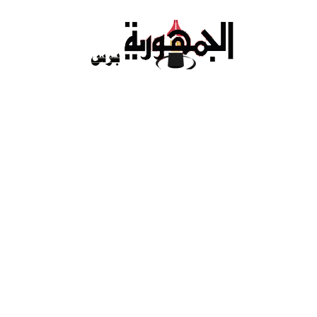
Ski
t
conten