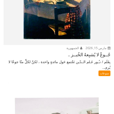
مارس 15, 2026
الجمهورية
جُــوعٌ لا يُشبِعهُ الخُبــز ..
بِقَلَم / نـُـور عَـلم الــدّين نَجْتمع حَول مائدةٍ واحدة ، لكنَّ لكلٍّ منّا جوعًا لا
يُرى...
منوعات