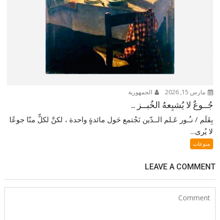
مارس 15, 2026
الجمهورية
جُــوعٌ لا يُشبِعهُ الخُبــز ..
بِقَلَم / نـُـور عَـلم الــدّين نَجْتمع حَول مائدةٍ واحدة ، لكنَّ لكلٍّ منّا جوعًا
لا يُرى...
منوعات
LEAVE A COMMENT