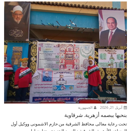
أبريل 21, 2026
الجمهورية
بنحبها ببصمه أزهرية. شرقاوية
تحت رعاية معالى محافظ الشرقية من.حازم الاشمونى ووكيل أول
المنطقه الأزهرية بالشرقية د.السيد الجنيدى وتعاون اول...