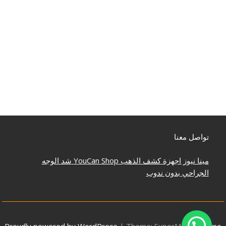
تواصل معنا
مينا نيوز
اجهزة كشف الذهب
YouCan Shop
شد الوجه
الجراحي بدون ندوب
Proudly powered by WordPress
|
Theme: SuperMag by
Acme