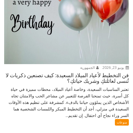
يونيو 23, 2026
الجمهورية
فن التخطيط لأعياد الميلاد السعيدة: كيف تصنعين ذكريات لا
تُنسى لعائلتكِ وشريك حياتكِ؟
تعتبر المناسبات السعيدة، وخاصة أعياد الميلاد، محطات مميزة في حياة
كل أسرة، حيث تمنحنا الفرصة للتعبير عن مشاعر الحب والامتنان تجاه
الأشخاص الذين يملؤون حياتنا بالدفء. كمشرفة على تنظيم هذه الأوقات
السعيدة في منزلي، أجد أن التخطيط المبكر واللمسات الشخصية هما
السر وراء نجاح أي احتفال. إن تقديم...
منوعات