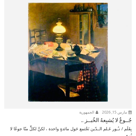
مارس 15, 2026
الجمهورية
جُــوعٌ لا يُشبِعهُ الخُبــز ..
بِقَلَم / نـُـور عَـلم الــدّين نَجْتمع حَول مائدةٍ واحدة ، لكنَّ لكلٍّ منّا جوعًا لا
يُرى...