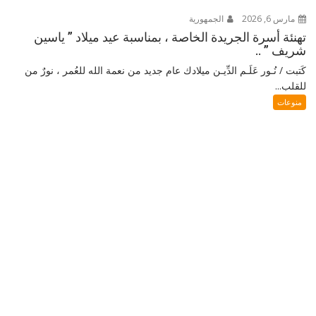
مارس 6, 2026
الجمهورية
تهنئة أسرة الجريدة الخاصة ، بمناسبة عيد ميلاد ” ياسين
شريف ” ..
كَتبت / نُـور عَلَـم الدِّيـن ميلادك عام جديد من نعمة الله للعُمر ، نورٌ من
للقلب...
منوعات