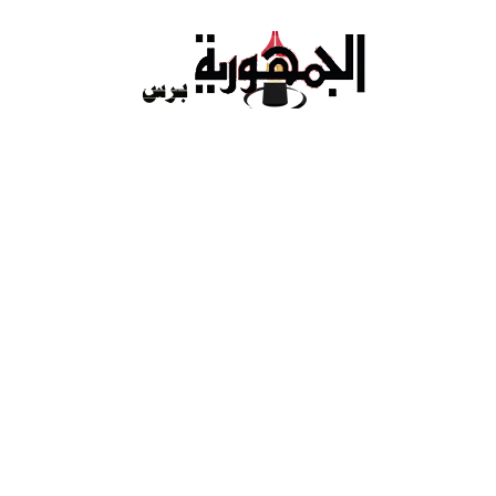
Ski
t
conten