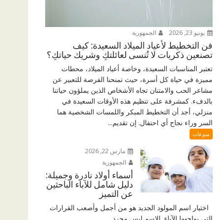
يونيو 23, 2026
الجمهورية
فن التخطيط لأعياد الميلاد السعيدة: كيف
تصنعين ذكريات لا تُنسى لعائلتكِ وشريك حياتكِ؟
تعتبر المناسبات السعيدة، وخاصة أعياد الميلاد، محطات
مميزة في حياة كل أسرة، حيث تمنحنا الفرصة للتعبير عن
مشاعر الحب والامتنان تجاه الأشخاص الذين يملؤون حياتنا
بالدفء. كمشرفة على تنظيم هذه الأوقات السعيدة في
منزلي، أجد أن التخطيط المبكر واللمسات الشخصية هما
السر وراء نجاح أي احتفال. إن تقديم...
منوعات
مارس 22, 2026
الجمهورية
أسماء أولاد نادرة وجميلة:
دليل شامل للآباء الباحثين
عن التميز
اختيار اسم المولود الجديد هو من أجمل وأصعب القرارات
التي يواجهها الآباء. الاسم ليس مجرد...