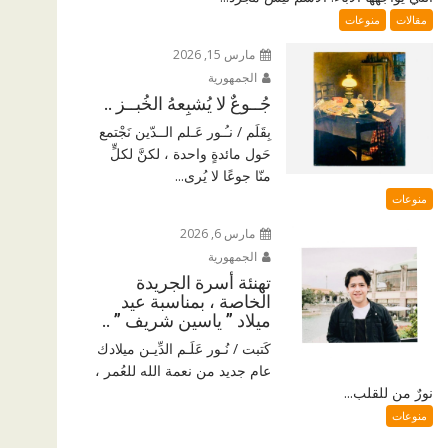
مقالات
منوعات
مارس 15, 2026
الجمهورية
جُــوعٌ لا يُشبِعهُ الخُبــز ..
بِقَلَم / نـُـور عَـلم الــدّين نَجْتمع
حَول مائدةٍ واحدة ، لكنَّ لكلٍّ
منّا جوعًا لا يُرى...
منوعات
مارس 6, 2026
الجمهورية
تهنئة أسرة الجريدة
الخاصة ، بمناسبة عيد
ميلاد ” ياسين شريف ” ..
كَتبت / نُـور عَلَـم الدِّيـن ميلادك
عام جديد من نعمة الله للعُمر ،
نورٌ من للقلب...
منوعات