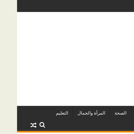
ر من URE | أكبر المطورين العقاريين وأبرز المشروعات
دينا أبو ضيف تتألق في مهر
الصحة
المرأة والجمال
التعليم