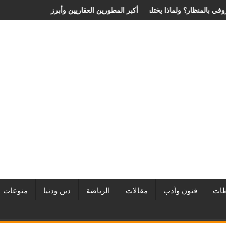
يحدد سعر عملية الانزلاق الغضروفي بالمنظار؟ ولماذا يختلف من مريض لآخر؟
أفضل شركات التطوير العقاري في مص
ات
فنون وأدب
مقالات
الرياضة
دين ودنيا
منوعات