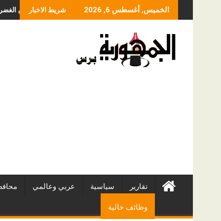
Skip
دن آند برادستريت جنوب آسيا والشرق الأوسط تُطلق تعاون دن آند برادستريت مع Anthropic في الأسواق المحلية، لتحويل الامتثال المعتمد على الذكاء الاصطناعي عبر Claude
ما الذي 
الخميس, أغسطس 6, 2026
شريط الاخبار
to
content
تقارير
سياسية
عربي وعالمي
محافظ
وظائف خالية