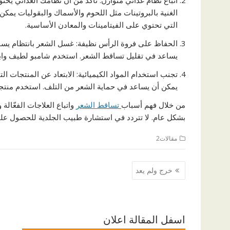
اتباع نظام غذائي متوازن: تأكد من أن نظامك الغذائي يحتو
الغنية بالبروتينات مثل اللحوم والأسماك والبقوليات يمكن
التي تحتوي على الفيتامينات والمعادن الأساسية.
الحفاظ على فروة الرأس نظيفة: غسل الشعر بانتظام يساعد
يساعد في تقليل تساقط الشعر. استخدم شامبو لطيف وابتع
تجنب استخدام المواد الكيميائية: الابتعاد عن المنتجات 
يمكن أن يساعد في حماية الشعر من التلف. استخدم منتجا
من خلال فهم أسباب
تساقط الشعر
واتباع العلاجات الفعّال
بشكل عام. لا تتردد في استشارة طبيب الجلدية للحصول على 
مقالات2
تصفّح
خرج ولم يعد
المقالات
اسفل المقالة اعلان