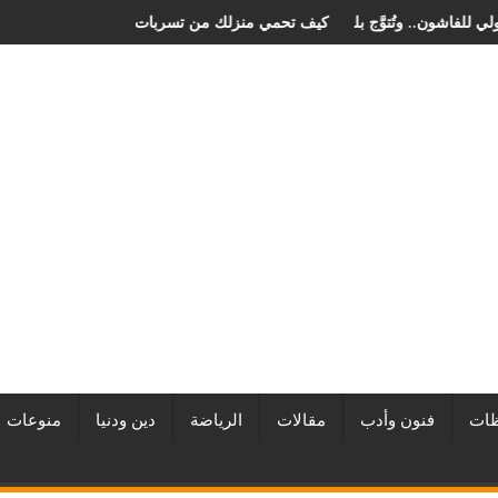
ي مهرجان الصخرة الدولي للفاشون.. وتُتوَّج بلقب أفضل مصممة أزياء لعام 2026
كيف تحمي منزلك من تسربات ا
ات
فنون وأدب
مقالات
الرياضة
دين ودنيا
منوعات