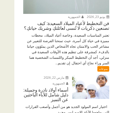
يونيو 23, 2026
الجمهورية
فن التخطيط لأعياد الميلاد السعيدة: كيف
تصنعين ذكريات لا تُنسى لعائلتكِ وشريك حياتكِ؟
تعتبر المناسبات السعيدة، وخاصة أعياد الميلاد، محطات
مميزة في حياة كل أسرة، حيث تمنحنا الفرصة للتعبير عن
مشاعر الحب والامتنان تجاه الأشخاص الذين يملؤون حياتنا
بالدفء. كمشرفة على تنظيم هذه الأوقات السعيدة في
منزلي، أجد أن التخطيط المبكر واللمسات الشخصية هما
السر وراء نجاح أي احتفال. إن تقديم...
منوعات
مارس 22, 2026
الجمهورية
أسماء أولاد نادرة وجميلة:
دليل شامل للآباء الباحثين
عن التميز
اختيار اسم المولود الجديد هو من أجمل وأصعب القرارات
التي يواجهها الآباء. الاسم ليس مجرد...