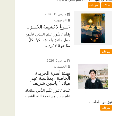
مقالات
منوعات
مارس 15, 2026
الجمهورية
جُــوعٌ لا يُشبِعهُ الخُبــز ..
بِقَلَم / نـُـور عَـلم الــدّين نَجْتمع
حَول مائدةٍ واحدة ، لكنَّ لكلٍّ
منّا جوعًا لا يُرى...
منوعات
مارس 6, 2026
الجمهورية
تهنئة أسرة الجريدة
الخاصة ، بمناسبة عيد
ميلاد ” ياسين شريف ” ..
كَتبت / نُـور عَلَـم الدِّيـن ميلادك
عام جديد من نعمة الله للعُمر ،
نورٌ من للقلب...
منوعات