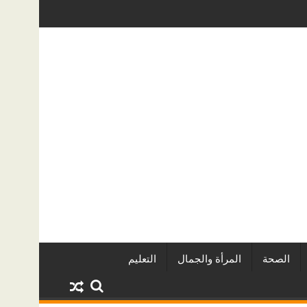
لمياه الخفية؟ دليل عملي لأصحاب المنازل في الرياض
دليل خدمات سطحة من الرياض إلى جدة:
الصحة
المرأة والجمال
التعليم