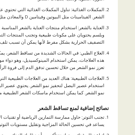
المكملات الغذائية: تناول المكملات الغذائية التي تحتو
الشعر. الفيتامينات مثل البيوتين وفيتامين D والمعادن مثل الحديد والزنك تلعب دوراً مهماً في تقوية الشعر ومنع تساقطه.
العناية بالشعر: استخدام منتجات العناية بالشعر المناس
وبلسم يحتويان على مكونات طبيعية وتجنب المنتجات التي 
التصفيف الحرارية بشكل مفرط لأنها يمكن أن تسبب تلف 
العلاج الطبي: في الحالات الشديدة من تساقط الشعر، ي
هذه العلاجات، يمكن استخدام المينوكسيديل، وهو دواء موض
تعزز نمو الشعر من خلال تحسين تدفق الدم إلى فروة الر
العلاجات الطبيعية: هناك العديد من العلاجات الطبيعية ا
استخدام عصير البصل لتحفيز نمو الشعر. يحتوي عصير الب
نمو الشعر. كما يمكن استخدام ماسكات الشعر الطبيعية م
نصائح إضافية لمنع تساقط الشعر
تجنب التوتر: حاول ممارسة التمارين الرياضية أو تقنيات ال
يساعد في تحسين الحالة المزاجية وتقليل مستويات التوتر