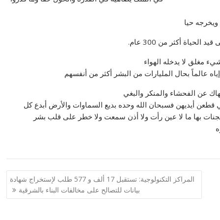
ويخرجه حيا
حياة أكثر من 300 عام.
يء مغلق لا يدخله الهواء
إياه عالماً بحال المليارات من البشر أكثر من أنفسهم
ينهاك عن الفحشاء والمنكر والبغي
 قطعن أيديهن فسبحان الله وحده بديع السماوات والأرض أبدع كل
لجنات بها ما لا عين رأت ولا أذن سمعت ولا خطر على قلب بشر
ه
المراكز التكنولوجية: تستقبل 17 ألف و 577 طلب لإستخراج شهادة
بيانات للتصالح على مخالفات البناء بالشرقية