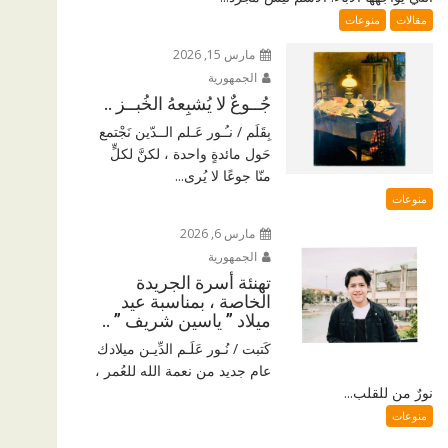
مقالات
منوعات
مارس 15, 2026
الجمهورية
جُــوعٌ لا يُشبِعهُ الخُبــز ..
بِقَلَم / نـُـور عَـلم الــدّين نَجْتمع
حَول مائدةٍ واحدة ، لكنَّ لكلٍّ
منّا جوعًا لا يُرى...
منوعات
مارس 6, 2026
الجمهورية
تهنئة أسرة الجريدة
الخاصة ، بمناسبة عيد
ميلاد ” ياسين شريف ” ..
كَتبت / نُـور عَلَـم الدِّيـن ميلادك
عام جديد من نعمة الله للعُمر ،
نورٌ من للقلب...
منوعات