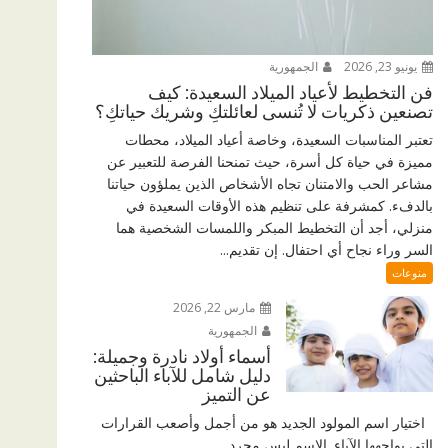
يونيو 23, 2026
الجمهورية
فن التخطيط لأعياد الميلاد السعيدة: كيف
تصنعين ذكريات لا تُنسى لعائلتكِ وشريك حياتكِ؟
تعتبر المناسبات السعيدة، وخاصة أعياد الميلاد، محطات
مميزة في حياة كل أسرة، حيث تمنحنا الفرصة للتعبير عن
مشاعر الحب والامتنان تجاه الأشخاص الذين يملؤون حياتنا
بالدفء. كمشرفة على تنظيم هذه الأوقات السعيدة في
منزلي، أجد أن التخطيط المبكر واللمسات الشخصية هما
السر وراء نجاح أي احتفال. إن تقديم...
منوعات
مارس 22, 2026
الجمهورية
أسماء أولاد نادرة وجميلة:
دليل شامل للآباء الباحثين
عن التميز
اختيار اسم المولود الجديد هو من أجمل وأصعب القرارات
التي يواجهها الآباء. الاسم ليس مجرد...