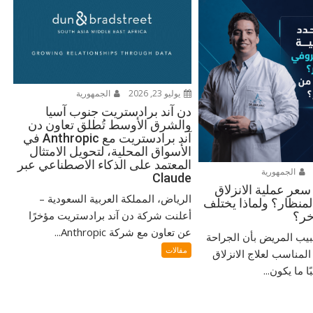
يوليو 23, 2026
الجمهورية
دن آند برادستريت جنوب آسيا
والشرق الأوسط تُطلق تعاون دن
آند برادستريت مع Anthropic في
الأسواق المحلية، لتحويل الامتثال
المعتمد على الذكاء الاصطناعي عبر
الجمهورية
Claude
سعر عملية الانزلاق
الرياض، المملكة العربية السعودية –
منظار؟ ولماذا يختلف
أعلنت شركة دن آند برادستريت مؤخرًا
خر؟
عن تعاون مع شركة Anthropic...
بيب المريض بأن الجراحة
مقالات
المناسب لعلاج الانزلاق
 ما يكون...