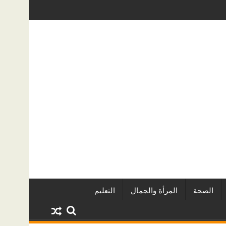
العقاريين وأبرز المشروعات
دينا أبو ضيف تتألق في مهرجان الصخرة ال
الصحة
المرأة والجمال
التعليم