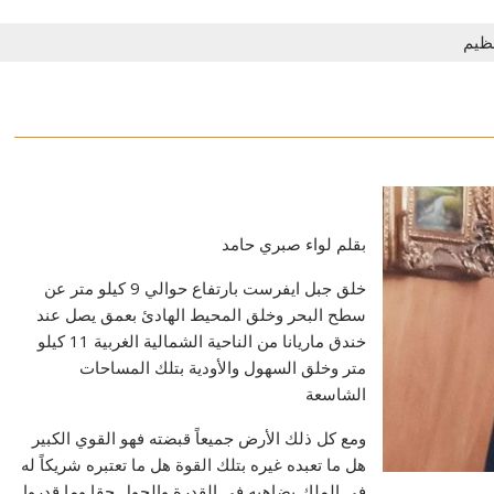
عظيم
بقلم لواء صبري حامد
خلق جبل ايفرست بارتفاع حوالي 9 كيلو متر عن
سطح البحر وخلق المحيط الهادئ بعمق يصل عند
خندق ماريانا من الناحية الشمالية الغربية 11 كيلو
متر وخلق السهول والأودية بتلك المساحات
الشاسعة
ومع كل ذلك الأرض جميعاً قبضته فهو القوي الكبير
هل ما تعبده غيره بتلك القوة هل ما تعتبره شريكاً له
في الملك يضاهيه في القدرة والحول حقا وما قدروا