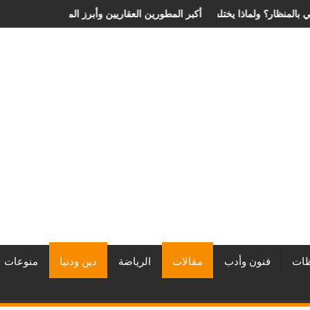
لية الانزلاق الغضروفي بالمنظار؟ ولماذا يختلف من مريض لآخر؟
أفضل شركات التطوير العقاري في مصر من URE | أكبر المطورين 
ات
فنون وأدب
مقالات
الرياضة
دين ودنيا
منوعات