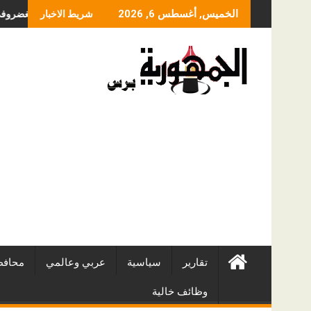
Skip
ما الذي يحدد سعر عم
الخميس, أغسطس 6, 2026
شريط الاخبار
to
content
تقارير
سياسية
عربي وعالمي
محافظ
وظائف خالية