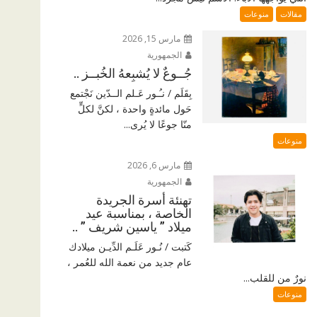
مقالات
منوعات
مارس 15, 2026
الجمهورية
جُــوعٌ لا يُشبِعهُ الخُبــز ..
بِقَلَم / نـُـور عَـلم الــدّين نَجْتمع
حَول مائدةٍ واحدة ، لكنَّ لكلٍّ
منّا جوعًا لا يُرى...
منوعات
مارس 6, 2026
الجمهورية
تهنئة أسرة الجريدة
الخاصة ، بمناسبة عيد
ميلاد ” ياسين شريف ” ..
كَتبت / نُـور عَلَـم الدِّيـن ميلادك
عام جديد من نعمة الله للعُمر ،
نورٌ من للقلب...
منوعات