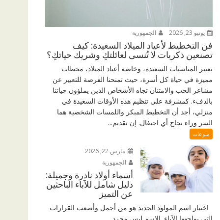
يونيو 23, 2026
الجمهورية
فن التخطيط لأعياد الميلاد السعيدة: كيف
تصنعين ذكريات لا تُنسى لعائلتكِ وشريك حياتكِ؟
تعتبر المناسبات السعيدة، وخاصة أعياد الميلاد، محطات
مميزة في حياة كل أسرة، حيث تمنحنا الفرصة للتعبير عن
مشاعر الحب والامتنان تجاه الأشخاص الذين يملؤون حياتنا
بالدفء. كمشرفة على تنظيم هذه الأوقات السعيدة في
منزلي، أجد أن التخطيط المبكر واللمسات الشخصية هما
السر وراء نجاح أي احتفال. إن تقديم...
منوعات
مارس 22, 2026
الجمهورية
أسماء أولاد نادرة وجميلة:
دليل شامل للآباء الباحثين
عن التميز
اختيار اسم المولود الجديد هو من أجمل وأصعب القرارات
التي يواجهها الآباء. الاسم ليس مجرد...