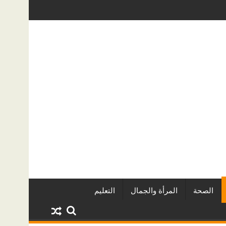
عقاريين وأبرز المشروعات
دينا أبو ضيف تتألق في مهرجان الصخرة الد
الصحة
المرأة والجمال
التعليم