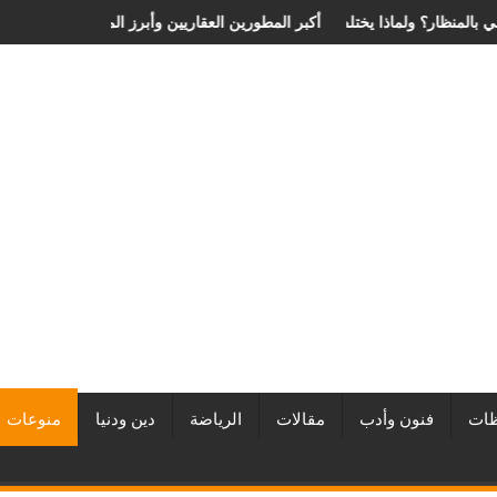
ية الانزلاق الغضروفي بالمنظار؟ ولماذا يختلف من مريض لآخر؟
أفضل شركات التطوير العقاري في مصر من URE | أكبر المطورين ال
ات
فنون وأدب
مقالات
الرياضة
دين ودنيا
منوعات