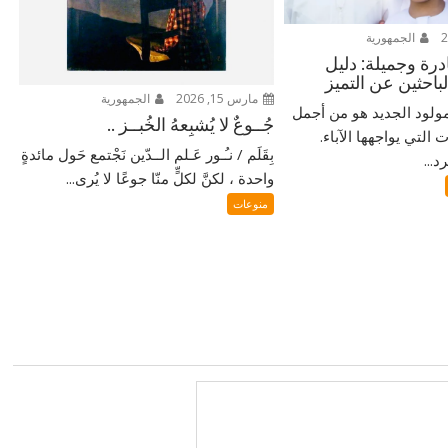
الجمهورية
ادرة وجميلة: دليل
لباحثين عن التميز
مارس 15, 2026
الجمهورية
ولود الجديد هو من أجمل
جُــوعٌ لا يُشبِعهُ الخُبــز ..
التي يواجهها الآباء.
بِقَلَم / نـُـور عَـلم الــدّين نَجْتمع حَول مائدةٍ
...
واحدة ، لكنَّ لكلٍّ منّا جوعًا لا يُرى...
منوعات