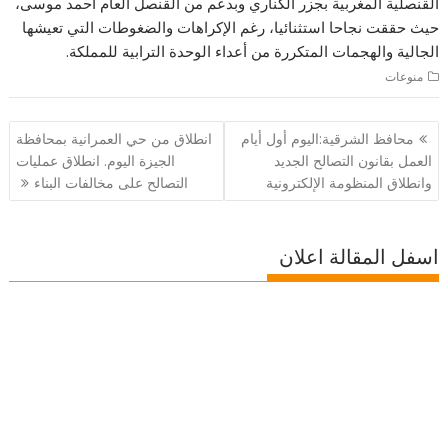
القنصلية المغربية بجزر الكناري وبدعم من القنصل العام أحمد موسى،
حيث حققت نجاحا استثنائيا، رغم الإكراهات والضغوطات التي تعيشها
الجالية والهجمات المتكررة من أعداء الوحدة الترابية للمملكة.
منوعات
تصفّح
محافظ الشرقية:اليوم أول أيام
انطلاق من حي العمرانية بمحافظة
المقالات
العمل بقانون التصالح الجديد
الجيزة اليوم. انطلاق عمليات
وانطلاق المنظومة الإلكترونية
التصالح على مخالفات البناء
اسفل المقالة اعلان