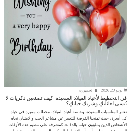
يونيو 23, 2026
الجمهورية
فن التخطيط لأعياد الميلاد السعيدة: كيف تصنعين ذكريات لا
تُنسى لعائلتكِ وشريك حياتكِ؟
تعتبر المناسبات السعيدة، وخاصة أعياد الميلاد، محطات مميزة في حياة
كل أسرة، حيث تمنحنا الفرصة للتعبير عن مشاعر الحب والامتنان تجاه
الأشخاص الذين يملؤون حياتنا بالدفء. كمشرفة على تنظيم هذه الأوقات
السعيدة في منزلي، أجد أن التخطيط المبكر واللمسات الشخصية هما