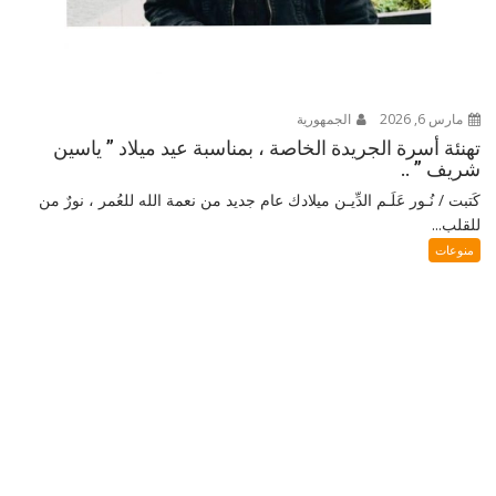
مارس 6, 2026
الجمهورية
تهنئة أسرة الجريدة الخاصة ، بمناسبة عيد ميلاد ” ياسين
شريف ” ..
كَتبت / نُـور عَلَـم الدِّيـن ميلادك عام جديد من نعمة الله للعُمر ، نورٌ من
للقلب...
منوعات