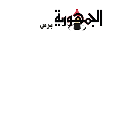
Ski
t
conten