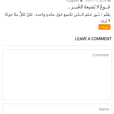
مارس 15, 2026
الجمهورية
جُــوعٌ لا يُشبِعهُ الخُبــز ..
بِقَلَم / نـُـور عَـلم الــدّين نَجْتمع حَول مائدةٍ واحدة ، لكنَّ لكلٍّ منّا جوعًا
لا يُرى...
منوعات
LEAVE A COMMENT