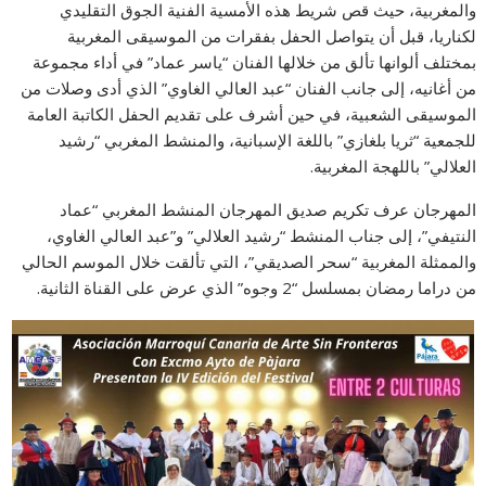
والمغربية، حيث قص شريط هذه الأمسية الفنية الجوق التقليدي
لكناريا، قبل أن يتواصل الحفل بفقرات من الموسيقى المغربية
بمختلف ألوانها تألق من خلالها الفنان “ياسر عماد” في أداء مجموعة
من أغانيه، إلى جانب الفنان “عبد العالي الغاوي” الذي أدى وصلات من
الموسيقى الشعبية، في حين أشرف على تقديم الحفل الكاتبة العامة
للجمعية “ثريا بلغازي” باللغة الإسبانية، والمنشط المغربي “رشيد
العلالي” باللهجة المغربية.
المهرجان عرف تكريم صديق المهرجان المنشط المغربي “عماد
النتيفي”، إلى جناب المنشط “رشيد العلالي” و”عبد العالي الغاوي،
والممثلة المغربية “سحر الصديقي”، التي تألقت خلال الموسم الحالي
من دراما رمضان بمسلسل “2 وجوه” الذي عرض على القناة الثانية.