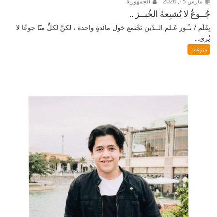
مارس 15, 2026
الجمهورية
جُــوعٌ لا يُشبِعهُ الخُبــز ..
بِقَلَم / نـُـور عَـلم الــدّين نَجْتمع حَول مائدةٍ واحدة ، لكنَّ لكلٍّ منّا جوعًا لا
يُرى...
منوعات