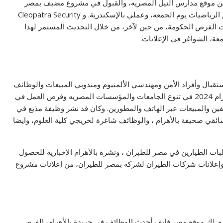
 من موقع مدارس النيل المصريه، والقبول في مشروع مضيف بمصر
للطيران، وفرص التوظيف الحكوميه لخريجي العلوم، وأهرام الرياضيات يوم الجمعه، وعملي بالإسكندرية. و Cleopatra Security
أسبوعيا من خلال موقع Misr5. تابع إعلانات الفرص الحكومة، من حين لآخر، من خلال التحديث المستمر لهذا
عة، الشواغر في الإعلانات.
قبال وأفراد الأمن ومهندسي الألمنيوم ومندوبي المبيعات والوظائف
بشركات المقاولات وإشعار الوظائف الشاغرة في جريدة اهرام 2024 في تنوع الجامعات والمؤسسات المصريه وفرص العمل في
ؤلفين والمبيعات عبر الهاتف والمطورين. وكان قد نشر وظيفة مذيع في
تعيينات للوحدة البترولية 2024، والمنح لسائقي صحيفة بالأهرام ، والوظائف شاغرة لخريجي كلية العلوم، وايضا
ات الطيارين في مصر للطيران ، ونشرة بالأهرام الإخبارية للحصول
إعلانات شركات الطيران لشركة بمصر للطيران، من إعلانات مشروع
يقدم لك موقع مصر فايف أحدث الوظائف في جريدة بالأهرام، الفرص