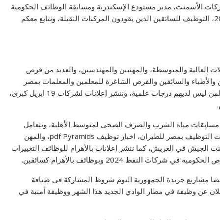
كات الأسمنت، مدير مستودع الإسكندرية ومسابقة الوظائف الحكومية
2024، جريدة بالأهرام، أطباء للمملكة العربية السعوديه 2024، التوظيف للسائقين الذين يقودون المركبات الثقيلة، ونتابع معكم
لات العالية والمتوسطة، والمهنيين والمهندسين، والعديد من فرص
ن والأطباء والسائقين والفرص الشاغرة للمعلمين والمعلمات بمصر
وبدول الخليج. هندسة، جريدة بالاهرام ، اماكن شاغرة اليوم لمن ليس لديهم درجات علمية، وننشر إعلانات لشركات 19 ابريل كبرى،
 مسابقات مياه الشرب والصرف الصحي لمتوسط ​​الأهلية، ونتعامل
معكم إعلان وزارة الخارجية لملء ملحق رئاسة الوزراء، حالات التوظيف بمصر للطيران، اخبار توظيف pdf Pyramids، والمهن
 الجيش في العريش، كما ننشر إعلانات بالأهرام للوظائف التغييرات
ايضا مشاريع جريدة الجمهورية اليوم شروط المشاركة في ضيافة
لان عن وظيفة في مطار الوادي الجديد هذا الشهر ووظيفة أمنية في