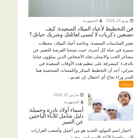
يونيو 23, 2026
الجمهورية
فن التخطيط لأعياد الميلاد السعيدة: كيف
تصنعين ذكريات لا تُنسى لعائلتكِ وشريك حياتكِ؟
تعتبر المناسبات السعيدة، وخاصة أعياد الميلاد، محطات
مميزة في حياة كل أسرة، حيث تمنحنا الفرصة للتعبير عن
مشاعر الحب والامتنان تجاه الأشخاص الذين يملؤون حياتنا
بالدفء. كمشرفة على تنظيم هذه الأوقات السعيدة في
منزلي، أجد أن التخطيط المبكر واللمسات الشخصية هما
السر وراء نجاح أي احتفال. إن تقديم...
منوعات
مارس 22, 2026
الجمهورية
أسماء أولاد نادرة وجميلة:
دليل شامل للآباء الباحثين
عن التميز
اختيار اسم المولود الجديد هو من أجمل وأصعب القرارات
التي يواجهها الآباء. الاسم ليس مجرد...