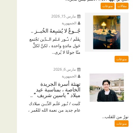
مقالات
منوعات
مارس 15, 2026
الجمهورية
جُــوعٌ لا يُشبِعهُ الخُبــز ..
بِقَلَم / نـُـور عَـلم الــدّين نَجْتمع
حَول مائدةٍ واحدة ، لكنَّ لكلٍّ
منّا جوعًا لا يُرى...
منوعات
مارس 6, 2026
الجمهورية
تهنئة أسرة الجريدة
الخاصة ، بمناسبة عيد
ميلاد ” ياسين شريف ” ..
كَتبت / نُـور عَلَـم الدِّيـن ميلادك
عام جديد من نعمة الله للعُمر ،
نورٌ من للقلب...
منوعات