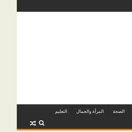
 مصر من URE | أكبر المطورين العقاريين وأبرز المشروعات
دينا أبو ضيف تتألق في مه
الصحة
المرأة والجمال
التعليم