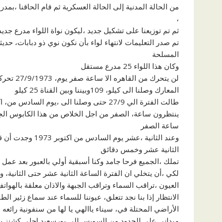
من الحالة المدنية إلى الحالة العسكرية ثم قام الحاقنا ،ب
،
ثم تم توزيعنا على تشكيل جديد ،ليكون نواة اللواء مدرع جديد فتم، 
المسلحة
وكان هذا اللواء 25 مدرع مستقل
لن يتحرك 
المعارك وصلنا الى كيلو، 109وبيننا وبين القناة 25 كيلو
طالت الفترة الي 27/9 حتى وصلنا الى ،يوم السادس من، اكتوبر وضباط والجنود
ينتظرون ساعة، الصفر من اجل الخلاص من هذا الكابوس الج
ساعة الصفر
وعند الثانية ،عشر
الثانية عشر وخمس دقائق
تملك ،الجميع فرحا جامد وكنا أسبقية أولي بالعبور بعد عمل
لكي ،أن يتخلي ان الفترة الساعة الثانية عشر حتى الثانية
العيون ،تراقب السماء وتراقب الجبهة والاذان معلقة بالهواتف
الانتظار إذا بنا نجد تتعلق، عيوننا للسماء عند سماع زئير 
الأراضي المحتلة في، سيناء ياالهي يا لها من سنفونية رائعه
ميداني على الحدود من السويس إلى بورسعيد احلي كشنز بعد،