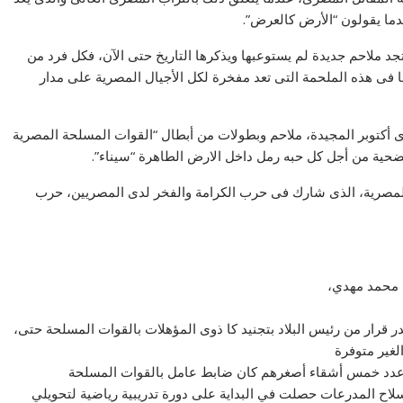
دما يقولون “الأرض كالعرض”.
د ملاحم جديدة لم يستوعبها ويذكرها التاريخ حتى الآن، فكل فرد من
ا فى هذه الملحمة التى تعد مفخرة لكل الأجيال المصرية على مدار
رى أكتوبر المجيدة، ملاحم وبطولات من أبطال “القوات المسلحة المصرية
تضحية من أجل كل حبه رمل داخل الارض الطاهرة “سيناء”.
المصرية، الذى شارك فى حرب الكرامة والفخر لدى المصريين، حرب
 محمد مهدي،
 بعتبر العام الثالث بعد النكسة 1967 ووقد صدر قرار من رئيس البلاد بتجنيد كا ذوى المؤهلات بالقوات المسلحة حتى،
لغير متوفرة
ة عدد خمس أشقاء أصغرهم كان ضابط عامل بالقوات المسلحة
تم تجنيدي بالقوات المسلحة يوم السبت 10/9/1969 بسلاح المدرعات حصلت في البداية على دورة تدريبية رياضية لتحويلي