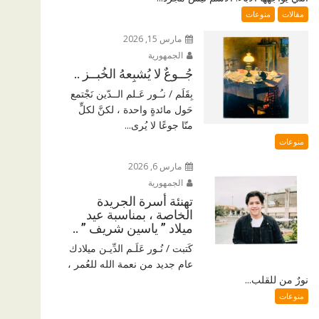
مقالات
منوعات
مارس 15, 2026
الجمهورية
جُــوعٌ لا يُشبِعهُ الخُبــز ..
بِقَلَم / نـُـور عَـلم الــدّين نَجْتمع
حَول مائدةٍ واحدة ، لكنَّ لكلٍّ
منّا جوعًا لا يُرى...
منوعات
مارس 6, 2026
الجمهورية
تهنئة أسرة الجريدة
الخاصة ، بمناسبة عيد
ميلاد ” ياسين شريف ” ..
كَتبت / نُـور عَلَـم الدِّيـن ميلادك
عام جديد من نعمة الله للعُمر ،
نورٌ من للقلب...
منوعات