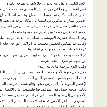
الإسرائيليين لا تقل عن ثلاثون رجلا شعرت بفرحة غامرة
لاني ايقينت أن زملائي في الجيش المصري قد أخذوا حقي وز
ذهبوا في الي مكان نمنا.فيه لحد الصباح وعند ما اتي الصباح يوم /1973
أحضروا سيارات ميكروباص لنقلنا إلى مكان يوجد في هذه الف
وإجراء الغيار طبي على جروح التى في جسمي في الصدر وال
احضر ا لنا عيش قطعة من العيش فينو وجبة طماطم
وفي المساء حضرت الاتوبيسات لنقلنا إلى مدينة الرملة التابع
وكانت قد تملكني العطش فطلبت ماءا ولكني لم أجد إجابة 
غرفة عمليات وخرجت منها ولم اشاهدها
ثم ألحقت بحجرة ضمن ثماني مصابين مصريين ومن الغريب أن ا
من بينهم لم يعرف اللغة العربية
وكنت اقوم بترجمة ما يعانيه زملاء
وفي خلال فترة الأسر حدثت طرفه أثبتت لي أن الرئيس الرا
فقد طلبت مبولة من الممرض الذي المكلف السهر في هذه ال
لإحضار المبولة لأن الممرض منعها وقام بسبي تجرعني الم ش
بكامل صحته حصل هذا الموقف فيا فامتنعت على الإفطار لم 
الأمر وصل إلى مدير المستشفى فجاء إلى حجرتي مستسفزا
الممرض الساهر بالأمس قد شتم فتحدث آليا مدير المستشفى 
وجوهم ناحية الحائط ويقوم الجندي سوري يضربهم بالرصاص