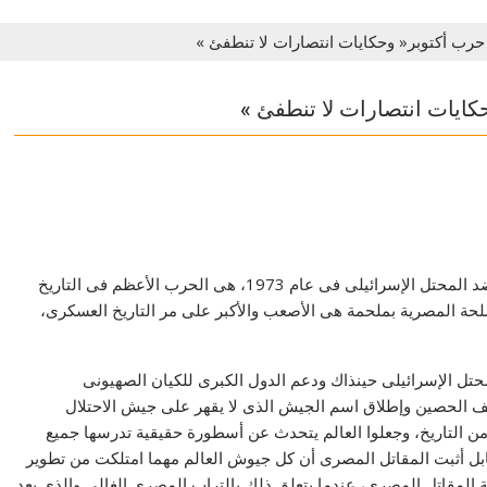
 أكتوبر« وحكايات انتصارات لا تنطفئ »
يات انتصارات لا تنطفئ »
ستظل حرب الكرامة والمجد التى قام بها الجيش المصرى ضد المحتل الإسرائيلى فى عام 1973، هى الحرب الأعظم فى التاريخ
حة المصرية بملحمة هى الأصعب والأكبر على مر التاريخ العسكرى،
تل الإسرائيلى حينذاك ودعم الدول الكبرى للكيان الصهيونى
 الحصين وإطلاق اسم الجيش الذى لا يقهر على جيش الاحتلال
ن التاريخ، وجعلوا العالم يتحدث عن أسطورة حقيقية تدرسها جميع
بل أثبت المقاتل المصرى أن كل جيوش العالم مهما امتلكت من تطوير
ة المقاتل المصرى، عندما يتعلق ذلك بالتراب المصرى الغالى والذى يعد