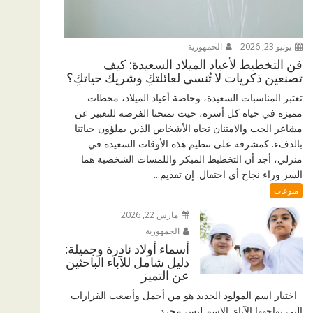
يونيو 23, 2026
الجمهورية
فن التخطيط لأعياد الميلاد السعيدة: كيف
تصنعين ذكريات لا تُنسى لعائلتكِ وشريك حياتكِ؟
تعتبر المناسبات السعيدة، وخاصة أعياد الميلاد، محطات
مميزة في حياة كل أسرة، حيث تمنحنا الفرصة للتعبير عن
مشاعر الحب والامتنان تجاه الأشخاص الذين يملؤون حياتنا
بالدفء. كمشرفة على تنظيم هذه الأوقات السعيدة في
منزلي، أجد أن التخطيط المبكر واللمسات الشخصية هما
السر وراء نجاح أي احتفال. إن تقديم...
منوعات
مارس 22, 2026
الجمهورية
أسماء أولاد نادرة وجميلة:
دليل شامل للآباء الباحثين
عن التميز
اختيار اسم المولود الجديد هو من أجمل وأصعب القرارات
التي يواجهها الآباء. الاسم ليس مجرد...