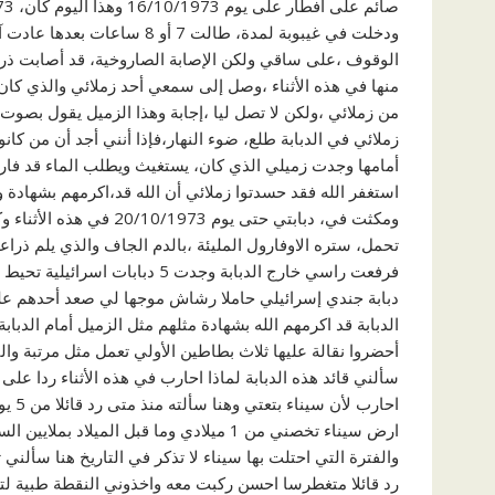
صائم على افطار على يوم 16/10/1973 وهذا اليوم كان، 17/10/1973
ودخلت في غيبوبة لمدة، طالت 7
الوقوف ،على ساقي ولكن الإصابة الصاروخية، قد أصابت ذ
منها في هذه الأثناء ،وصل إلى سمعي أحد زملائي والذي كان
من زملائي ،ولكن لا تصل ليا ،إجابة وهذا الزميل يقول بصو
أمامها وجدت زميلي الذي كان، يستغيث ويطلب الماء قد فارق
استغفر الله فقد حسدتوا زملائي أن الله قد،اكرمهم بشهادة
ومكثت في، دبابتي حتى يو
تحمل، ستره الاوفارول المليئة ،بالدم الجاف والذي يلم ذ
فرفعت راسي خارج الدبابة وجدت 5
دبابة جندي إسرائيلي حاملا رشاش موجها لي صعد أحدهم على
الدبابة قد اكرمهم الله بشهادة مثلهم مثل الزميل أمام الدبابة
أحضروا نقالة عليها ثلاث بطاطين الأولي تعمل مثل مرتبة وا
سألني قائد هذه الدبابة لماذا احارب في هذه الأثناء ردا على
ارض سيناء تخصني من 1 ميلادي وما قبل الميلاد بملايين السنين ف سيناء تخصني وتخص بلدي
والفترة التي احتلت بها سيناء لا تذكر في التاريخ هنا سألني ت
رد قائلا متغطرسا احسن ركبت معه واخذوني النقطة طبية ل