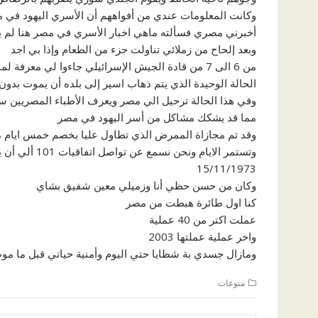
وكانت المعلومات عندي من أفواههم أن الأسري اليهود في م
أخبرني مصري فسألته ماهي اخبار الأسري في مصر هنا لم ي
وبعد إلحاح من زملائي تناولت جزء من الطعام وإذا بي اجد
من 6 الى 7 من قادة الجيش الإسرائيلي جاءوا لي مع
الحالة الوحيدة الذي يتم ذهاب اسير إلى بلده أن يموت بدون
وفي هذا الحالة ترحيل الي مصر ويعرف الأطباء المصريين س
مما قد يشكك مشاكل من أسر اليهود في مصر
وقد تم مجازاة الممرض الذي تطاول عليا بخصم خمس ايام م
15/11/1973
وكان من حسن حظي أنا وزميلي معين شفيق بشاي
كنا اول طائرة هبطت من مصر
عملت اكتر من 40 عملية
واخر عملية عملتها 2003
ومازال جسدي بة شظايا حتي اليوم وأمنية حياتي قبل ما مو
منوعات