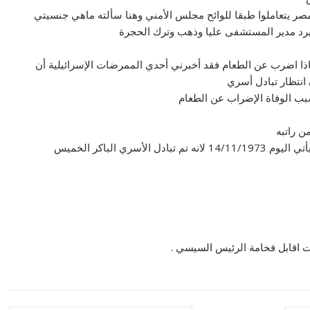
صر يتعاملوا طبقا للوائح مجلس الأمني وهنا سألته ماهي جنسيتي
رد مدير المستشفى عليا وذهب وترك الحجرة
رفة لماذا اضرب عن الطعام فقد أخبرني أحدي الممرضات الإسرائيلية أن
 انتظار تبادل أسري
بب الوفاة الإضراب عن الطعام
ن راتبه
وتستمر الايام ونحن نسمع عن تواصل اتفاقيات 101 ألي أن يأتي اليوم 14/11/1973 لانه تم تبادل الأسري الباكر الخميس
ت اقابل فخامة الرئيس السيسي .