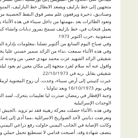
وصناديق، ذخيرة ويرفعون علم مصر فوق النقط الحصينة من خ
وتعود الطائرات بعد ،مهمتها من داخل سيناء في هذه الأثناء 
يعمل فتحات في، خط بارليف تسمح بمرور دبابات وانشاء كبا
سنفونية ،حرب اكتوبر 1973
وفي صباح اليوم السابع من أكتوبر تصلنا ،معلومات بإدارة الدب
وفي هذه الأثناء سمعت ،نداء من الرائد سمير حسني عليا يخ
شقيقي الرائد الشهيد عزت محمد مهدي حضر، من وحدته لتود
واقول عنه أنه سلام لفرد متجهة إلى مكان معين ثم يعود ليل
شقيقي يقابل ،ربه في 22/10/1973
عبرت كتيبتي إلى أرض سيناء، وجدت، أن روح المعنوية لزمل
وفي يوم 16/10/1973 وبعد تناولنا ،
وجبة الإفطار في رمضان صدرت ليا تعليمات يتحرك، لسد الث
الوحدات الإسرائيلية
وفي هذه ،الأثناء حصلت معركة رهيبة فقد تم تزويد ،الجيش 
وتعرضت دبابتي لأحد الصواريخ الاسرائلية ،مما أدى إلى إصاب
وكانت الإصابة في الجانب اليمني حاولت رفع ذراعي اليمني و
بنصف شهادة وقد، أصبحت قدامي لا تستطيع تحمل حملي وسقط