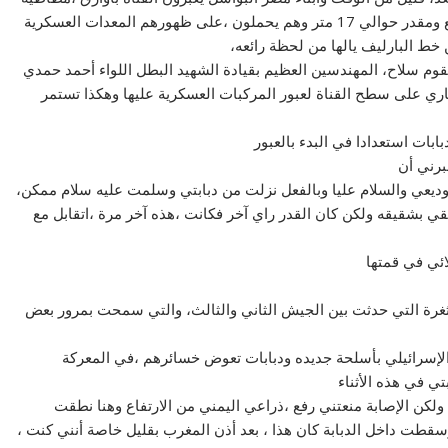
متجهين إلى خط بارليف ويصعد الابطال خط البارليف، المنبع ومقدر حوالي 17 متر وهم يحملون ،على ظهورهم المعدات العسكرية
ط البارليف يالها من لحظة رائعه،
يقوم سلاح، المهندسين العظيم بقيادة الشهيد البطل اللواء أحمد حمدي
ري على سطح القناة لعبور المركبات العسكرية عليها وهكذا تستمر
ابات استعدادا في البدء بالعبور
برني أن
يعي والسلام عليا وبالفعل نزلت من دبابتي وسلمت عليه سلام ممكن،
تقي بشقيقه ولكن كان القدر راي آخر فكانت ،هذه آخر مرة ،اتقابل مع
ائي في قمتها
غرة التي حدثت بين الجيش الثاني والثالث، والتي سمحت بمرور بعض
الإسرائيلي بأسلحة جديده ودبابات تعوض خسائرهم ،في المعركة
تي في هذه الأثناء
لكن الإصابة منعتني رفع ،ذراعي اليمني من الارتفاع وهنا نطقت
ت داخل الدبابة كان هذا ، بعد أذن المغرب بقليل خاصة أنني كنت ،