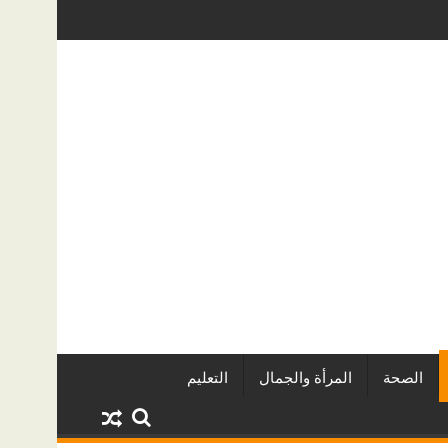
 المطورين العقاريين وأبرز المشروعات
دينا أبو ضيف تتألق في مهرجان الصخ
الصحة
المرأة والجمال
التعليم