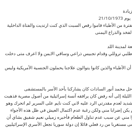
يادة
21/10
ترة من الأطباء قاموا رقص السبت الذي كنت ارتديت والفتاة الداخلية
فخد والذراع اليمنى
ة لمدينة اللد
اطلبي تروللي وقدام تجبيس ذراعي وساقي الايمن ولا اعرف متى دخلت
لأطباء والذين كانوا يتوالون علاجنا يحملون الجنسية الأمريكية وليس
حل محمد أنور السادات كان يشاركنا بأحد الأسر بالمستشفى
ليلة إلى أنه رفض كان يرافقه آنسة إسرائيلية من أصول مصرية فذهبت
ديد لعدم مقدرتي الرد عليه لاني كنت نايم على السرير لم اتحرك وهو
يكن إضرابا مني ولكن رغبة عدم اكتمال العيش في ظل هذه الأجواء
 مني عن سبب عدم تناول الطعام فأخبره زميلي نعيم شفيق بشاي أن
مستغربا من رد فعلي قائلا إن دولة سوريا تجعل الأسري الإسرائيليين