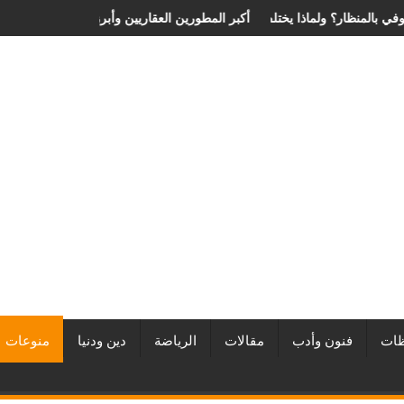
عر عملية الانزلاق الغضروفي بالمنظار؟ ولماذا يختلف من مريض لآخر؟
أفضل شركات التطوير العقاري في مصر من URE | أكبر
ات
فنون وأدب
مقالات
الرياضة
دين ودنيا
منوعات