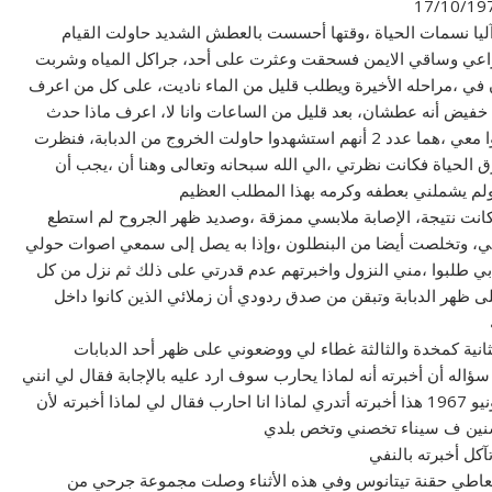
 أو 8 ساعات بعدها عادت آليا نسمات الحياة ،وقتها أحسست بالعطش الشديد حاولت القيام
راعي وساقي الايمن فسحقت وعثرت على أحد، جراكل المياه وشربت
 في ،مراحله الأخيرة ويطلب قليل من الماء ناديت، على كل من اعرف
ت خفيض أنه عطشان، بعد قليل من الساعات وانا لا، اعرف ماذا حدث
زملائي في الدبابة طلع، ضوء النهار،فإذا أنني أجد أن من كانوا معي ،هما عدد 2 أنهم استشهدوا حاولت الخروج من الدبابة، فنظرت
 الحياة فكانت نظرتي ،الي الله سبحانه وتعالى وهنا أن ،يجب أن
 ولم يشملني بعطفه وكرمه بهذا المطلب العظيم
م 20/10/1973 في هذه الأثناء وكانت نتيجة، الإصابة ملابسي ممزقة ،وصديد ظهر الجروح لم استطع
راعي، وتخلصت أيضا من البنطلون ،وإذا به يصل إلى سمعي اصوات حولي
 دبابات اسرائيلية تحيط بي طلبوا ،مني النزول واخبرتهم عدم قدرتي على ذلك ثم نزل من كل
 ظهر الدبابة وتبقن من صدق ردودي أن زملائي الذين كانوا داخل
لثانية كمخدة والثالثة غطاء لي ووضعوني على ظهر أحد الدبابات
 سؤاله أن أخبرته أنه لماذا يحارب سوف ارد عليه بالإجابة فقال لي انني
احارب لأن سيناء بتعتي وهنا سألته منذ متى رد قائلا من 5 يونيو 1967 هذا أخبرته أتدري لماذا انا احارب فقال لي لماذا أخبرته لأن
آكل أخبرته بالنفي
تعاطي حقنة تيتانوس وفي هذه الأثناء وصلت مجموعة جرحي من