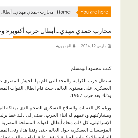
You are here
Home
محارب حمدي مهدي…أبطال حرب
محارب حمدي مهدي…أبطال حرب أكتوبر« وحكا
مارس 12, 2024
الجمهورية
كتب-محمود ابومسلم
العسكرى على مستوى العالم، حيث قام أبطال القوات المسل
وذلك بعد حرب 1967.
ورغم كل العقبات والسلاح العسكرى الضخم الذى يمتلكه المح
ومشاركتهم ودعمهم له اثناء الحرب، ضف إلى ذلك خط برليف
الإسرائيلى، كل ذلك محاه أبطال القوات المسلحة المصرية م
المؤسسات العسكرية حول العالم حتى وقتنا هذا، وفى المقا
للسلاح والإمكانيات الجبارة لا تقف عائقا إمام بسالة وشجاع