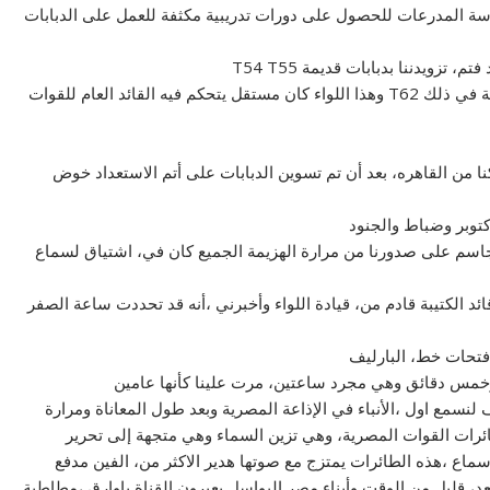
مدرسة المدرعات للحصول على دورات تدريبية مكثفة للعمل على الدبابات
تزويدننا بدبابات قديمة T54 T55
تم صدر التعليمات لانتهاء لواء بأن نكون نوي ذو دبابات، حديثة في ذلك T62 وهذا اللواء كان مستقل يتحكم فيه القائد العام للقوات
من القاهره الا ساعة صفر يوم، 27/9/1973 تحركنا من القاهره، بعد أن تم تسوين الدبابات على أتم الاستعداد خوض
اسم على صدورنا من مرارة الهزيمة الجميع كان في، اشتياق لسماع
 يوم السادس من اكتوبر 1973 وجدت أن قائد الكتيبة قادم من، قيادة اللواء وأخبرني ،أنه قد تحددت ساعة الصفر
 فتحات خط، البارليف
، وخمس دقائق وهي مجرد ساعتين، مرت علينا كأنها عامين
 لنسمع اول ،الأنباء في الإذاعة المصرية وبعد طول المعاناة ومرارة
الطائرات القوات المصرية، وهي تزين السماء وهي متجهة إلى تحرير
 سماع ،هذه الطائرات يمتزج مع صوتها هدير الاكثر من، الفين مدفع
 قليل من الوقت وأبناء مصر البواسل يعبرون القناة باوارق ،مطاطية