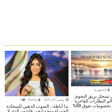
الجمهورية
منحكِ بريق النجوم:
نوفمبر 25, 2025
Basha
0
م النظارات الفاخرة
بخصومات تفوق 50%
ندا أباظة… الصوت الذهبي للسجادة
الحمراء ووجه إيجي فاشون الذي لا