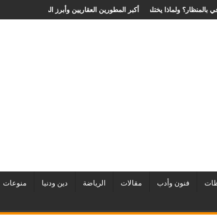
ية الانزلاق الغضروفي بالمنظار؟ ولماذا يختلف من مريض لآخر؟
أفضل شركات التطوير العقاري في مصر من URE | أكبر المطورين ال
ات
فنون وأدب
مقالات
الرياضة
دين ودنيا
منوعات