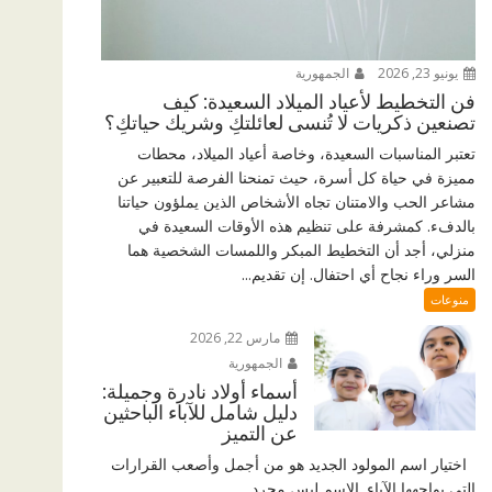
يونيو 23, 2026
الجمهورية
فن التخطيط لأعياد الميلاد السعيدة: كيف
تصنعين ذكريات لا تُنسى لعائلتكِ وشريك حياتكِ؟
تعتبر المناسبات السعيدة، وخاصة أعياد الميلاد، محطات
مميزة في حياة كل أسرة، حيث تمنحنا الفرصة للتعبير عن
مشاعر الحب والامتنان تجاه الأشخاص الذين يملؤون حياتنا
بالدفء. كمشرفة على تنظيم هذه الأوقات السعيدة في
منزلي، أجد أن التخطيط المبكر واللمسات الشخصية هما
السر وراء نجاح أي احتفال. إن تقديم...
منوعات
مارس 22, 2026
الجمهورية
أسماء أولاد نادرة وجميلة:
دليل شامل للآباء الباحثين
عن التميز
اختيار اسم المولود الجديد هو من أجمل وأصعب القرارات
التي يواجهها الآباء. الاسم ليس مجرد...