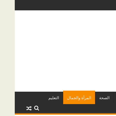
عقاريين وأبرز المشروعات
دينا أبو ضيف تتألق في مهرجان الصخرة الد
الصحة
المرأة والجمال
التعليم