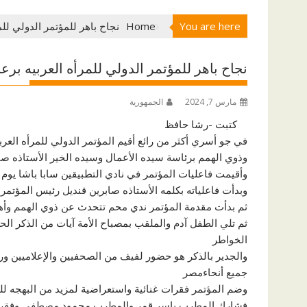
You are here
Home
نجاح باهر للمؤتمر الدولي للم
نجاح باهر للمؤتمر الدولي للمرأه العربيه برع
مارس 7, 2024
الجمهورية
كتبت -رشا حافظ
في جو أسري أكثر من رائع أقيم المؤتمر الدولي للمرأه الع
وذوي الهمم برئاسة سيده الأعمال وسيده الخير الأستاذه صا
وأقيمت فاعليات المؤتمر في نادي التطبيقين سابا باشا يوم الأحد 
وبدأت فاعلياته بكلمه الأستاذه صابرين قنديل رئيس المؤتمر 
ثم بدأت مقدمة المؤتمر ندي محم تتحدث عن ذوي الهمم وأه
ثم تلي الطفل آدم والملقب بمصباح الأمة آيات من الذكر ال
الخواطر
والجدير بالذكر هو حضور لفيف من الصحفيين والإعلاميين 
جميع أنحاءمصر
وضم المؤتمر فقرات غنائية واستعراضية لمزيد من البهجه ل
فشارك المطرب ياسر قمر والمطرب محمود مصطفي وفقرة ري