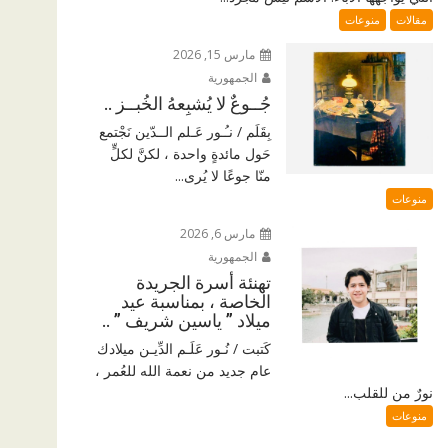
مقالات
منوعات
مارس 15, 2026
الجمهورية
جُــوعٌ لا يُشبِعهُ الخُبــز ..
بِقَلَم / نـُـور عَـلم الــدّين نَجْتمع
حَول مائدةٍ واحدة ، لكنَّ لكلٍّ
منّا جوعًا لا يُرى...
منوعات
مارس 6, 2026
الجمهورية
تهنئة أسرة الجريدة
الخاصة ، بمناسبة عيد
ميلاد ” ياسين شريف ” ..
كَتبت / نُـور عَلَـم الدِّيـن ميلادك
عام جديد من نعمة الله للعُمر ،
نورٌ من للقلب...
منوعات