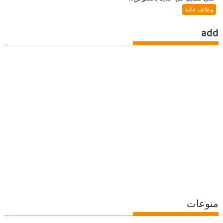
وظائف خالية
add
منوعات