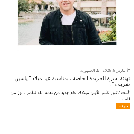
مارس 6, 2026
الجمهورية
تهنئة أسرة الجريدة الخاصة ، بمناسبة عيد ميلاد ” ياسين
شريف ” ..
كَتبت / نُـور عَلَـم الدِّيـن ميلادك عام جديد من نعمة الله للعُمر ، نورٌ من
للقلب...
منوعات