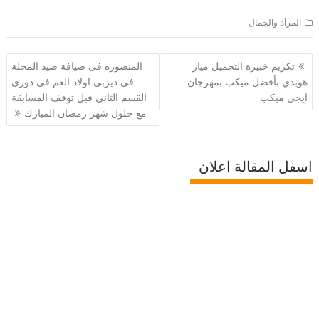
المرأة والجمال
تصفّح
تكريم خبيرة التجميل ميار
المنصوره فى ضيافة صيد المحلة
المقالات
هويدي بأفضل ميكب بمهرجان
فى ديربى اولاد العم فى دورى
ايجي ميكب
القسم الثانى قبل توقف المسابقة
مع حلول شهر رمضان المبارك
اسفل المقالة اعلان