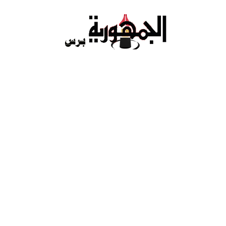
Ski
t
conten