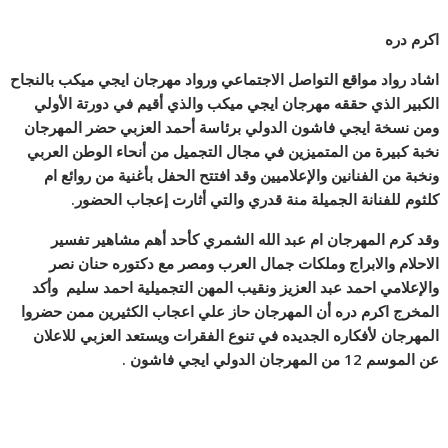
اكرم دره
اشاد رواد مواقع التواصل الاجتماعي ورواد مهرجان ايجي ميكب بالنجاح
الكبير الذي حققه مهرجان ايجي ميكب والذي أقيم في دورتة الأولي
ومن نسخة ايجي فاشون الدولي برئاسة أحمد العزبي حضر المهرجان
نخبة كبيرة من المتميزين في مجال التجميل من أنحاء الوطن العربي
ونخبة من الفنانين والإعلاميين وقد افتتح الحفل بأغنية من روائع ام
كلثوم للفنانة الجميلة منة قدري والتي أثارت إعجاب الحضور.
وقد كرم المهرجان ام عبد الله الشمري كأحد أهم مشاهير تفسير
الاحلام والابراج وملكات جمال العرب ومصر مع دكتوره حنان نصر
والإعلامي احمد عبد العزيز ونقيب المهن التجميلية احمد سليم وأكد
المخرج اكرم دره أن المهرجان حاز علي اعجاب الكثيرين ممن حضروا
المهرجان لأفكاره الجديده في تنوع الفقرات ويستعد العزبي للاعلان
عن الموسم 12 من المهرجان الدولي ايجي فاشون .