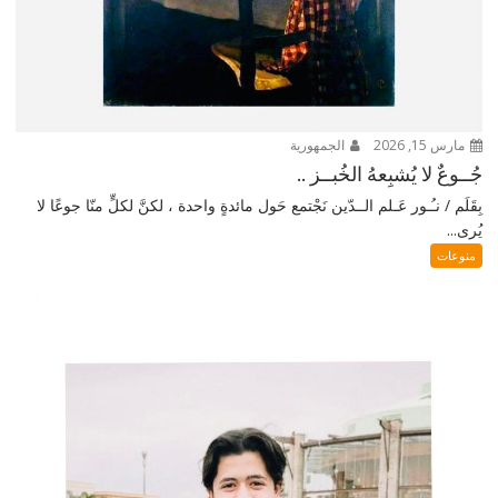
مارس 15, 2026
الجمهورية
جُــوعٌ لا يُشبِعهُ الخُبــز ..
بِقَلَم / نـُـور عَـلم الــدّين نَجْتمع حَول مائدةٍ واحدة ، لكنَّ لكلٍّ منّا جوعًا لا
يُرى...
منوعات