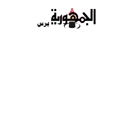
Ski
t
conten