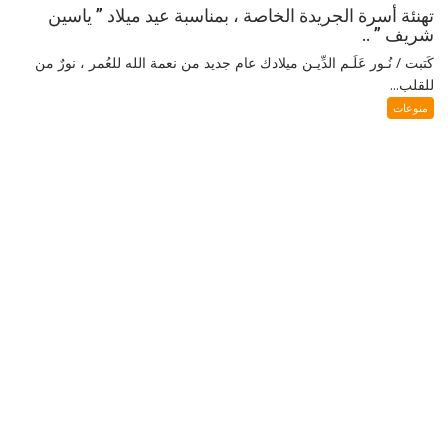
تهنئة أسرة الجريدة الخاصة ، بمناسبة عيد ميلاد ” ياسين
شريف ” ..
كَتبت / نُـور عَلَـم الدِّيـن ميلادك عام جديد من نعمة الله للعُمر ، نورٌ من
للقلب...
منوعات