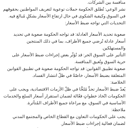
منافسة بين الشركات.
نشر الوعي: تُطلق الحكومة حملات توعوية لتعريف المواطنين بحقوقهم
في السوق وكيفية الشكوى في حال ارتفاع الأسعار بشكلٍ مُبالغ فيه.
التحديات التي تواجه ضبط الأسعار:
صعوبة تحديد الأسعار العادلة: قد تواجه الحكومة صعوبة في تحديد
أسعار عادلة تُرضي جميع الأطراف، بما في ذلك المنتجين
والمستهلكين.
التأثير على السوق الحر: قد تُؤثّر بعض إجراءات ضبط الأسعار على
حرية السوق وتُعيق المنافسة.
صعوبة تطبيق القوانين: قد تواجه الحكومة صعوبة في تطبيق القوانين
المتعلقة بضبط الأسعار، خاصّةً في ظلّ انتشار الفساد.
الخلاصة:
يُعدّ ضبط الأسعار تحدٍّ مُلحًّا في ظلّ الأزمات الاقتصادية، ويجب على
الحكومات اتّخاذ خطواتٍ فعّالة لضمان استقرار أسعار السلع والخدمات
الأساسية في السوق، مع مراعاة جميع الأطراف المُتأثرة.
ملاحظة:
يجب على الحكومات التعاون مع القطاع الخاص والمجتمع المدني
لضمان فعالية إجراءات ضبط الأسعار.