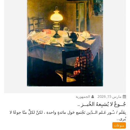
مارس 15, 2026
الجمهورية
جُــوعٌ لا يُشبِعهُ الخُبــز ..
بِقَلَم / نـُـور عَـلم الــدّين نَجْتمع حَول مائدةٍ واحدة ، لكنَّ لكلٍّ منّا جوعًا لا
يُرى...
منوعات