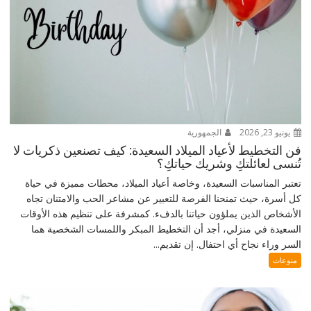
يونيو 23, 2026
الجمهورية
فن التخطيط لأعياد الميلاد السعيدة: كيف تصنعين ذكريات لا
تُنسى لعائلتكِ وشريك حياتكِ؟
تعتبر المناسبات السعيدة، وخاصة أعياد الميلاد، محطات مميزة في حياة
كل أسرة، حيث تمنحنا الفرصة للتعبير عن مشاعر الحب والامتنان تجاه
الأشخاص الذين يملؤون حياتنا بالدفء. كمشرفة على تنظيم هذه الأوقات
السعيدة في منزلي، أجد أن التخطيط المبكر واللمسات الشخصية هما
السر وراء نجاح أي احتفال. إن تقديم...
منوعات