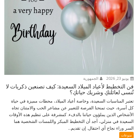
يونيو 23, 2026
الجمهورية
فن التخطيط لأعياد الميلاد السعيدة: كيف تصنعين ذكريات لا
تُنسى لعائلتكِ وشريك حياتكِ؟
تعتبر المناسبات السعيدة، وخاصة أعياد الميلاد، محطات مميزة في حياة
كل أسرة، حيث تمنحنا الفرصة للتعبير عن مشاعر الحب والامتنان تجاه
الأشخاص الذين يملؤون حياتنا بالدفء. كمشرفة على تنظيم هذه الأوقات
السعيدة في منزلي، أجد أن التخطيط المبكر واللمسات الشخصية هما
السر وراء نجاح أي احتفال. إن تقديم...
منوعات