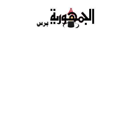
Ski
t
conten