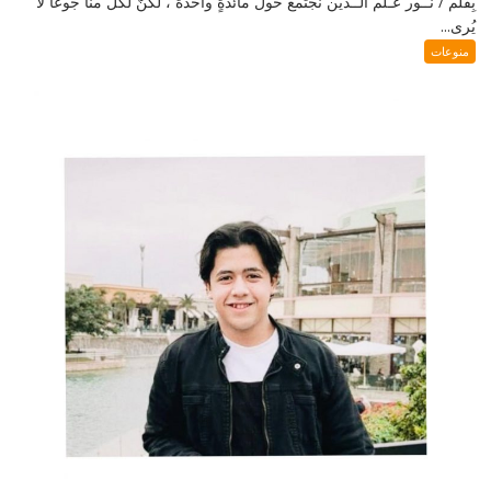
بِقَلَم / نـُـور عَـلم الــدّين نَجْتمع حَول مائدةٍ واحدة ، لكنَّ لكلٍّ منّا جوعًا لا
يُرى...
منوعات