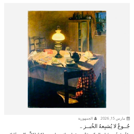
مارس 15, 2026
الجمهورية
جُــوعٌ لا يُشبِعهُ الخُبــز ..