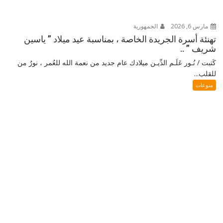
مارس 6, 2026
الجمهورية
تهنئة أسرة الجريدة الخاصة ، بمناسبة عيد ميلاد ” ياسين
شريف ” ..
كَتبت / نُـور عَلَـم الدِّيـن ميلادك عام جديد من نعمة الله للعُمر ، نورٌ من
للقلب...
منوعات