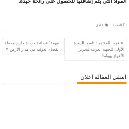
المواد التي يتم إضافتها للحصول على رائحة جيدة.
الصحة
عاجل
تصفّح
قريبا المؤتمر التاسع ،الدورة
مهمة” فضائية جديدة خارج محطة
المقالات
الأولى للجبهه العربيه لتحرير
الفضاء الدولية في مدار الأرض
الأحواز بهولندا
اسفل المقالة اعلان