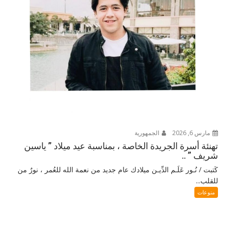
مارس 6, 2026
الجمهورية
تهنئة أسرة الجريدة الخاصة ، بمناسبة عيد ميلاد ” ياسين
شريف ” ..
كَتبت / نُـور عَلَـم الدِّيـن ميلادك عام جديد من نعمة الله للعُمر ، نورٌ من
للقلب...
منوعات