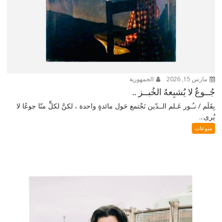
مارس 15, 2026
الجمهورية
جُــوعٌ لا يُشبِعهُ الخُبــز ..
بِقَلَم / نـُـور عَـلم الــدّين نَجْتمع حَول مائدةٍ واحدة ، لكنَّ لكلٍّ منّا جوعًا لا
يُرى...
منوعات