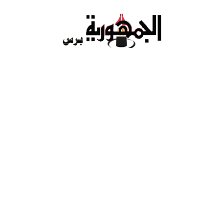
Ski
t
conten