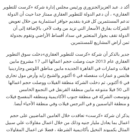
أكد د. عبد العزيزالجنزوري ورئيس مجلس إدارة شركة «كرست للتطوير
العقاري» ، أن دعم الدولة للتطوير العقاري ممتاز جدا حيث أن الدولة
تدعم المستثمرين كل فترة بتقديم حوافز استثمارية من خلال تعويض
الشركات بفارق الأسعار التي تزيد من وقت لآخر، بالإضافة إلى أن
الدولة تقف بجوار المتعثير في سداد أقساط الأراضي وتقوم بجدولة
ثمن أراض المشاريع للمستثمرين.
جدير بالذكر أن شركة «كرست للتطوير العقاري»دخلت سوق التطوير
العقاري عام 2013 حيث وصلت حجم اعمالها الى 17 مشروع مابين
فيلات وعمارات في القاهرة الجديده مابين مناطق اللوتس وجاردينيا
هايتس و عمارات منفصله في 6 أكتوبر والشيخ زايد وأرض مول تجاري
في 6 أكتوبر، ثم دخلت الشركة منطقة الفيلات ووصلت حجم اعمالها
الى 50 فيلا متنوعه مابين منطقة القرنفل في التجمع الخامس
وتوسعت الشركة في منطقة جنوب الأكاديمية ومنطقه البنفسج فيلات
و منطقة الياسمين و في النرجس فيلات وفي منطقة الأحياء أيضا.
يذكر ان شركة «كرست» تعاقدت خلال العامين الماضيين على حجم
اعمال بما يعادل مليار جنيه وذلك من خلال اعمال مقاولات علي سبيل
المثال بكمبوند النخيل بأكاديمية الشرطة ، فضلا عن اعمال المقاولات