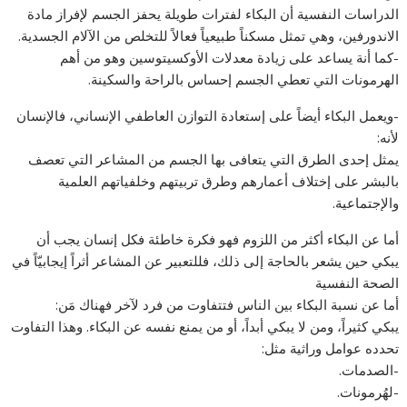
الدراسات النفسية أن البكاء لفترات طويلة يحفز الجسم لإفراز مادة
الاندورفين، وهي تمثل مسكناً طبيعياً فعالاً للتخلص من الآلام الجسدية.
-‏كما أنة يساعد على زيادة معدلات الأوكسيتوسين وهو من أهم
الهرمونات التي تعطي الجسم إحساس بالراحة والسكينة.
-ويعمل البكاء أيضاً على إستعادة التوازن العاطفي الإنساني، فالإنسان
لأنه:
يمثل إحدى الطرق التي يتعافى بها الجسم من المشاعر التي تعصف
بالبشر على إختلاف أعمارهم وطرق تربيتهم وخلفياتهم العلمية
والإجتماعية.
أما عن البكاء أكثر من اللزوم فهو فكرة خاطئة فكل إنسان يجب أن
يبكي حين يشعر بالحاجة إلى ذلك، فللتعبير عن المشاعر أثراً إيجابيّاً في
الصحة النفسية
أما عن نسبة البكاء بين الناس فتتفاوت من فرد لآخر فهناك مَن:
يبكي كثيراً، ومن لا يبكي أبداً، أو من يمنع نفسه عن البكاء. وهذا التفاوت
تحدده عوامل وراثية مثل:
-الصدمات.
-‏لهُرمونات.