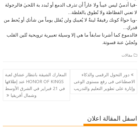
-فيا أدميُ ليس عيباً ولا عاراً أن تذرف الدمع أو تُبدد بة اللحيٰ فالرجولة
لا تعني الفظاظة ولا تُطوق بالغلظة…
-ويا حواءُ كونك رقيقةٌ لينةٌ لا يُعيبكِ ولن يُقلل يوماً من شأنكِ أو يُحط من
قدركِ…
فالدموع كما أشرنا سابقاً ما هي إلا وسيلة تعبيرية ترويحية تُلين القلب
وتُجليٰ عنة قسوتة.
مقالات
تصفّح
دور التحول الرقمى والذكاء
المعارك الشيقة بانتظار عشاق لعبة
المقالات
الاصطناعى فى رفع مستوى الوعى
HONOR OF KINGS عند إطلاقها
وإثارة على تطوير التعليم والتدريب
في 21 فبراير في الشرق الأوسط
وشمال أفريقيا
اسفل المقالة اعلان