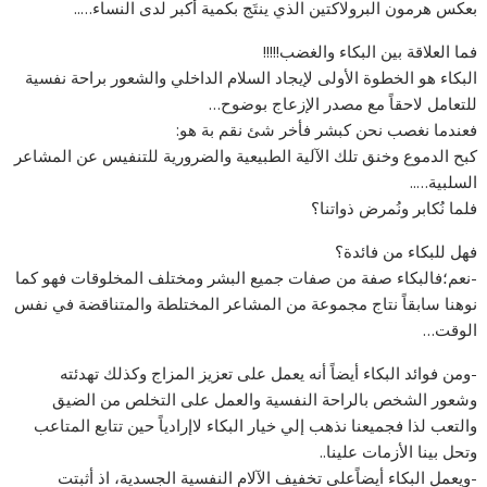
بعكس هرمون البرولاكتين الذي ينتَج بكمية أكبر لدى النساء…..
فما العلاقة بين البكاء والغضب!!!!!
البكاء هو الخطوة الأولى لإيجاد السلام الداخلي والشعور براحة نفسية
للتعامل لاحقاً مع مصدر الإزعاج بوضوح…
فعندما نغصب نحن كبشر فأخر شئ نقم بة هو:
كبح الدموع وخنق تلك الآلية الطبيعية والضرورية للتنفيس عن المشاعر
السلبية…..
فلما نُكابر ونُمرض ذواتنا؟
فهل للبكاء من فائدة؟
-نعم؛فالبكاء صفة من صفات جميع البشر ومختلف المخلوقات فهو كما
نوهنا سابقاً نتاج مجموعة من المشاعر المختلطة والمتناقضة في نفس
الوقت…
-ومن فوائد البكاء أيضاً أنه يعمل على تعزيز المزاج وكذلك تهدئته
وشعور الشخص بالراحة النفسية والعمل على التخلص من الضيق
والتعب لذا فجميعنا نذهب إلي خيار البكاء لاإرادياً حين تتابع المتاعب
وتحل بينا الأزمات علينا..
-‏ويعمل البكاء أيضاًعلى تخفيف الآلام النفسية الجسدية، اذ أثبتت