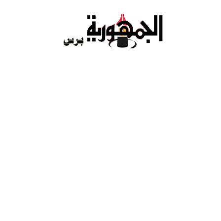
Ski
t
conten