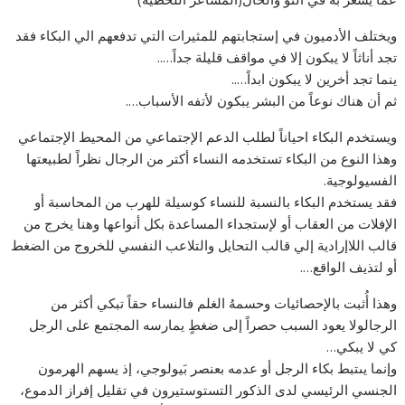
ويختلف الأدميون في إستجابتهم للمثيرات التي تدفعهم الي البكاء فقد
تجد أناثاً لا يبكون إلا في مواقف قليلة جداً…..
ينما تجد أخرين لا يبكون ابداً…..
ثم أن هناك نوعاً من البشر يبكون لأتفه الأسباب….
ويستخدم البكاء احياناً لطلب الدعم الإجتماعي من المحيط الإجتماعي
وهذا النوع من البكاء تستخدمه النساء أكتر من الرجال نظراً لطبيعتها
الفسيولوجية.
فقد يستخدم البكاء بالنسبة للنساء كوسيلة للهرب من المحاسبة أو
الإفلات من العقاب أو لإستجداء المساعدة بكل أنواعها وهنا يخرج من
قالب اللاإرادية إلي قالب التحايل والتلاعب النفسي للخروج من الضغط
أو لتذيف الواقع….
وهذا أُثبت بالإحصائيات وحسمهُ الغلم فالنساء حقاً تبكي أكثر من
الرجالولا يعود السبب حصراً إلى ضغطٍ يمارسه المجتمع على الرجل
كي لا يبكي…
وإنما يىتبط بكاء الرجل أو عدمه بعنصر بَيولوجي، إذ يسهم الهرمون
الجنسي الرئيسي لدى الذكور التستوستيرون في تقليل إفراز الدموع،