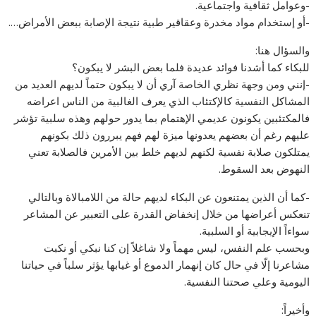
-‏وعوامل ثقافية واجتماعية.
-‏أو إستخدام مواد مخدرة وعقاقير طبية نتيجة الإصابة ببعض الأمراض….
والسؤال هنا:
للبكاء كما أشدنا فوائد عديدة فلما بعض البشر لا يبكون؟
-إنني ومن وجهة نظري الخاصة آري أن لا يبكون حتماً لديهم العديد من
المشاكل النفسية كالإكتئاب الذي يعرف الغالبية من الناس اعراضه
فالمكتئبين يكونون عديمي الإهتمام بما يدور حولهم وهذه سلبية تؤشر
عليهم رغم أن بعضهم يعدونها ميزة لهم فهم يبررون ذلك بكونهم
يمتلكون صلابة نفسية لكنهم لديهم خلط بين الأمرين فالصلابة تعني
النهوض بعد السقوط.
-كما أن الذين يمتنعون عن البكاء لديهم حالة من اللامبالاة وبالتالي
تنعكس أعراضها من خلال إنخفاض القدرة على التعبير عن المشاعر
سواءاً الإيجابية أو السلبية.
وبحسب علم النفس، ليس مهماً ولا شاغلاً إن كنا نبكي أو نكبت
مشاعرنا إلّا في حال كان إنهمار الدموع أو غيابها يؤثر سلباً في حياتنا
اليومية وعلي صحتنا النفسية.
وأخيراً: