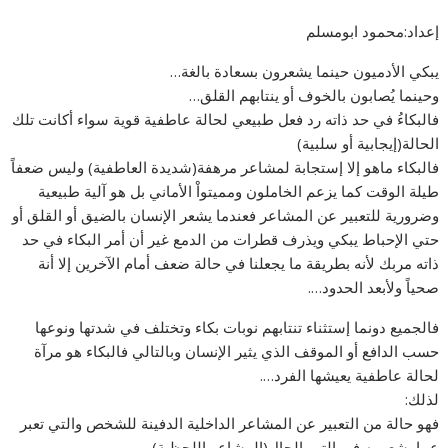
إعداد:محمود ابومسلم
يبكي الأدميون حينما يشعرون بسعادة بالغة…
وحينما يُصابون بالخوف أو ينتابهم القلق…
فالبكاءُ في حد ذاته رد فعل طبيعي لحالة عاطفية قوية سواء أكانت تلك
الحالة(إيجابية أو سلبية)
فالبكاء ماهو إلا إستجابة لمشاعر مرهفة(شديدة العاطفية) وليس ضعفاً
طيلة الوقت كما يزعم الخاملون ومميتواْ الأماني بل هو آلية طبيعية
وضرورية للتعبير عن المشاعر فعندما يشعر الإنسان بالضيق أو القلق أو
حتي الإحباط يبكي ويذرف قطرات من الدمع غير أن أمر البكاء في حد
ذاته مربك لأنه بطريقة ما يجعلنا في حالة ضعف أمام الآخرين إلا أنة
صحياً ولأبعد الحدود….
فالجميع دونما إستثناء تنتابهم نوبات بكاء وتختلف في شدتها ونوعها
حسب الدافع أو الموقف الذي يثير الإنسان وبالتالي فالبكاء هو مرآة
لحالة عاطفية يعيشها الفرد….
لذلك:
فهو حالة من التعبير عن المشاعر الداخلية الدفينة للشخص والتي تعبر
عما يشعر به في التو والحال(المشاعر اللحظية)