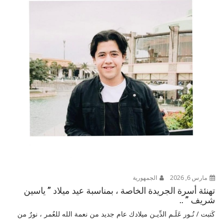
مارس 6, 2026
الجمهورية
تهنئة أسرة الجريدة الخاصة ، بمناسبة عيد ميلاد ” ياسين
شريف ” ..
كَتبت / نُـور عَلَـم الدِّيـن ميلادك عام جديد من نعمة الله للعُمر ، نورٌ من