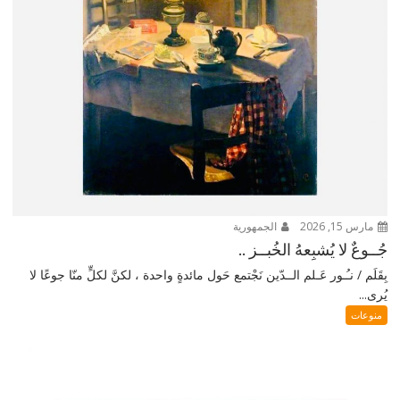
مارس 15, 2026
الجمهورية
جُــوعٌ لا يُشبِعهُ الخُبــز ..
بِقَلَم / نـُـور عَـلم الــدّين نَجْتمع حَول مائدةٍ واحدة ، لكنَّ لكلٍّ منّا جوعًا لا
يُرى...
منوعات