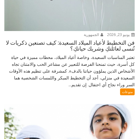
يونيو 23, 2026
الجمهورية
فن التخطيط لأعياد الميلاد السعيدة: كيف تصنعين ذكريات لا
تُنسى لعائلتكِ وشريك حياتكِ؟
تعتبر المناسبات السعيدة، وخاصة أعياد الميلاد، محطات مميزة في حياة
كل أسرة، حيث تمنحنا الفرصة للتعبير عن مشاعر الحب والامتنان تجاه
الأشخاص الذين يملؤون حياتنا بالدفء. كمشرفة على تنظيم هذه الأوقات
السعيدة في منزلي، أجد أن التخطيط المبكر واللمسات الشخصية هما
السر وراء نجاح أي احتفال. إن تقديم...
منوعات