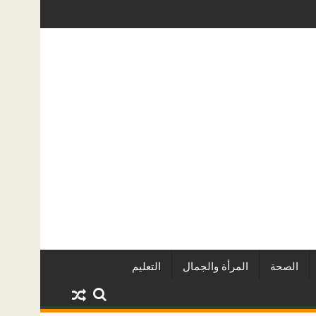
ان الصخرة الدولي للفاشون.. وتُتوَّج بلقب أفضل مصممة أزياء لعام 2026
كيف تحمي منزلك من تسربات الميا
الصحة
المرأة والجمال
التعليم