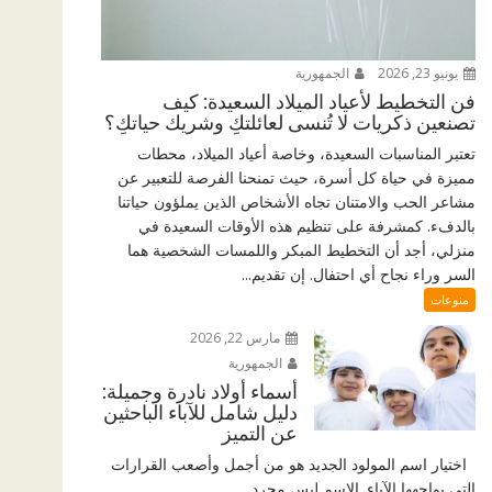
يونيو 23, 2026
الجمهورية
فن التخطيط لأعياد الميلاد السعيدة: كيف
تصنعين ذكريات لا تُنسى لعائلتكِ وشريك حياتكِ؟
تعتبر المناسبات السعيدة، وخاصة أعياد الميلاد، محطات
مميزة في حياة كل أسرة، حيث تمنحنا الفرصة للتعبير عن
مشاعر الحب والامتنان تجاه الأشخاص الذين يملؤون حياتنا
بالدفء. كمشرفة على تنظيم هذه الأوقات السعيدة في
منزلي، أجد أن التخطيط المبكر واللمسات الشخصية هما
السر وراء نجاح أي احتفال. إن تقديم...
منوعات
مارس 22, 2026
الجمهورية
أسماء أولاد نادرة وجميلة:
دليل شامل للآباء الباحثين
عن التميز
اختيار اسم المولود الجديد هو من أجمل وأصعب القرارات
التي يواجهها الآباء. الاسم ليس مجرد...