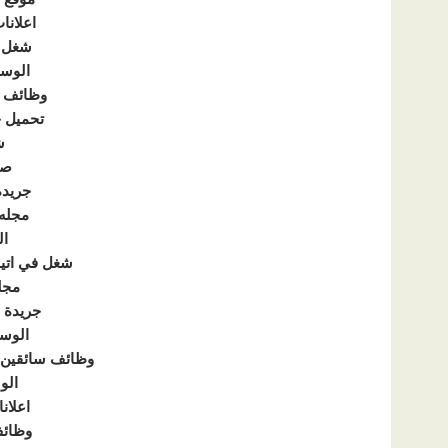
اعلان
شغل ك
الوسي
وظائف 
تحميل جر
ش
صح
جريدة
مجله
ال
شغل في اتيل
مجلة
جريدة 
الوس
وظائف سائقين 
الو
اعلان
وظائف 