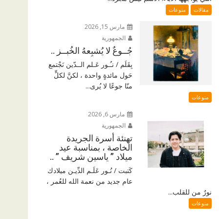
مقالات
منوعات
مارس 15, 2026
الجمهورية
جُــوعٌ لا يُشبِعهُ الخُبــز ..
بِقَلَم / نـُـور عَـلم الــدّين نَجْتمع
حَول مائدةٍ واحدة ، لكنَّ لكلٍّ
منّا جوعًا لا يُرى...
منوعات
مارس 6, 2026
الجمهورية
تهنئة أسرة الجريدة
الخاصة ، بمناسبة عيد
ميلاد ” ياسين شريف ” ..
كَتبت / نُـور عَلَـم الدِّيـن ميلادك
عام جديد من نعمة الله للعُمر ،
نورٌ من للقلب...
منوعات