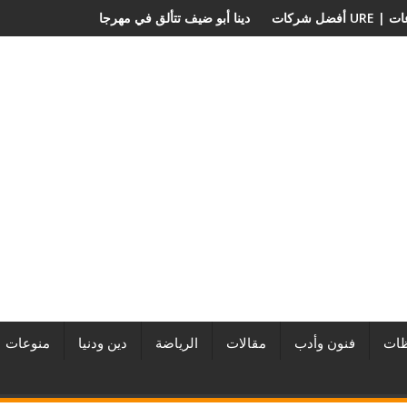
 من URE | أكبر المطورين العقاريين وأبرز المشروعات
دينا أبو ضيف تتألق في مهرج
ات
فنون وأدب
مقالات
الرياضة
دين ودنيا
منوعات