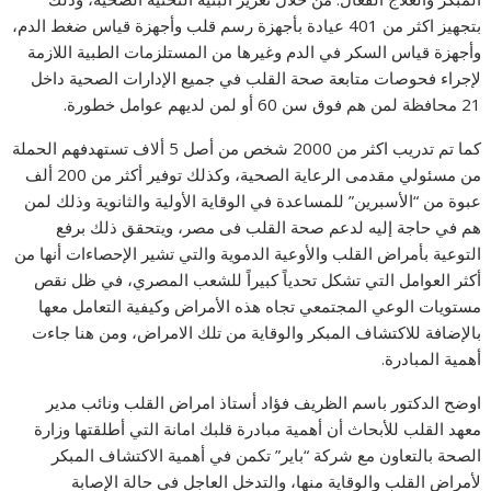
بتجهيز اكثر من 401 عيادة بأجهزة رسم قلب وأجهزة قياس ضغط الدم،
وأجهزة قياس السكر في الدم وغيرها من المستلزمات الطبية اللازمة
لإجراء فحوصات متابعة صحة القلب في جميع الإدارات الصحية داخل
21 محافظة لمن هم فوق سن 60 أو لمن لديهم عوامل خطورة.
كما تم تدريب اكثر من 2000 شخص من أصل 5 ألاف تستهدفهم الحملة
من مسئولي مقدمى الرعاية الصحية، وكذلك توفير أكثر من 200 ألف
عبوة من “الأسبرين” للمساعدة في الوقاية الأولية والثانوية وذلك لمن
هم في حاجة إليه لدعم صحة القلب فى مصر، ويتحقق ذلك برفع
التوعية بأمراض القلب والأوعية الدموية والتي تشير الإحصاءات أنها من
أكثر العوامل التي تشكل تحدياً كبيراً للشعب المصري، في ظل نقص
مستويات الوعي المجتمعي تجاه هذه الأمراض وكيفية التعامل معها
بالإضافة للاكتشاف المبكر والوقاية من تلك الامراض، ومن هنا جاءت
أهمية المبادرة.
اوضح الدكتور باسم الظريف فؤاد أستاذ امراض القلب ونائب مدير
معهد القلب للأبحاث أن أهمية مبادرة قلبك امانة التي أطلقتها وزارة
الصحة بالتعاون مع شركة “باير” تكمن في أهمية الاكتشاف المبكر
لأمراض القلب والوقاية منها، والتدخل العاجل في حالة الإصابة