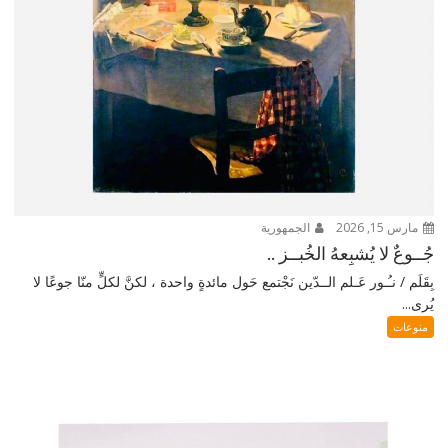
مارس 15, 2026
الجمهورية
جُــوعٌ لا يُشبِعهُ الخُبــز ..
بِقَلَم / نـُـور عَـلم الــدّين نَجْتمع حَول مائدةٍ واحدة ، لكنَّ لكلٍّ منّا جوعًا لا
يُرى...
منوعات