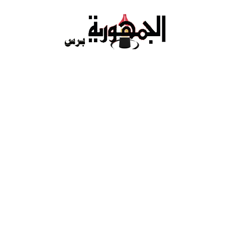
Ski
t
conten