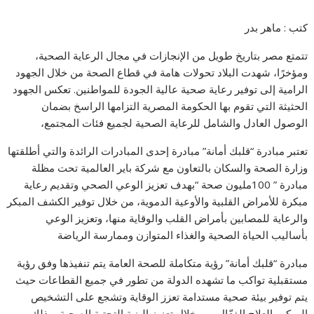
كتب : ماهر بدر
تتمتع مصر بتاريخ طويل من الإنجازات في مجال الرعاية الصحية،
ومؤخرًا، شهدت البلاد تحولات هامة في قطاع الصحة من خلال الجهود
الرامية إلى توفير رعاية صحية عالية الجودة للمواطنين. تعكس الجهود
الحثيثة التي تقوم بها الحكومة المصرية التزامها الراسخ بضمان
الوصول العادل والشامل للرعاية الصحية لجميع فئات المجتمع،
تعتبر مبادرة “قلبك أمانة” مبادرة إحدى المبادرات الرائدة والتي أطلقتها
وزارة الصحة والسكان بالتعاون مع شركة باير العالمية تحت مظلة
مبادرة ” 100مليون صحة “بهدف تعزيز الوعي الصحي وتقديم رعاية
مبكرة للأمراض القلبية والأوعية الدموية، من خلال توفير الكشف المبكر
والرعاية للمصابين بأمراض القلب والوقاية منها، وتعزيز الوعي
بأساليب الحياة الصحية والغذاء المتوازن وممارسة الرياضة
مبادرة “قلبك أمانة” رؤية متكاملة للصحة العامة يتم تنفيذها وفق رؤية
مستقبلية تواكب ما تشهده الدولة من تطور في جميع القطاعات حيث
يتم توفير بيئة صحية مستدامة تعزز الوقاية وتشجع على التشخيص
المبكر والعلاج الفعّال. من خلال تعزيز البنية التحتية الصحية، وذلك