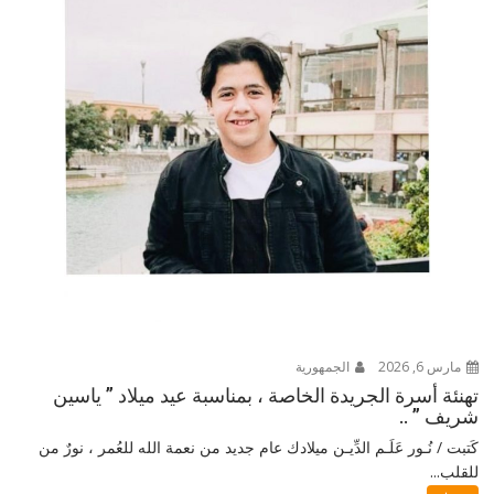
مارس 6, 2026
الجمهورية
تهنئة أسرة الجريدة الخاصة ، بمناسبة عيد ميلاد ” ياسين
شريف ” ..
كَتبت / نُـور عَلَـم الدِّيـن ميلادك عام جديد من نعمة الله للعُمر ، نورٌ من
للقلب...