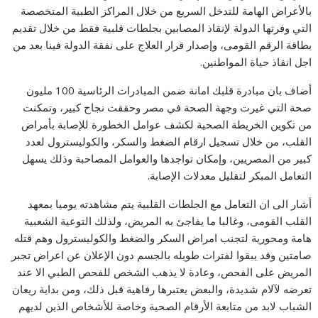
بالأعراض الهامة للتدخل السريع من خلال المراكز الطبية المتخصصة
التي وفرتها الدولة لإنقاذ المصابين بجلطات قلبية فقط من خلال تقديم
بطاقة الرقم القومى، وإصدار قرار العلاج على نفقة الدولة فينا بعد من
اجل انقاذ حياة المواطنين.
أضاف بان مبادرة قلبك امانة ضمن المبادرات الرئاسية 100 مليون
صحة التي غيرت وجهة الصحة في مصر وحققت نجاح كبير، وتمكنت
من تكوين الخريطة الصحية لكشف عوامل الخطورة للإصابة بأمراض
القلب، من خلال تسجيل ارقام الضغط والسكر، والكوليسترول لعدد
كبير من المصريين، وإمكان تواجدها والعوامل المصاحبة وذلك يسهل
التعامل المبكر لتقليل معدلات الإصابة.
أشار الى ان التعامل مع الجلطات القلبية يتم مشاهدته يوميا بمعهد
القلب القومى، وغالبا ما يفاجئ به المريض، ولذلك التوعية الشعبية
هامة ومحورية لتجنب امراض السكر والضغط والكوليسترول وهم قتله
صامتين وقد يبقوا لفترات طويله بالجسم دون الإعلان عن اعراض تجبر
المريض على الفحص، وعادة لا يذهب الشخص للفحص الطبي الا عند
تعرضه لآلام شديدة، والبعض يعتبرها رفاهية قبل ذلك، ومن بداية ريعان
الشباب لابد من متابعة الأرقام الصحية وخاصة للأشخاص الذين لديهم