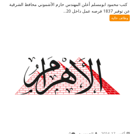
كتب-محمود ابومسلم أعلن المهندس حازم الأشموني محافظ الشرقية
عن توفير 1837 فرصه عمل داخل 20...
وظائف خالية
أكتوبر 17, 2024
الجمهورية
0