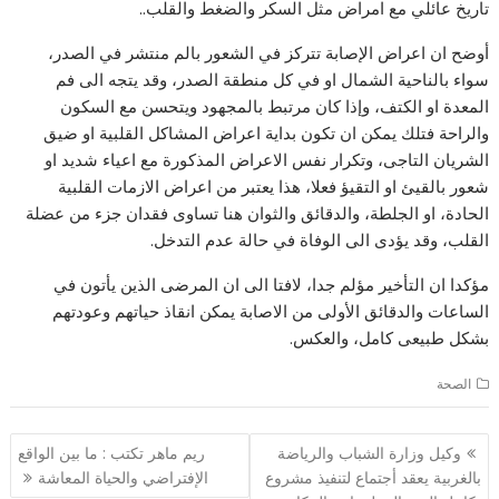
تاريخ عائلي مع امراض مثل السكر والضغط والقلب..
أوضح ان اعراض الإصابة تتركز في الشعور بالم منتشر في الصدر،
سواء بالناحية الشمال او في كل منطقة الصدر، وقد يتجه الى فم
المعدة او الكتف، وإذا كان مرتبط بالمجهود ويتحسن مع السكون
والراحة فتلك يمكن ان تكون بداية اعراض المشاكل القلبية او ضيق
الشريان التاجى، وتكرار نفس الاعراض المذكورة مع اعياء شديد او
شعور بالقيئ او التقيؤ فعلا، هذا يعتبر من اعراض الازمات القلبية
الحادة، او الجلطة، والدقائق والثوان هنا تساوى فقدان جزء من عضلة
القلب، وقد يؤدى الى الوفاة في حالة عدم التدخل.
مؤكدا ان التأخير مؤلم جدا، لافتا الى ان المرضى الذين يأتون في
الساعات والدقائق الأولى من الاصابة يمكن انقاذ حياتهم وعودتهم
بشكل طبيعى كامل، والعكس.
الصحة
تصفّح
وكيل وزارة الشباب والرياضة
ريم ماهر تكتب : ما بين الواقع
المقالات
بالغربية يعقد أجتماع لتنفيذ مشروع
الإفتراضي والحياة المعاشة