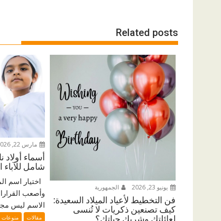
Related posts
مارس 22, 2026
أسماء أولاد ن
شامل للآباء ا
اختيار اسم الم
يونيو 23, 2026
الجمهورية
وأصعب القرارات 
فن التخطيط لأعياد الميلاد السعيدة:
الاسم ليس مجرد
كيف تصنعين ذكريات لا تُنسى
مقالات
منوعات
لعائلتكِ وشريك حياتكِ؟