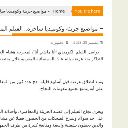
You are here
Home
– مواضيع جريئة وكوميديا ساخ
– مواضيع جريئة وكوميديا ساخرة.. الفيلم الم
ديسمبر 28, 2023
الجمهورية
يواصل الفيلم الكوميدي “أنا ماشي أنا”، لمخرجه هشام ا
التذاكر منذ عرضه بالقاعات السينمائية المغربية خلال منتص
ومنذ انطلاق عرضه قبل أسابيع قليلة، حج عدد كبير من المغا
على أنه يتمتع بجميع مقومات النجاح.
ويعزى نجاح الفيلم إلى قصته الجريئة والمعاصرة، وأحداثه ا
على حد سواء، وينتزع الضحكات من الحضور، فضلا عن مشاركة
والذين يحظون بشعبية واسعة ومتابعة كبيرة من طرف الجمهور