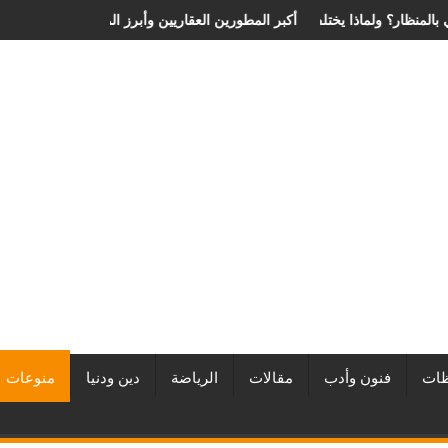
ة الانزلاق الغضروفي بالمنظار؟ ولماذا يختلف من مريض لآخر؟
أفضل شركات التطوير العقاري في مصر من URE | أكبر المطورين العق
ات
فنون وأدب
مقالات
الرياضة
دين ودنيا
منوعات