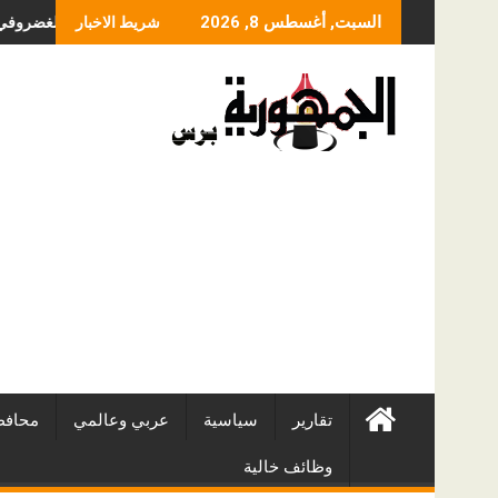
Skip
ما الذي يحدد سعر عملي
السبت, أغسطس 8, 2026
شريط الاخبار
to
content
تقارير
سياسية
عربي وعالمي
محافظ
وظائف خالية