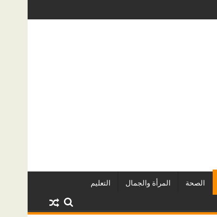
اريين وأبرز المشروعات
دينا أبو ضيف تتألق في مهرجان الصخرة الدو
الصحة
المرأة والجمال
التعليم