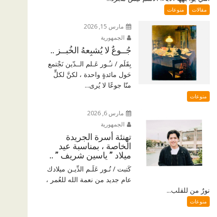
مقالات
منوعات
مارس 15, 2026
الجمهورية
جُــوعٌ لا يُشبِعهُ الخُبــز ..
بِقَلَم / نـُـور عَـلم الــدّين نَجْتمع
حَول مائدةٍ واحدة ، لكنَّ لكلٍّ
منّا جوعًا لا يُرى...
منوعات
مارس 6, 2026
الجمهورية
تهنئة أسرة الجريدة
الخاصة ، بمناسبة عيد
ميلاد ” ياسين شريف ” ..
كَتبت / نُـور عَلَـم الدِّيـن ميلادك
عام جديد من نعمة الله للعُمر ،
نورٌ من للقلب...
منوعات