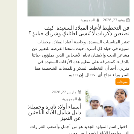
يونيو 23, 2026
الجمهورية
فن التخطيط لأعياد الميلاد السعيدة: كيف
تصنعين ذكريات لا تُنسى لعائلتكِ وشريك حياتكِ؟
تعتبر المناسبات السعيدة، وخاصة أعياد الميلاد، محطات
مميزة في حياة كل أسرة، حيث تمنحنا الفرصة للتعبير عن
مشاعر الحب والامتنان تجاه الأشخاص الذين يملؤون حياتنا
بالدفء. كمشرفة على تنظيم هذه الأوقات السعيدة في
منزلي، أجد أن التخطيط المبكر واللمسات الشخصية هما
السر وراء نجاح أي احتفال. إن تقديم...
منوعات
مارس 22, 2026
الجمهورية
أسماء أولاد نادرة وجميلة:
دليل شامل للآباء الباحثين
عن التميز
اختيار اسم المولود الجديد هو من أجمل وأصعب القرارات
التي يواجهها الآباء. الاسم ليس مجرد...