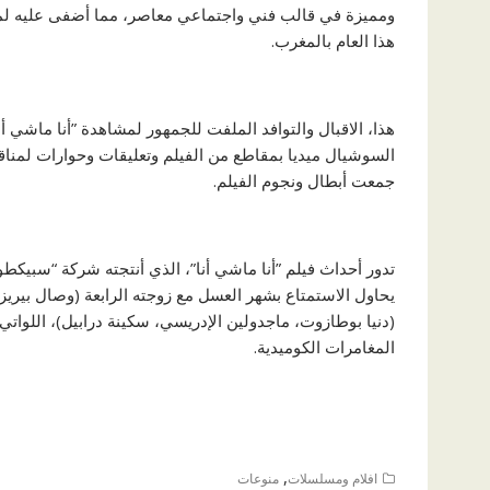
ومميزة في قالب فني واجتماعي معاصر، مما أضفى عليه لمسة 
هذا العام بالمغرب.
هذا، الاقبال والتوافد الملفت للجمهور لمشاهدة ”أنا ماش
السوشيال ميديا بمقاطع من الفيلم وتعليقات وحوارات لمنا
جمعت أبطال ونجوم الفيلم.
تدور أحداث فيلم ”أنا ماشي أنا”، الذي أنتجته شركة “سبيكطو
يحاول الاستمتاع بشهر العسل مع زوجته الرابعة (وصال بيريز)،
(دنيا بوطازوت، ماجدولين الإدريسي، سكينة درابيل)، اللوا
المغامرات الكوميدية.
,
افلام ومسلسلات
منوعات