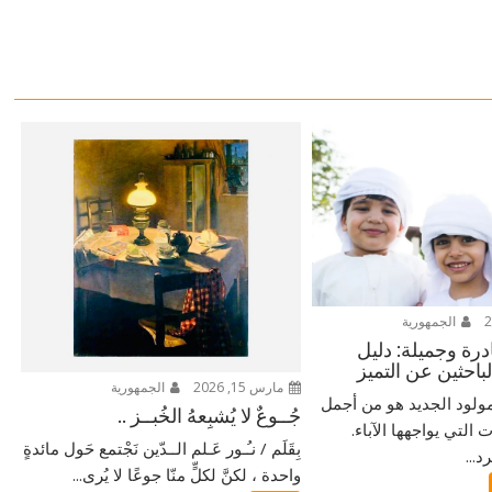
الجمهورية
ادرة وجميلة: دليل
لباحثين عن التميز
مارس 15, 2026
الجمهورية
ولود الجديد هو من أجمل
جُــوعٌ لا يُشبِعهُ الخُبــز ..
التي يواجهها الآباء.
بِقَلَم / نـُـور عَـلم الــدّين نَجْتمع حَول مائدةٍ
...
واحدة ، لكنَّ لكلٍّ منّا جوعًا لا يُرى...