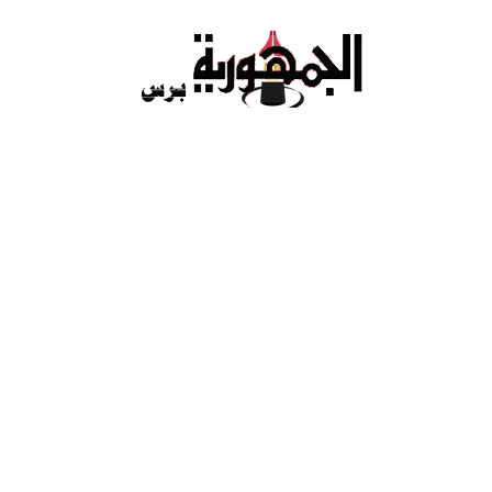
Ski
t
conten