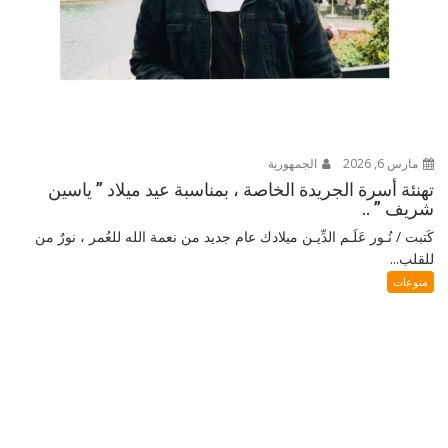
مارس 6, 2026
الجمهورية
تهنئة أسرة الجريدة الخاصة ، بمناسبة عيد ميلاد ” ياسين
شريف ” ..
كَتبت / نُـور عَلَـم الدِّيـن ميلادك عام جديد من نعمة الله للعُمر ، نورٌ من
للقلب...
منوعات