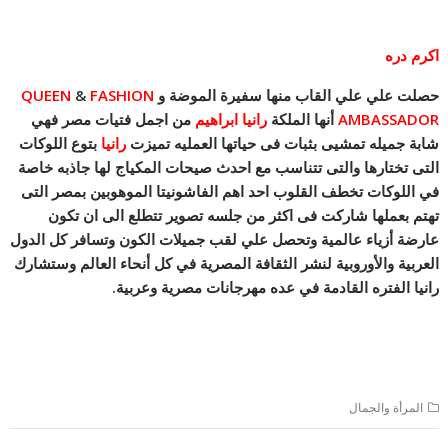
اكرم دره
حصلت علي علي القاب منها سفيرة الموضة و
FASHION
&
QUEEN
AMBASSADOR
أنها الملكة
رانيا
ابراهيم
من اجمل فتيات مصر فهي
شابة جميله تمشيى بثبات فى حياتها العمليه تميزت
رانيا
بتوع اللوكات
التى تختارها والتى تتناسب مع احدث صيحات المكياج لها جاذبه خاصة
في اللوكات تخطف القلوب احد اهم الفاشونيتا الموهوبين بمصر التى
تهتم بعملها شاركت فى اكثر من جلسه تصوير تتطلع الى ان تكون
عارضة أزياء عالمية وتحصل علي لقب جميلات الكون وتسافر كل الدول
العربية والأوروبية لنشر الثقافة المصرية في كل أنحاء العالم وستشارك
رانيا الفتره القادمة في عده مهرجانات مصرية وعربية.
المرأة والجمال