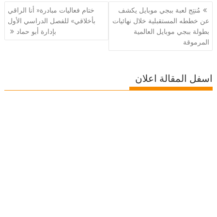
تصفّح
مُنتِج لعبة ببجي موبايل يكشف
ختام فعاليات مبادرة« أنا الراقي
المقالات
عن خططه المستقبلية خلال نهائيات
بأخلاقي» للفصل الدراسي الأول
بطولة ببجي موبايل العالمية
بإدارة أبو حماد
المرموقة
اسفل المقالة اعلان