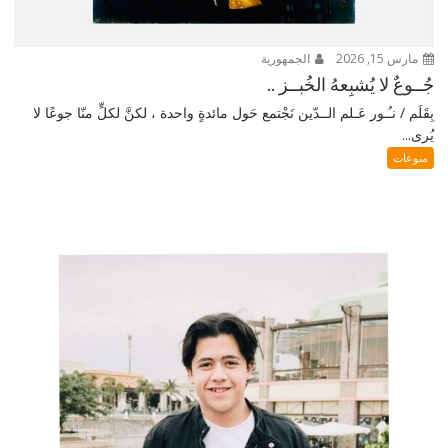
مارس 15, 2026
الجمهورية
جُــوعٌ لا يُشبِعهُ الخُبــز ..
بِقَلَم / نـُـور عَـلم الــدّين نَجْتمع حَول مائدةٍ واحدة ، لكنَّ لكلٍّ منّا جوعًا لا
يُرى...
منوعات