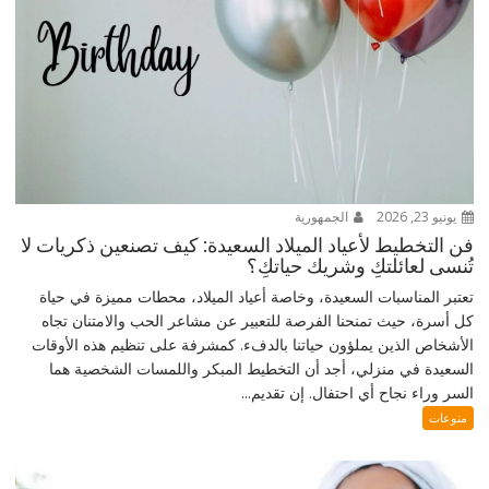
يونيو 23, 2026
الجمهورية
فن التخطيط لأعياد الميلاد السعيدة: كيف تصنعين ذكريات لا
تُنسى لعائلتكِ وشريك حياتكِ؟
تعتبر المناسبات السعيدة، وخاصة أعياد الميلاد، محطات مميزة في حياة
كل أسرة، حيث تمنحنا الفرصة للتعبير عن مشاعر الحب والامتنان تجاه
الأشخاص الذين يملؤون حياتنا بالدفء. كمشرفة على تنظيم هذه الأوقات
السعيدة في منزلي، أجد أن التخطيط المبكر واللمسات الشخصية هما
السر وراء نجاح أي احتفال. إن تقديم...
منوعات