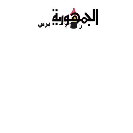
Ski
t
conten