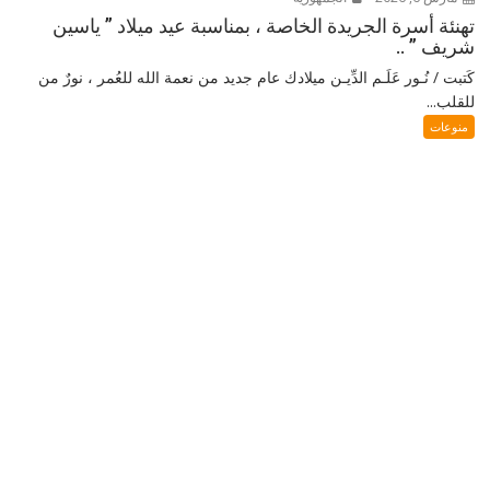
تهنئة أسرة الجريدة الخاصة ، بمناسبة عيد ميلاد ” ياسين
شريف ” ..
كَتبت / نُـور عَلَـم الدِّيـن ميلادك عام جديد من نعمة الله للعُمر ، نورٌ من
للقلب...
منوعات