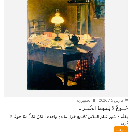
مارس 15, 2026
الجمهورية
جُــوعٌ لا يُشبِعهُ الخُبــز ..
بِقَلَم / نـُـور عَـلم الــدّين نَجْتمع حَول مائدةٍ واحدة ، لكنَّ لكلٍّ منّا جوعًا لا
يُرى...
منوعات