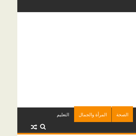
| أكبر المطورين العقاريين وأبرز المشروعات
دينا أبو ضيف تتألق في مهرجان ا
الصحة
المرأة والجمال
التعليم