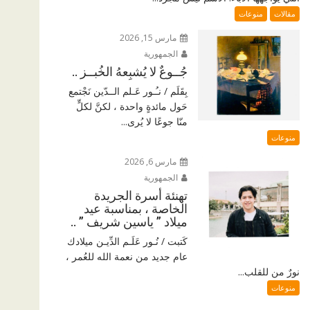
مقالات
منوعات
مارس 15, 2026
الجمهورية
جُــوعٌ لا يُشبِعهُ الخُبــز ..
بِقَلَم / نـُـور عَـلم الــدّين نَجْتمع
حَول مائدةٍ واحدة ، لكنَّ لكلٍّ
منّا جوعًا لا يُرى...
منوعات
مارس 6, 2026
الجمهورية
تهنئة أسرة الجريدة
الخاصة ، بمناسبة عيد
ميلاد ” ياسين شريف ” ..
كَتبت / نُـور عَلَـم الدِّيـن ميلادك
عام جديد من نعمة الله للعُمر ،
نورٌ من للقلب...
منوعات