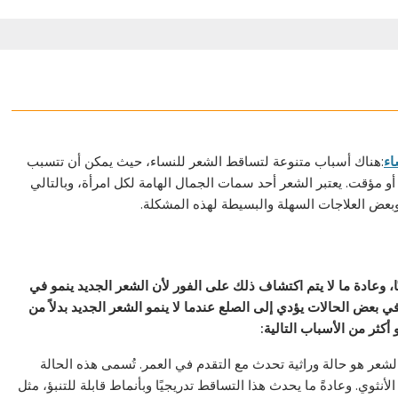
اء
:هناك أسباب متنوعة لتساقط الشعر للنساء، حيث يمكن أن تتسبب
 مؤقت. يعتبر الشعر أحد سمات الجمال الهامة لكل امرأة، وبالتالي
ض العلاجات السهلة والبسيطة لهذه المشكلة.
 بين 50 إلى 100 خصلة شعر يوميًا، وعادة ما لا يتم اكتشاف ذلك على الفور لأن الشعر الجديد ينمو في
ض الحالات يؤدي إلى الصلع عندما لا ينمو الشعر الجديد بدلاً من
كثر من الأسباب التالية:
الشعر هو حالة وراثية تحدث مع التقدم في العمر. تُسمى هذه الحالة
لأنثوي. وعادةً ما يحدث هذا التساقط تدريجيًا وبأنماط قابلة للتنبؤ، مثل