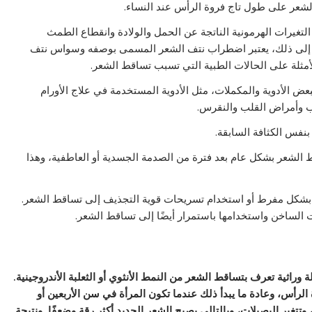
لشعر على طول تاج فروة الرأس عند النساء.
التغيرات الهرمونية الناتجة عن الحمل والولادة وانقطاع الطمث
فة إلى ذلك، يعتبر اضطراب نتف الشعر المسمى بوصفه وسواس نتف
لأمثلة على الحالات الطبية التي تسبب تساقط الشعر.
عض الأدوية والمكملات، مثل الأدوية المستخدمة في علاج الأورام
اب وأمراض القلب والنقرس.
نفس الكثافة السابقة.
 الشعر بشكل عام بعد فترة من الصدمة الجسدية أو العاطفية، وهذا
بشكل مفرط أو استخدام تسريحات قوية التجذيف إلى تساقط الشعر.
 الساخن واستخدامها باستمرار أيضًا إلى تساقط الشعر.
 وراثية تعرف بتساقط الشعر من النمط الأنثوي أو الثعلبة الأندروجينية.
الرأس، وعادة ما يبدأ ذلك عندما تكون المرأة في سن الأربعين أو
وتتغير البصيلات، وبالتالي يصبح الشعر الجديد أكثر رقة وضعفًا. ونتيجة