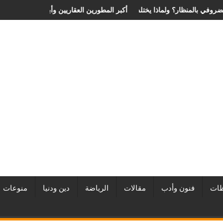
 سعر عملية الانزلاق الغضروفي بالمنظار؟ ولماذا يختلف من مريض لآخر؟
أفضل شركات التطوير العقاري في مصر من URE 
ات
فنون وأدب
مقالات
الرياضة
دين ودنيا
منوعات