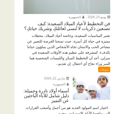
يونيو 23, 2026
الجمهورية
فن التخطيط لأعياد الميلاد السعيدة: كيف
تصنعين ذكريات لا تُنسى لعائلتكِ وشريك حياتكِ؟
تعتبر المناسبات السعيدة، وخاصة أعياد الميلاد، محطات
مميزة في حياة كل أسرة، حيث تمنحنا الفرصة للتعبير عن
مشاعر الحب والامتنان تجاه الأشخاص الذين يملؤون حياتنا
بالدفء. كمشرفة على تنظيم هذه الأوقات السعيدة في
منزلي، أجد أن التخطيط المبكر واللمسات الشخصية هما
السر وراء نجاح أي احتفال. إن تقديم...
منوعات
مارس 22, 2026
الجمهورية
أسماء أولاد نادرة وجميلة:
دليل شامل للآباء الباحثين
عن التميز
اختيار اسم المولود الجديد هو من أجمل وأصعب القرارات
التي يواجهها الآباء. الاسم ليس مجرد...