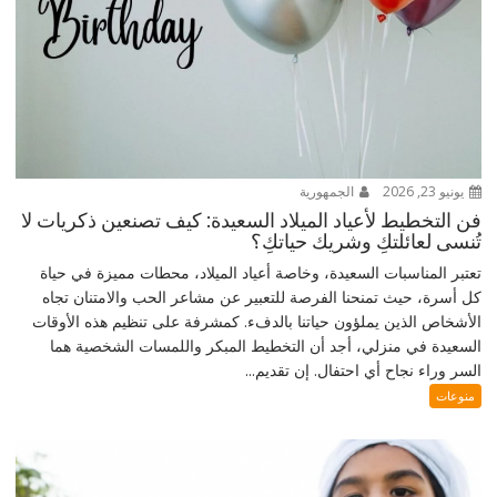
يونيو 23, 2026
الجمهورية
فن التخطيط لأعياد الميلاد السعيدة: كيف تصنعين ذكريات لا
تُنسى لعائلتكِ وشريك حياتكِ؟
تعتبر المناسبات السعيدة، وخاصة أعياد الميلاد، محطات مميزة في حياة
كل أسرة، حيث تمنحنا الفرصة للتعبير عن مشاعر الحب والامتنان تجاه
الأشخاص الذين يملؤون حياتنا بالدفء. كمشرفة على تنظيم هذه الأوقات
السعيدة في منزلي، أجد أن التخطيط المبكر واللمسات الشخصية هما
السر وراء نجاح أي احتفال. إن تقديم...
منوعات