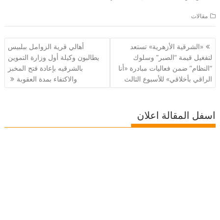
مقالات
تصفّح
«الشرقية الأزهرية» تستعد
أهالي قرية الزوامل ببلبيس
المقالات
لتفغيل قيمة “الصبر” وسلوك
يطالبون وكيلة أول وزارة التموين
“النظام” ضمن فعاليات مبادرة «أنا
بالشرقيه بإعادة فتح المخبز
الراقي بأخلاقي» للأسبوع الثالث
والاكتفاء بمدة العقوبة
اسفل المقالة اعلان