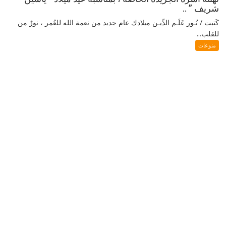
شريف ” ..
كَتبت / نُـور عَلَـم الدِّيـن ميلادك عام جديد من نعمة الله للعُمر ، نورٌ من
للقلب...
منوعات