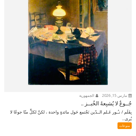
مارس 15, 2026
الجمهورية
جُــوعٌ لا يُشبِعهُ الخُبــز ..
بِقَلَم / نـُـور عَـلم الــدّين نَجْتمع حَول مائدةٍ واحدة ، لكنَّ لكلٍّ منّا جوعًا لا
يُرى...
منوعات