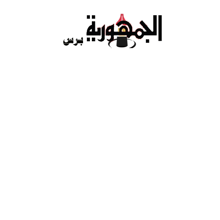
Ski
t
conten