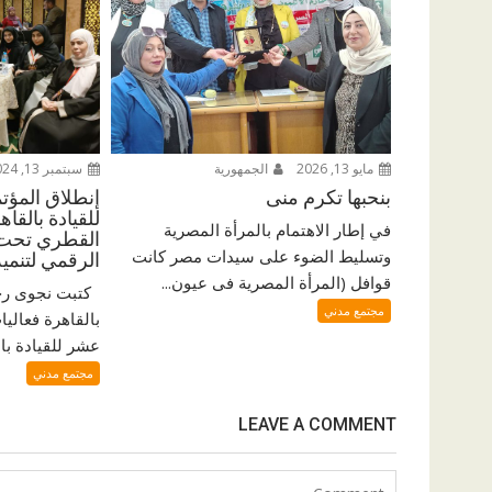
مايو 13, 2026
الجمهورية
سبتمبر 13, 2024
بنحبها تكرم منى
إنطلاق المؤت
للقيادة بالقا
في إطار الاهتمام بالمرأة المصرية
القطري تحت ش
وتسليط الضوء على سيدات مصر كانت
الرقمي لتنمي
قوافل (المرأة المصرية فى عيون...
كتبت نجوى رجب
مجتمع مدني
بالقاهرة فعاليا
عشر للقيادة بال
مجتمع مدني
LEAVE A COMMENT