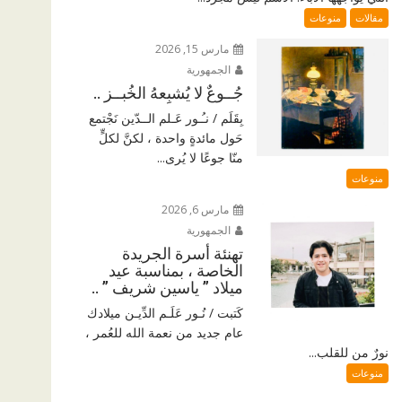
مقالات
منوعات
مارس 15, 2026
الجمهورية
جُــوعٌ لا يُشبِعهُ الخُبــز ..
بِقَلَم / نـُـور عَـلم الــدّين نَجْتمع
حَول مائدةٍ واحدة ، لكنَّ لكلٍّ
منّا جوعًا لا يُرى...
منوعات
مارس 6, 2026
الجمهورية
تهنئة أسرة الجريدة
الخاصة ، بمناسبة عيد
ميلاد ” ياسين شريف ” ..
كَتبت / نُـور عَلَـم الدِّيـن ميلادك
عام جديد من نعمة الله للعُمر ،
نورٌ من للقلب...
منوعات