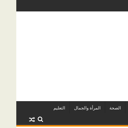
ن URE | أكبر المطورين العقاريين وأبرز المشروعات
دينا أبو ضيف تتألق في مهرجا
الصحة
المرأة والجمال
التعليم