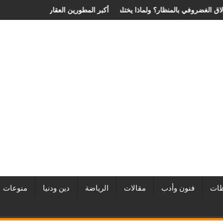
حدد سعر عملية الانزلاق الغضروفي بالمنظار؟ ولماذا يختلف من مريض لآخر؟
أفضل شركات التطوير العقاري في مصر م
ات
فنون وأدب
مقالات
الرياضة
دين ودنيا
منوعات