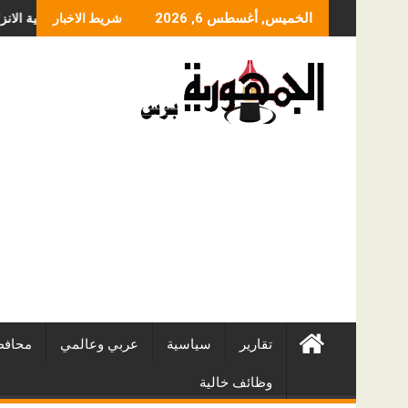
Skip
ستريت جنوب آسيا والشرق الأوسط تُطلق تعاون دن آند برادستريت مع Anthropic في الأسواق المحلية، لتحويل الامتثال المعتمد على الذكاء الاصطناعي عبر Claude
ما الذي ي
الخميس, أغسطس 6, 2026
شريط الاخبار
to
content
تقارير
سياسية
عربي وعالمي
محافظ
وظائف خالية