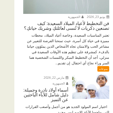
يونيو 23, 2026
الجمهورية
فن التخطيط لأعياد الميلاد السعيدة: كيف
تصنعين ذكريات لا تُنسى لعائلتكِ وشريك حياتكِ؟
تعتبر المناسبات السعيدة، وخاصة أعياد الميلاد، محطات
مميزة في حياة كل أسرة، حيث تمنحنا الفرصة للتعبير عن
مشاعر الحب والامتنان تجاه الأشخاص الذين يملؤون حياتنا
بالدفء. كمشرفة على تنظيم هذه الأوقات السعيدة في
منزلي، أجد أن التخطيط المبكر واللمسات الشخصية هما
السر وراء نجاح أي احتفال. إن تقديم...
منوعات
مارس 22, 2026
الجمهورية
أسماء أولاد نادرة وجميلة:
دليل شامل للآباء الباحثين
عن التميز
اختيار اسم المولود الجديد هو من أجمل وأصعب القرارات
التي يواجهها الآباء. الاسم ليس مجرد...