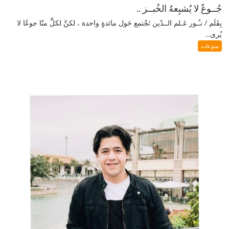
جُــوعٌ لا يُشبِعهُ الخُبــز ..
بِقَلَم / نـُـور عَـلم الــدّين نَجْتمع حَول مائدةٍ واحدة ، لكنَّ لكلٍّ منّا جوعًا لا
يُرى...
منوعات