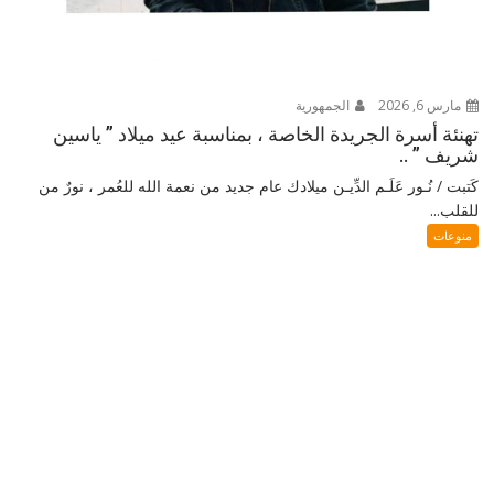
مارس 6, 2026
الجمهورية
تهنئة أسرة الجريدة الخاصة ، بمناسبة عيد ميلاد ” ياسين
شريف ” ..
كَتبت / نُـور عَلَـم الدِّيـن ميلادك عام جديد من نعمة الله للعُمر ، نورٌ من
للقلب...
منوعات