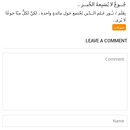
جُــوعٌ لا يُشبِعهُ الخُبــز ..
بِقَلَم / نـُـور عَـلم الــدّين نَجْتمع حَول مائدةٍ واحدة ، لكنَّ لكلٍّ منّا جوعًا
لا يُرى...
منوعات
LEAVE A COMMENT