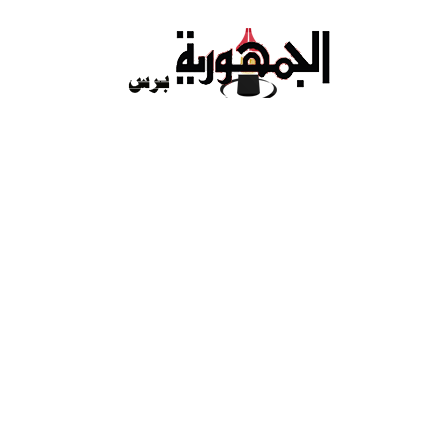
Ski
t
conten