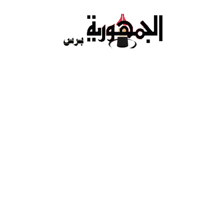
Ski
t
conten