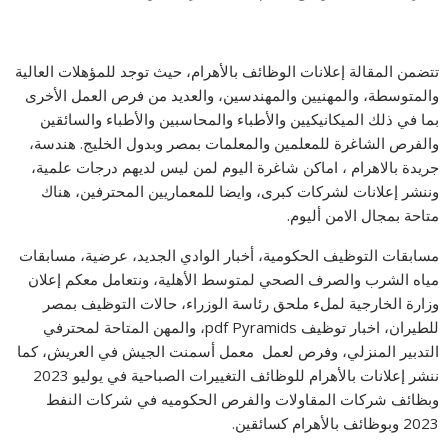
تتضمن المقالة إعلانات الوظائف بالأهرام، حيث توجد للمؤهلات العالية
والمتوسطة، والمهنيين والمهندسين، والعديد من فرص العمل الأخرى
بما في ذلك الميكانيكيين والأطباء والمحاسبين والأطباء والسائقين
والفرص الشاغرة للمعلمين والمعلمات بمصر وبدول الخليج. هندسة،
جريدة بالاهرام ، اماكن شاغرة اليوم لمن ليس لديهم درجات علمية،
وننشر إعلانات لشركات كبرى، وايضا للمعماريين المحترفين، هناك
متاحة بمجال الامن أليوم.
مسابقات التوظيف الحكومية، أخبار الوادي الجديد، عرضية، مسابقات
مياه الشرب والصرف الصحي لمتوسط ​​الأهلية، ونتعامل معكم إعلان
وزارة الخارجية لملء ملحق رئاسة الوزراء، حالات التوظيف بمصر
للطيران، اخبار توظيف pdf Pyramids، والمهن المتاحة لمحترفي
التدبير المنزلي، وفرص لعمل معمل أسمنت الجيش في العريش، كما
ننشر إعلانات بالأهرام للوظائف التغييرات الصباحية في يوليو 2023
وبظائف شركات المقاولات والفرص الحكوميه في شركات النفط
2023 وبوظائف بالأهرام كسائقين.