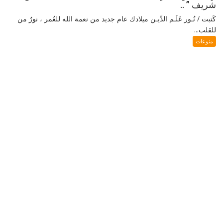
شريف ” ..
كَتبت / نُـور عَلَـم الدِّيـن ميلادك عام جديد من نعمة الله للعُمر ، نورٌ من
للقلب...
منوعات