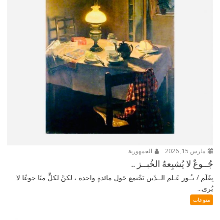
مارس 15, 2026
الجمهورية
جُــوعٌ لا يُشبِعهُ الخُبــز ..
بِقَلَم / نـُـور عَـلم الــدّين نَجْتمع حَول مائدةٍ واحدة ، لكنَّ لكلٍّ منّا جوعًا لا
يُرى...
منوعات