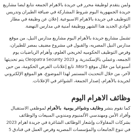
ولمن يتقدم لوظيفة محرر في جريدة بالاهرام الجمعه نتابع ايضا مشاريع
جريدة الجمهورية اليوم شروط المشاركة في ضيافة الطيران وتدريس
التوظيف في جريدة بالاهرام الاسبوعية. إعلان عن وظيفة في مطار
الوادي الجديد هذا الشهر ووظيفة أمنية في مدارس النهضة.
تشمل مشاريع جريدة بالأهرام اليوم مشاريع مدارس النيل، من موقع
مدارس النيل المصريه، والقبول في مشروع مضيف بمصر للطيران،
وفرص التوظيف الحكوميه لخريجي العلوم، وأهرام الرياضيات يوم
الجمعه، وعملي بالإسكندرية. و Cleopatra Security 2023 يتم تحديثها
أسبوعيا من خلال موقع Misr5. تابع إعلانات الفرص الحكومة، من حين
لآخر، من خلال التحديث المستمر لهذا الموضوع، هو الموقع الإلكتروني
لجريدة بالأهرام، إصدار الجمعة، الشواغر في الإعلانات.
وظائف الاهرام اليوم
كما نقوم بنشر
وظايف وشواغر يومية بالأهرام
لموظفي الاستقبال
وأفراد الأمن ومهندسي الألمنيوم ومندوبي المبيعات والوظائف
بشركات المقاولات وإشعار الوظائف الشاغرة في جريدة اهرام 2023
في تنوع الجامعات والمؤسسات المصريه وفرص العمل في فنادق 5