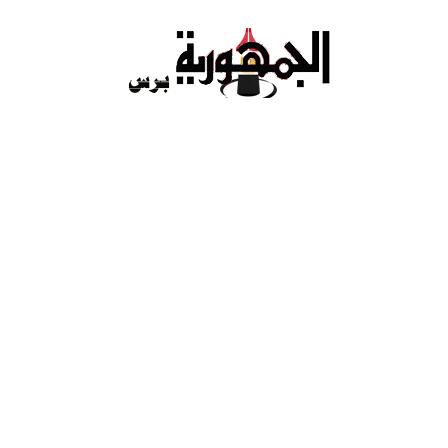
Ski
t
conten