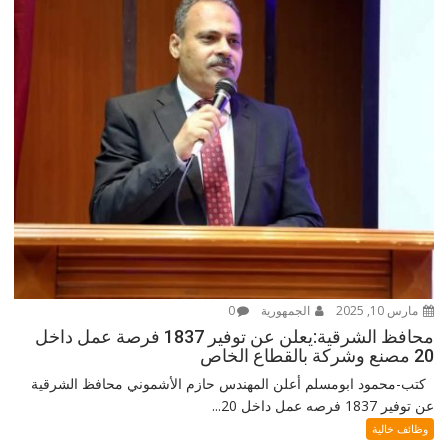
مارس 10, 2025
الجمهورية
0
محافظ الشرقية:يعلن عن توفير 1837 فرصة عمل داخل
20 مصنع وشركة بالقطاع الخاص
كتب-محمود ابومسلم أعلن المهندس حازم الأشموني محافظ الشرقية
عن توفير 1837 فرصه عمل داخل 20...
وظائف خالية