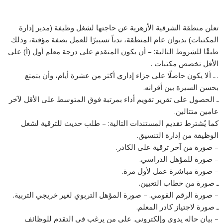
تعلن منطقة الشرقية الأزهرية عن حاجتها لشغل وظيفة (مدير إدارة
المكتبات) بديوان عام المنطقة، ندباً تسييرًا للعمل بصفة مؤقتة، وذلك
طبقًا للشروط التالية: – أن يكون المتقدم على درجة معلم أول (أ) على
الأقل تخصص مكتبات .
. ـ ألا يكون حاصلًا على جزاء إداري أكثر من عشرة أيام، وأن يتمتع
بحسن السيرة بين أقرانه.
ـ الحصول على تقرير تقويم أداء بمرتبة فوق المتوسط على الأقل لآخر
عامين متتالين.
كما يُشترط تقديم المستندات التالية: – طلب حديث للترقية لشغل
الوظيفة من إدارة التنسيق.
– صورة من آخر ترقية على الكادر.
– صورة للمؤهل الدراسي.
– صورة مباشرة عمل لأول مرة.
ـ صورة من خطاب التعيين.
– صورة الرقم القومي. – صورة المؤهل التربوي لغير خريجي التربية.
ـ صورة لاجتياز كادر المعلم.
– بيان حاله يدوي وإلكتروني. على من يرغب في التقدم للوظائف