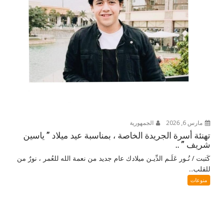
مارس 6, 2026
الجمهورية
تهنئة أسرة الجريدة الخاصة ، بمناسبة عيد ميلاد ” ياسين
شريف ” ..
كَتبت / نُـور عَلَـم الدِّيـن ميلادك عام جديد من نعمة الله للعُمر ، نورٌ من
للقلب...
منوعات