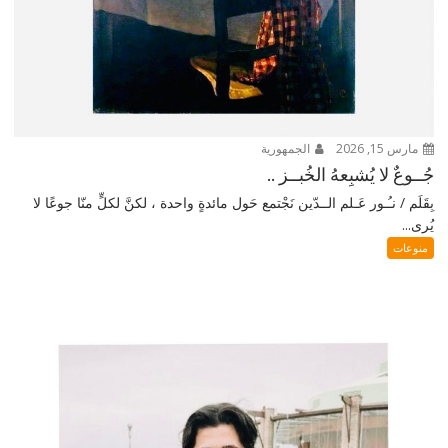
مارس 15, 2026
الجمهورية
جُــوعٌ لا يُشبِعهُ الخُبــز ..
بِقَلَم / نـُـور عَـلم الــدّين نَجْتمع حَول مائدةٍ واحدة ، لكنَّ لكلٍّ منّا جوعًا لا
يُرى...
منوعات