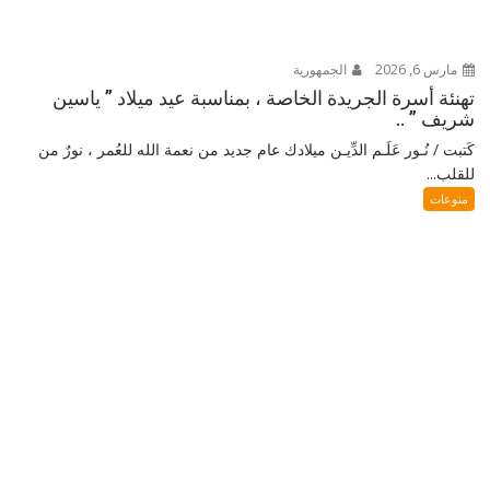
مارس 6, 2026
الجمهورية
تهنئة أسرة الجريدة الخاصة ، بمناسبة عيد ميلاد ” ياسين
شريف ” ..
كَتبت / نُـور عَلَـم الدِّيـن ميلادك عام جديد من نعمة الله للعُمر ، نورٌ من
للقلب...
منوعات