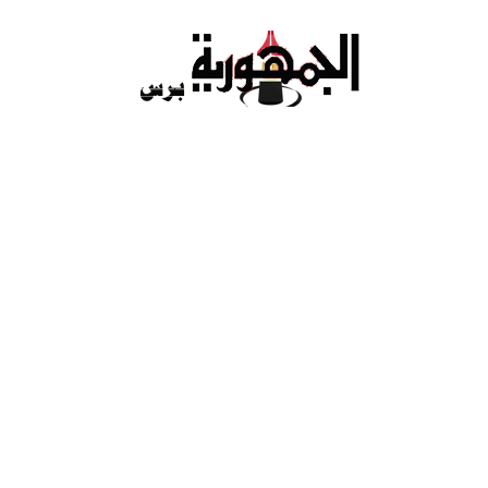
Ski
t
conten