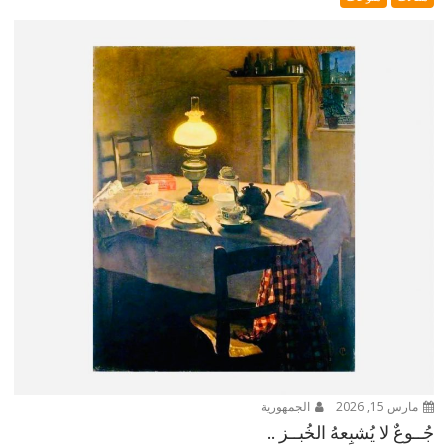
مارس 15, 2026
الجمهورية
جُــوعٌ لا يُشبِعهُ الخُبــز ..