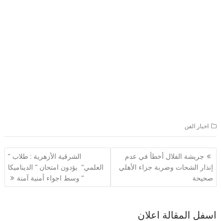
اخبار الفن
تصفّح
جريشة الفلال أخطأ في عدم
الشرقية الأزهرية : طلاب ”
المقالات
إنذار الشحات وضربة جزاء الأهلي
العلمي” يؤدون امتحان ” الديناميكا
صحيحة
” وسط اجواء أمنية آمنة
اسفل المقالة اعلان