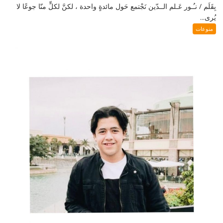
بِقَلَم / نـُـور عَـلم الــدّين نَجْتمع حَول مائدةٍ واحدة ، لكنَّ لكلٍّ منّا جوعًا لا
يُرى...
منوعات