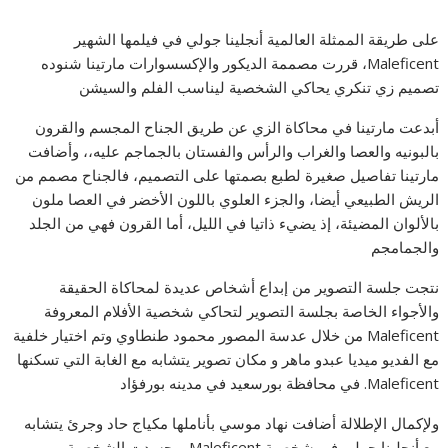
على طريقة الممثلة العالمية أنجلينا جولي في فيلمها الشهير
Maleficent، قررت مصممة الديكور والإكسسوارات مارتينا شنوده
تصميم زي تنكري يحاكي الشخصية ليناسب الفلم والسيشن
أبدعت مارتينا في محاكاة الزي عن طريق الجناح المجسم والقرون
بالبونيه والعصا والغراب والرأس والفستان بالجماجم عليه،، وأضافت
مارتينا تفاصيل صغيرة لطبع بصمتها على التصميم، فالجناح مصمم من
الريش الطبيعي أيضا، والجزء العلوي باللون الأخضر في العصا ملون
بالألوان المضيئة، إذ يضيء ذاتيا في الليل، أما القرون فهي من الجلد
والجمامجم
نتجت جلسة التصوير من إبداع أشخاص عديدة لمحاكاة الحقيقة
والأجواء الخاصة بجلسة التصوير لتحاكي شخصية الأفلام المعروفة
Maleficent من خلال عدسة المصور محمود طنطاوي وتم اختيار خلفية
مع الفديو ميديا عبدو ماهر و مكان تصوير يتشابه مع الغابة التي تسكنها
Maleficent. في محافظة بورسعيد في مدينه بورفؤاد
ولإكمال الإطلالة أضافت نهاد موسي بأناملها مكياج حاد وجرئ يتشابه
مع أنجلينا جولي في شخصية Maleficent، وجسدت الشخصية