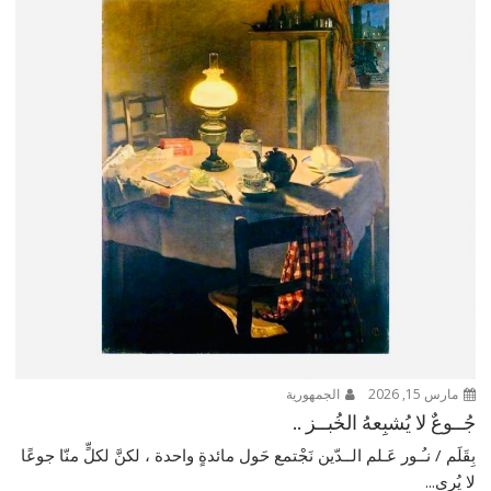
مارس 15, 2026
الجمهورية
جُــوعٌ لا يُشبِعهُ الخُبــز ..
بِقَلَم / نـُـور عَـلم الــدّين نَجْتمع حَول مائدةٍ واحدة ، لكنَّ لكلٍّ منّا جوعًا
لا يُرى...