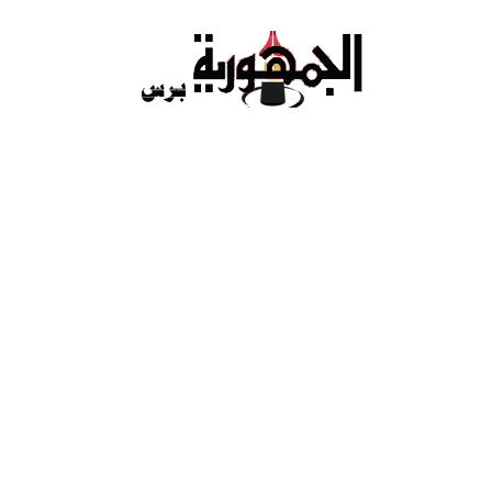
Ski
t
conten