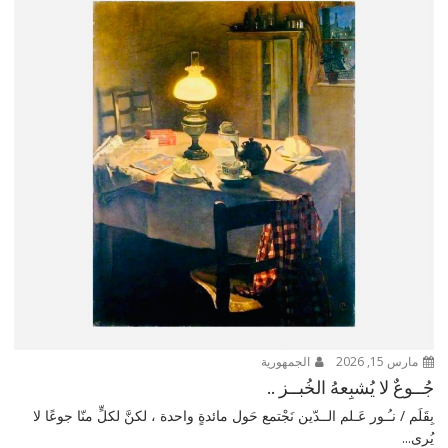
مارس 15, 2026
الجمهورية
جُــوعٌ لا يُشبِعهُ الخُبــز ..
بِقَلَم / نـُـور عَـلم الــدّين نَجْتمع حَول مائدةٍ واحدة ، لكنَّ لكلٍّ منّا جوعًا لا
يُرى...