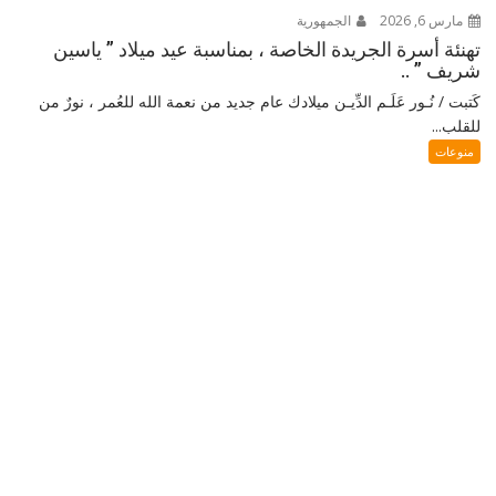
مارس 6, 2026
الجمهورية
تهنئة أسرة الجريدة الخاصة ، بمناسبة عيد ميلاد ” ياسين
شريف ” ..
كَتبت / نُـور عَلَـم الدِّيـن ميلادك عام جديد من نعمة الله للعُمر ، نورٌ من
للقلب...
منوعات