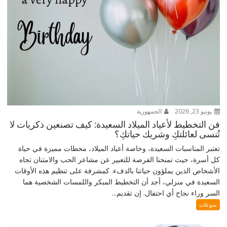
يونيو 23, 2026
الجمهورية
فن التخطيط لأعياد الميلاد السعيدة: كيف تصنعين ذكريات لا
تُنسى لعائلتكِ وشريك حياتكِ؟
تعتبر المناسبات السعيدة، وخاصة أعياد الميلاد، محطات مميزة في حياة
كل أسرة، حيث تمنحنا الفرصة للتعبير عن مشاعر الحب والامتنان تجاه
الأشخاص الذين يملؤون حياتنا بالدفء. كمشرفة على تنظيم هذه الأوقات
السعيدة في منزلي، أجد أن التخطيط المبكر واللمسات الشخصية هما
السر وراء نجاح أي احتفال. إن تقديم...
منوعات