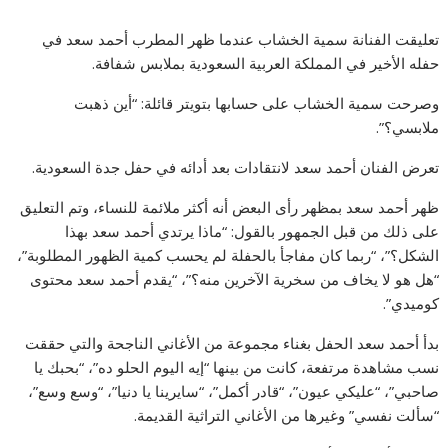
تعليقت الفنانة سمية الخشاب عندما ظهر المطرب أحمد سعد في
حفله الأخير في المملكة العربية السعودية بملابس شفافة.
وصرحت سمية الخشاب على حسابها بتويتر قائلة: “أين ذهبت
ملابسي؟”.
تعرض الفنان أحمد سعد لانتقادات بعد أدائه في حفل جدة السعودية.
ظهر أحمد سعد بمظهر رأى البعض أنه أكثر ملائمة للنساء، وتم التعليق
على ذلك من قبل الجمهور بالقول: “ماذا يرتدي أحمد سعد بهذا
الشكل؟”، “ربما كان مفاجأ بالحفلة لم يحسب كمية الظهور المطلوبة”،
“هل هو لا يخاف من سخرية الآخرين منه؟”، “يقدم أحمد سعد محتوى
كوميدي”.
بدأ أحمد سعد الحفل بغناء مجموعة من الأغاني الناجحة والتي حققت
نسب مشاهدة مرتفعة، كانت من بينها “إيه اليوم الحلو ده”، “بحبك يا
صاحبي”، “عليكي عيون”، “قادر أكمل”، “سايرينا يا دنيا”، “وسع وسع”،
“سألت نفسي” وغيرها من الأغاني التراثية القديمة.