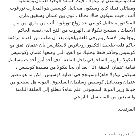
شاه وسيفشلان آيا نيكولا ، حيث المنقذ الوحيد لعثمان ومقاتليه
ومقاتلي قبيلة كاي وسيكون ميخائيل كوسيس هو المحارب تورغوت
ألب ، حيث سيكون هناك تحالف قوي بين عثمان وشقيق ماري
الميكفور ميخائيل كوسي بعد زواج تورغوت ألب من ماري. من بين
الأحداث ، سينجح نيكولا في الهروب من الفخ الذي نصبه الحاكم
روجاتوس لاسكاريس في قلعة بيلجيك بعد أن طلب من الفتاة مرافقة
حاكم قلعة بيلجيك التكفور روجاتوس لاسكاريس بأن عثمان اتفق مع
كوسيس وحاكم قلعة بيجليك مع الفخ. التي وضعها عثمان وكوسيس
لنيكولا والوزير السلجوقي داخل القلعة. أدف أحد أبرز أحداث مسلسل
قيامة عثمان الحلقة 121 بعد أن نجا نيكولا من مصيدة كوسيس ،
سيكون نيكولا جاهزًا وسينجح في إصابة كوسيس ، لكن ما هو مصير
عثمان وميخائيل كوسيس وسلطان السلجوق. الدولة هل سينجو من
خيانة وزير الدولة السلجوقي علم شاه؟ نتطلع إلى الحلقة الثامنة
والسبعين من المسلسل التاريخي.
المرتقب.
افلام ومسلسلات