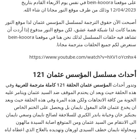
على موقعنا bein-kooora في نفس يوم الاربعاء القادم بتاريخ
12/04/2023 وذلك من طرف موقع النور مجانا ان شاء الله.
أصبحت الآن حقوق الترجمة لمسلسل المؤسس عثمان لذا موقع النور
بعدما كانت لذا شبكة قصة عشق، لكن موقع النور مدفوع إذا أردت أن
تشاهد فيه حلقات المسلسل لذلك نحن هنا في موقعنا bein-kooora
سنعرض لكم جميع الحلقات مترجمة مجانا.
https://www.youtube.com/watch?v=hXV1oYcnhx4
أحداث مسلسل المؤسس عثمان 121
وتدور أحداث
المؤسس عثمان الحلقة 121 كاملة مترجمة للعربية
وفي
هذه الحلقة حيث وبعد ان يحتدم الموقف ضد السيد عثمان ويتامر عليه
الخونة من كافة الاتجاهات ولكن هذه المرة وفي هذه الحلقة حيث وبعد
ان يخدع عثمان قائد المغول نايمان بل ويحصل على الختم الخاص
بجنكيز خان وخيانة باندر الكبري للسلاجقة لصالح نايمان وسعي نايمان
الى الانتقام من السيد عثمان ومن المتوقع اصابة السيدة مالهون
ومحاولة نايمان خطف السيدى اورهان وتهديده بالعلاج الذي اعطاه اياه
.