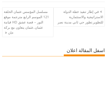
تصفّح
في إطار تنفيذ خطة الدولة
مسلسل المؤسس عثمان الحلقة
المقالات
الاستراتيجية والاستثمارية
121 الموسم الرابع مترجمة موقع
للتطوير.تطور حي ثاني مدينة نصر
النور – قصة عشق HD قيامة
عثمان..عثمان يتعاون مع بركة
خان
اسفل المقالة اعلان