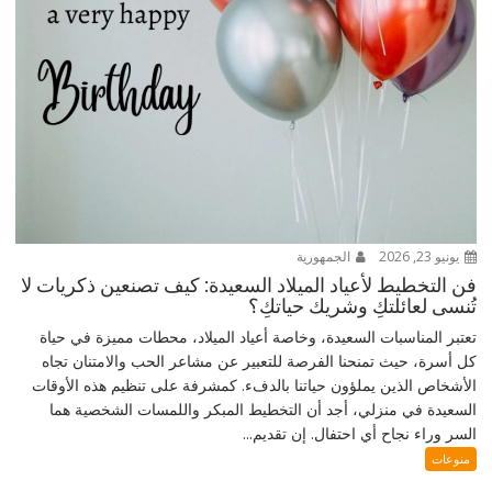
يونيو 23, 2026
الجمهورية
فن التخطيط لأعياد الميلاد السعيدة: كيف تصنعين ذكريات لا
تُنسى لعائلتكِ وشريك حياتكِ؟
تعتبر المناسبات السعيدة، وخاصة أعياد الميلاد، محطات مميزة في حياة
كل أسرة، حيث تمنحنا الفرصة للتعبير عن مشاعر الحب والامتنان تجاه
الأشخاص الذين يملؤون حياتنا بالدفء. كمشرفة على تنظيم هذه الأوقات
السعيدة في منزلي، أجد أن التخطيط المبكر واللمسات الشخصية هما
السر وراء نجاح أي احتفال. إن تقديم...
منوعات