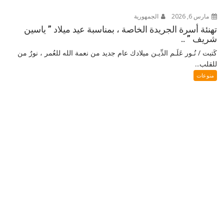
مارس 6, 2026
الجمهورية
تهنئة أسرة الجريدة الخاصة ، بمناسبة عيد ميلاد ” ياسين
شريف ” ..
كَتبت / نُـور عَلَـم الدِّيـن ميلادك عام جديد من نعمة الله للعُمر ، نورٌ من
للقلب...
منوعات