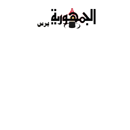
Ski
t
conten