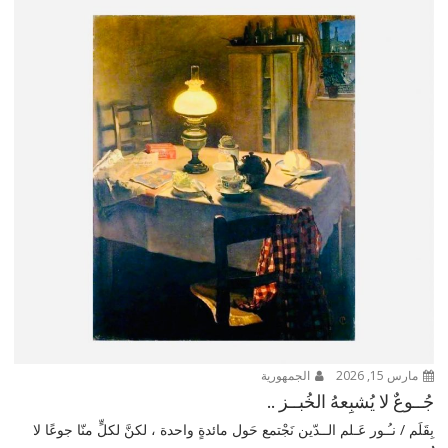
مارس 15, 2026
الجمهورية
جُــوعٌ لا يُشبِعهُ الخُبــز ..
بِقَلَم / نـُـور عَـلم الــدّين نَجْتمع حَول مائدةٍ واحدة ، لكنَّ لكلٍّ منّا جوعًا لا