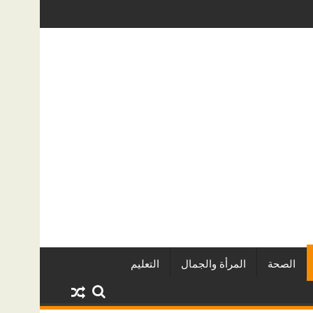
ين وأبرز المشروعات
دينا أبو ضيف تتألق في مهرجان الصخرة الدول
الصحة
المرأة والجمال
التعليم