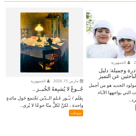
الجمهورية
ادرة وجميلة: دليل
لباحثين عن التميز
مارس 15, 2026
الجمهورية
ولود الجديد هو من أجمل
جُــوعٌ لا يُشبِعهُ الخُبــز ..
التي يواجهها الآباء.
بِقَلَم / نـُـور عَـلم الــدّين نَجْتمع حَول مائدةٍ
...
واحدة ، لكنَّ لكلٍّ منّا جوعًا لا يُرى...
منوعات