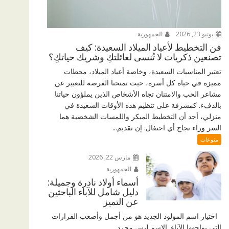
يونيو 23, 2026
الجمهورية
فن التخطيط لأعياد الميلاد السعيدة: كيف
تصنعين ذكريات لا تُنسى لعائلتكِ وشريك حياتكِ؟
تعتبر المناسبات السعيدة، وخاصة أعياد الميلاد، محطات
مميزة في حياة كل أسرة، حيث تمنحنا الفرصة للتعبير عن
مشاعر الحب والامتنان تجاه الأشخاص الذين يملؤون حياتنا
بالدفء. كمشرفة على تنظيم هذه الأوقات السعيدة في
منزلي، أجد أن التخطيط المبكر واللمسات الشخصية هما
السر وراء نجاح أي احتفال. إن تقديم...
منوعات
مارس 22, 2026
الجمهورية
أسماء أولاد نادرة وجميلة:
دليل شامل للآباء الباحثين
عن التميز
اختيار اسم المولود الجديد هو من أجمل وأصعب القرارات
التي يواجهها الآباء. الاسم ليس مجرد...