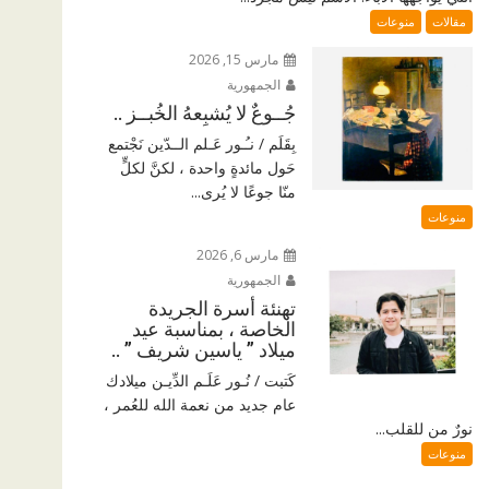
مقالات
منوعات
مارس 15, 2026
الجمهورية
جُــوعٌ لا يُشبِعهُ الخُبــز ..
بِقَلَم / نـُـور عَـلم الــدّين نَجْتمع
حَول مائدةٍ واحدة ، لكنَّ لكلٍّ
منّا جوعًا لا يُرى...
منوعات
مارس 6, 2026
الجمهورية
تهنئة أسرة الجريدة
الخاصة ، بمناسبة عيد
ميلاد ” ياسين شريف ” ..
كَتبت / نُـور عَلَـم الدِّيـن ميلادك
عام جديد من نعمة الله للعُمر ،
نورٌ من للقلب...
منوعات