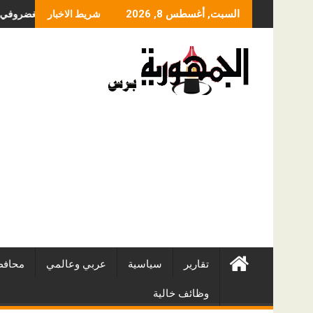
Skip
ما الذي يحدد سعر عملية
السبت, أغسطس 8, 2026
شريط الاخبار
to
content
تقارير
سياسية
عربي وعالمي
محافظ
وظائف خالية