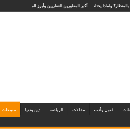
 الانزلاق الغضروفي بالمنظار؟ ولماذا يختلف من مريض لآخر؟
أفضل شركات التطوير العقاري في مصر من URE | أكبر المطورين العقاري
ات
فنون وأدب
مقالات
الرياضة
دين ودنيا
منوعات