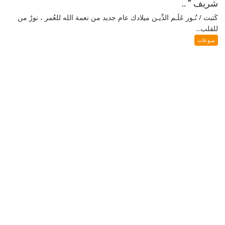
شريف ” ..
كَتبت / نُـور عَلَـم الدِّيـن ميلادك عام جديد من نعمة الله للعُمر ، نورٌ من
للقلب...
منوعات