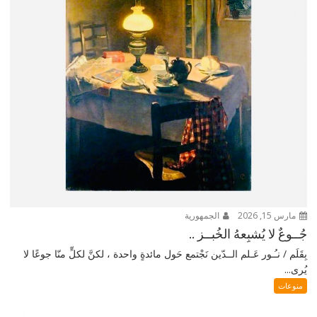
مارس 15, 2026
الجمهورية
جُــوعٌ لا يُشبِعهُ الخُبــز ..
بِقَلَم / نـُـور عَـلم الــدّين نَجْتمع حَول مائدةٍ واحدة ، لكنَّ لكلٍّ منّا جوعًا لا
يُرى...
منوعات