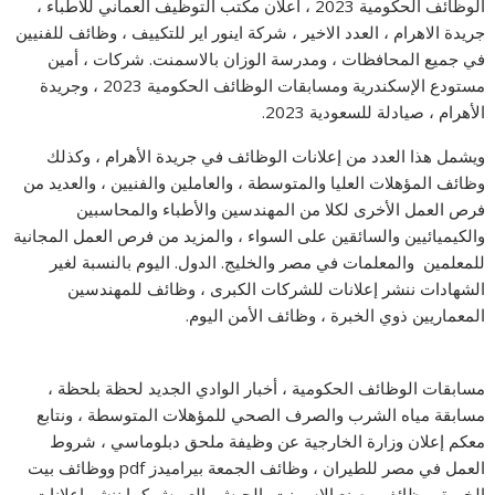
الوظائف الحكومية 2023 ، اعلان مكتب التوظيف العماني للاطباء ،
جريدة الاهرام ، العدد الاخير ، شركة اينور اير للتكييف ، وظائف للفنيين
في جميع المحافظات ، ومدرسة الوزان بالاسمنت. شركات ، أمين
مستودع الإسكندرية ومسابقات الوظائف الحكومية 2023 ، وجريدة
الأهرام ، صيادلة للسعودية 2023.
ويشمل هذا العدد من إعلانات الوظائف في جريدة الأهرام ، وكذلك
وظائف المؤهلات العليا والمتوسطة ، والعاملين والفنيين ، والعديد من
فرص العمل الأخرى لكلا من المهندسين والأطباء والمحاسبين
والكيميائيين والسائقين على السواء ، والمزيد من فرص العمل المجانية
للمعلمين والمعلمات في مصر والخليج. الدول. اليوم بالنسبة لغير
الشهادات ننشر إعلانات للشركات الكبرى ، وظائف للمهندسين
المعماريين ذوي الخبرة ، وظائف الأمن اليوم.
مسابقات الوظائف الحكومية ، أخبار الوادي الجديد لحظة بلحظة ،
مسابقة مياه الشرب والصرف الصحي للمؤهلات المتوسطة ، ونتابع
معكم إعلان وزارة الخارجية عن وظيفة ملحق دبلوماسي ، شروط
العمل في مصر للطيران ، وظائف الجمعة بيراميدز pdf ووظائف بيت
الخبرة ووظائف مصنع الاسمنت بالجيش بالعريش كما ننشر اعلانات