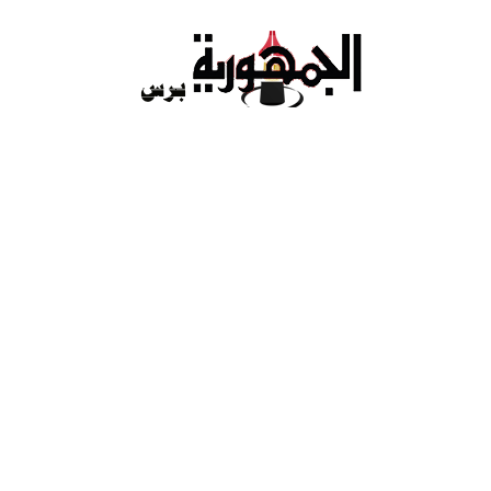
Ski
t
conten