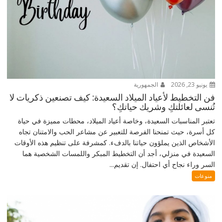
يونيو 23, 2026
الجمهورية
فن التخطيط لأعياد الميلاد السعيدة: كيف تصنعين ذكريات لا
تُنسى لعائلتكِ وشريك حياتكِ؟
تعتبر المناسبات السعيدة، وخاصة أعياد الميلاد، محطات مميزة في حياة
كل أسرة، حيث تمنحنا الفرصة للتعبير عن مشاعر الحب والامتنان تجاه
الأشخاص الذين يملؤون حياتنا بالدفء. كمشرفة على تنظيم هذه الأوقات
السعيدة في منزلي، أجد أن التخطيط المبكر واللمسات الشخصية هما
السر وراء نجاح أي احتفال. إن تقديم...
منوعات