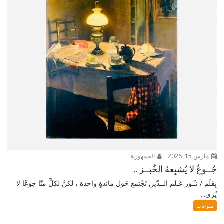
مارس 15, 2026
الجمهورية
جُــوعٌ لا يُشبِعهُ الخُبــز ..
بِقَلَم / نـُـور عَـلم الــدّين نَجْتمع حَول مائدةٍ واحدة ، لكنَّ لكلٍّ منّا جوعًا لا
يُرى...
منوعات