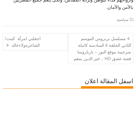
بالأمن والأمان.
سياسية
تصفّح
مسلسل بربروس الموسم
اجعلني امرأة كتبت/
المقالات
الثاني الحلقة 6 السادسة كاملة
الشاعرةولاءخالد
مترجمة موقع النور – باﺭﺑﺎﺭﻭﺳﺎ
قصة عشق HD .. خير الدين ينتقم
اسفل المقالة اعلان