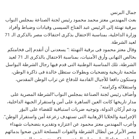
جمال البرنس
بعث المهندس معتز محمد محمود رئيس لجنة الصناعة بمجلس النواب
ببرقية تهنئة إلى الرئيس عبد الفتاح السيسى وقيادات وضباط وأفراد
وزارة الداخلية، بمناسبة الاحتفال بذكرى احتفالات مصر بالذكرى الـ 71
لعيد الشرطة.
وقال معتز محمود فى برقية التهنئة :” يسعدنى أن أتقدم إلى فخامتكم
بخالص التهانى وأرق الأمنيات، بمناسبة الاحتفال بالذكرى الـ 71 لعيد
الشرطة، تلك المناسبة الوطنية التى قدم فيها رجال الشرطة البواسل
ملحمة تاريخية وتضحيات وبطولات ستظل خالدة فى ذاكرة الوطن،
وستكون دافعا للأجيال القادمة للدفاع عن تراب الوطن المقدس،
واستقلاله وكرامته”.
وأضاف رئيس لجنة الصناعة بمجلس النواب”الشرطة المصرية على
مدار تاريخها كانت العين الساهرة على أمن واستقرار الجبهة الداخلية،
ودعم أركان الدولة، وتوجيه ضربات استباقية للقضاء على البؤر
الإجرامية والخلايا الإرهابية التى تستهدف زعزعة أمن واستقرار الوطن”.
وأعرب المهندس معتز محمود عن اعتزازه وتقديره بتضحيات شهداء
مصر الأبرار من أبطال الشرطة والقوات المسلحة الذين ضحوا بدمائهم
وأرواحهم فداء للوطن وترابه المقدس، ولكى ينعم جميع المصريين