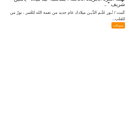
شريف ” ..
كَتبت / نُـور عَلَـم الدِّيـن ميلادك عام جديد من نعمة الله للعُمر ، نورٌ من
للقلب...
منوعات