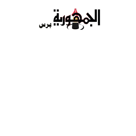
Ski
t
conten