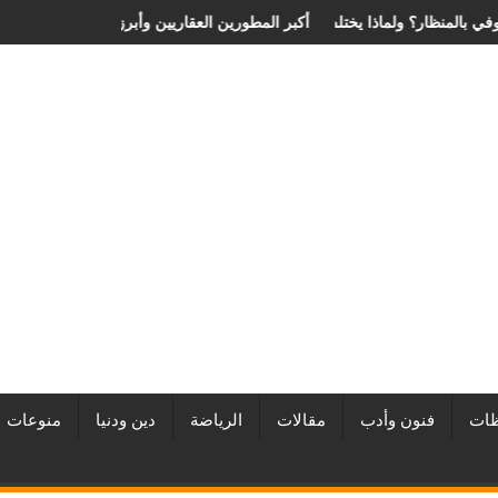
عر عملية الانزلاق الغضروفي بالمنظار؟ ولماذا يختلف من مريض لآخر؟
أفضل شركات التطوير العقاري في مصر من URE | أكب
ات
فنون وأدب
مقالات
الرياضة
دين ودنيا
منوعات