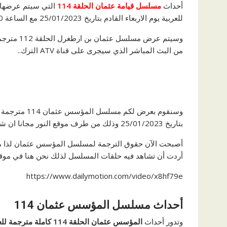
أحداث
مسلسل قيامة عثمان الحلقة 114
للعربية يوم الاربعاء القادم بتاريخ 25/01/2023 مع الساعة 20:00 بتوقيت انقرة.
من البث المباشر الذي سيجرى على قناة ATV الترك..
بتاريخ 25/01/2023 وذلك من طرف موقع النور مجانا ان شاء الله.
أصبحت الآن حقوق الترجمة لمسلسل المؤسس عثمان لذا موقع
أردت أن تشاهد فيه حلقات المسلسل لذلك نحن هنا في موقعنا bein-kooora سنعرض لكم جميع الحلقات مترجمة 
https://www.dailymotion.com/video/x8hf79e
أحداث مسلسل المؤسس عثمان 114
وتدور أحداث
المؤسس عثمان الحلقة 114 كاملة مترجمة للعربية