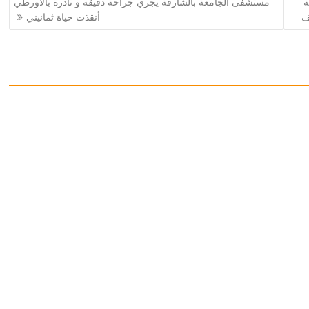
جمة
مستشفى الجامعة بالشارقة يجري جراحة دقيقة و نادرة بالأورطي
أنقذت حياة ثمانيني