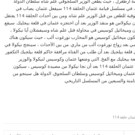
يامة أرطغرل ، حيث يطعن الوزير السلجوقي علم شاه سلطان الدولة
السلجوقية ويقتله من أجل السيطرة على الدولة السلجوقية ، في مسلسل قيامة عثمان الحلقة 114 سيفعل عثمان. يصاب في
ظهره على يد شقيقه جوندوز ويتعرض سلطان الدولة السلجوقية للطعن من قبل الوزير علم شاه. ومن بين أحداث الحلقة 114 يعتقل
 نيكولاس هو منقذ الوزير بعد أن احتجزه عثمان في قلعة بيجليك. سيقع
ن وميخائيل كوسيس في محاولة قتل علم شاه وسيفشلان آيا نيكولا ،
وسيكون ميخائيل كوسيس هو المحارب تورغوت ألب ، حيث سيكون هناك
 بعد زواج تورغوت ألب من ماري. من بين الأحداث ، سينجح نيكولا في
لعة بيلجيك بعد أن طلب من الفتاة مرافقة حاكم قلعة بيلجيك التكفور
بيجليك مع الفخ. التي وضعها عثمان وكوسيس لنيكولا والوزير
السلجوقي داخل القلعة. أدف أحد أبرز أحداث مسلسل قيامة عثمان الحلقة 114 بعد أن نجا نيكولا من مصيدة كوسيس ، سيكون
ر عثمان وميخائيل كوسيس وسلطان السلجوق. الدولة هل سينجو من
ثامنة والسبعين من المسلسل التاريخي.
 حلقة 114