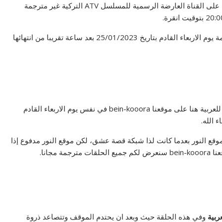
التي سيتم عرضها على القناة العارضة الرسمية للمسلسل ATV التركية غير مترجمة
وسيتم عرض مسلسل عثمان بن ارطغرل الحلقة 112 مترجمة يوم الاربعاء القادم بتاريخ 25/01/2023 بعد ساعة تقريبا من انتهائها
وسنقوم بعرض لكم مسلسل المؤسس عثمان 114 مترجمة للعربية هنا على موقعنا bein-kooora في نفس يوم الاربعاء القادم
 النور بعدما كانت لذا شبكة قصة عشق، لكن موقع النور مدفوع إذا
مجانا.
وفي هذه الحلقة حيث وبعد ان يحتدم الموقف وتتصاعد ذروة