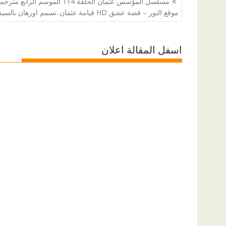
مسلسل المؤسس عثمان الحلقة 114 الموسم الرابع متر
المقالات
موقع النور – قصة عشق HD قيامة عثمان..تسمم اورهان بالسيف
اسفل المقالة اعلان