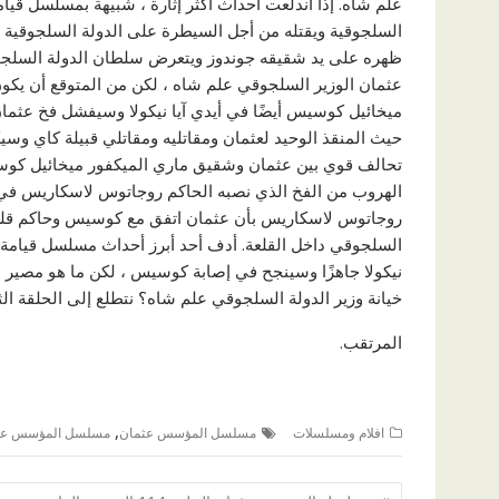
علم شاه. إذا اندلعت أحداث أكثر إثارة ، شبيهة بمسلسل ق
عثمان الوزير السلجوقي علم شاه ، لكن من المتوقع أن يكون
ميخائيل كوسيس أيضًا في أيدي آيا نيكولا وسيفشل فخ عثما
حيث المنقذ الوحيد لعثمان ومقاتليه ومقاتلي قبيلة كاي 
تحالف قوي بين عثمان وشقيق ماري الميكفور ميخائيل كوسي
الهروب من الفخ الذي نصبه الحاكم روجاتوس لاسكاريس في ق
روجاتوس لاسكاريس بأن عثمان اتفق مع كوسيس وحاكم قلعة 
نيكولا جاهزًا وسينجح في إصابة كوسيس ، لكن ما هو مصي
خيانة وزير الدولة السلجوقي علم شاه؟ نتطلع إلى الحلقة ال
المرتقب.
,
افلام ومسلسلات
مسلسل المؤسس عثمان
مسلسل المؤسس عثمان
تصفّح