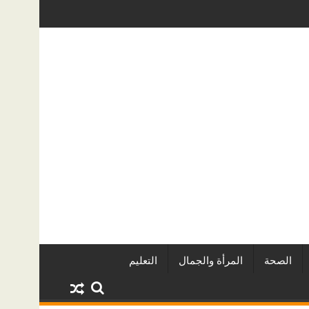
ر المطورين العقاريين وأبرز المشروعات
دينا أبو ضيف تتألق في مهرجان الص
الصحة
المرأة والجمال
التعليم