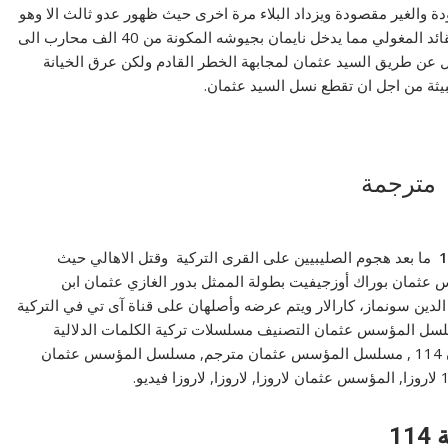
دة والغير مقصودة ويزداد البلاء مرة اخرى حيث ظهور عدو ثالث الا وهو
المغول وخاصة بعد قطع السيد عثمان رأس رسول نايمان القائد المغولي مما يدخل نايمان بجيوشه المكونة من 40 الف محارب الى
ئل عن طريق السيد عثمان لمجابهة الخطر القادم ولكن عرق الخيانة
ثة من اجل ان تقطع نسل السيد عثمان.
ما بعد هجوم الصليبيين على القرى التركية وقتل الاهالي حيث
مؤسس عثمان بوراك أوزجيفيت بطولة الممثل بدور الغازي عثمان ابن
دين سونماز، كارالار ويتم عرضه وأصلهان على قناة آى تي في التركية
املة موقع النور laroza عثمان المسلسل المؤسس عثمان التصنيف مسلسلات تركية الكلمات الدلالية
المؤسس عثمان 114 , المؤسس عثمان قصة عشق, عثمان 114 , مسلسل المؤسس عثمان مترجم, مسلسل المؤسس عثمان
1