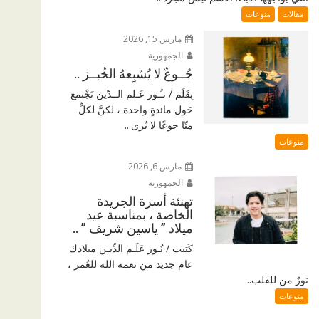
مقالات
منوعات
مارس 15, 2026
الجمهورية
جُــوعٌ لا يُشبِعهُ الخُبــز ..
بِقَلَم / نـُـور عَـلم الــدّين نَجْتمع
حَول مائدةٍ واحدة ، لكنَّ لكلٍّ
منّا جوعًا لا يُرى...
منوعات
مارس 6, 2026
الجمهورية
تهنئة أسرة الجريدة
الخاصة ، بمناسبة عيد
ميلاد ” ياسين شريف ” ..
كَتبت / نُـور عَلَـم الدِّيـن ميلادك
عام جديد من نعمة الله للعُمر ،
نورٌ من للقلب...
منوعات