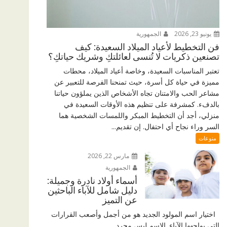
يونيو 23, 2026
الجمهورية
فن التخطيط لأعياد الميلاد السعيدة: كيف
تصنعين ذكريات لا تُنسى لعائلتكِ وشريك حياتكِ؟
تعتبر المناسبات السعيدة، وخاصة أعياد الميلاد، محطات
مميزة في حياة كل أسرة، حيث تمنحنا الفرصة للتعبير عن
مشاعر الحب والامتنان تجاه الأشخاص الذين يملؤون حياتنا
بالدفء. كمشرفة على تنظيم هذه الأوقات السعيدة في
منزلي، أجد أن التخطيط المبكر واللمسات الشخصية هما
السر وراء نجاح أي احتفال. إن تقديم...
منوعات
مارس 22, 2026
الجمهورية
أسماء أولاد نادرة وجميلة:
دليل شامل للآباء الباحثين
عن التميز
اختيار اسم المولود الجديد هو من أجمل وأصعب القرارات
التي يواجهها الآباء. الاسم ليس مجرد...