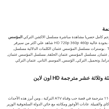
المؤسس
بطولة بوراك أوزجيفيت بجودة عالية HD 720p 360p 460p شاهد علي اكثر من سيرفر
يوتيوب ديلي موشن مسلسلات تركية مترجمة على فوستا TV . بوسترات مسلسل المؤسس عثمان الكلمات الدلالية مسلسل,
سس عثمان, مسلسل المؤسس عثمان الحلقة, مسلسل المؤسس عثمان,
ما, وتحميل, التركي, الؤسس, الموسم, الثاني, عثمان التركي
الحلقة 114 مترجمة في قصة حب وقناة ATV التركية ، ومن أبرز هذه الأحداث
والقبيلة. عادات الأوغوز ومكانته مع خائن الدولة السلجوقية الوزير