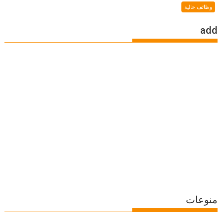
وظائف خالية
add
منوعات