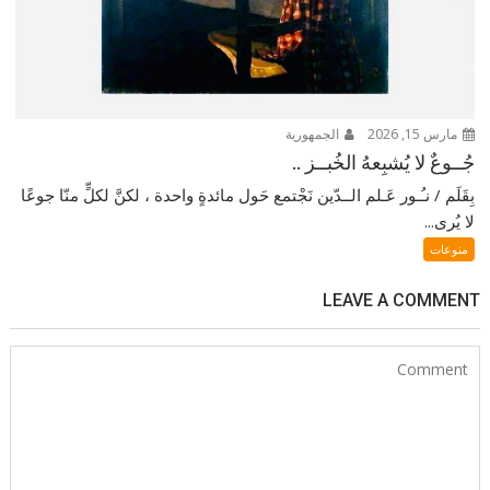
مارس 15, 2026
الجمهورية
جُــوعٌ لا يُشبِعهُ الخُبــز ..
بِقَلَم / نـُـور عَـلم الــدّين نَجْتمع حَول مائدةٍ واحدة ، لكنَّ لكلٍّ منّا جوعًا
لا يُرى...
منوعات
LEAVE A COMMENT