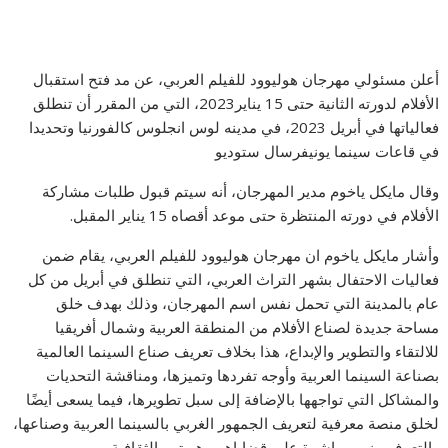
أعلن مسئولي مهرجان هوليوود للفيلم العربي، عن مد فتح استقبال
الأفلام لدورته الثانية حتى 15 يناير2023، التي من المقرر أن تنطلق
فعالياتها في أبريل 2023، في مدينه لوس انجلوس كالفورنيا وتحديدا
في قاعات سينما يونيفرسال ستوديو
وقال مايكل ياخوم مدير المهرجان، أنه سيتم قبول طلبات مشاركة
الأفلام في دورته المنتظرة حتى موعد أقصاه 15 يناير المقبل.
وأشار مايكل ياخوم ان مهرجان هوليوود للفيلم العربي، يقام ضمن
فعاليات الاحتفال بشهر التراث العربي، التي تنطلق في أبريل من كل
عام بالمدينة التي تحمل نفس اسم المهرجان، وذلك بهدف خلق
مساحة جديدة لصناع الأفلام من المنطقة العربية وشمال أفريقيا
للالتقاء والتطوير والإبداع، هذا بخلاف تعريف صناع السينما العالمية
بصناعة السينما العربية وأوجه تفردها وتميزها، ومناقشة التحديات
والمشاكل التي تواجهها بالإضافة إلى سبل تطويرها، فيما يسعى أيضًا
لخلق منصة معرفية لتعريف الجمهور الغربي بالسينما العربية وصناعها،
والتعرف منهم مباشرة على قضاياهم وهويتهم الثقافية.