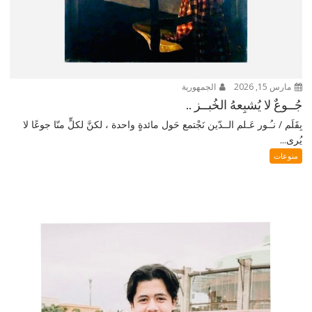
مارس 15, 2026
الجمهورية
جُــوعٌ لا يُشبِعهُ الخُبــز ..
بِقَلَم / نـُـور عَـلم الــدّين نَجْتمع حَول مائدةٍ واحدة ، لكنَّ لكلٍّ منّا جوعًا لا
يُرى...
منوعات