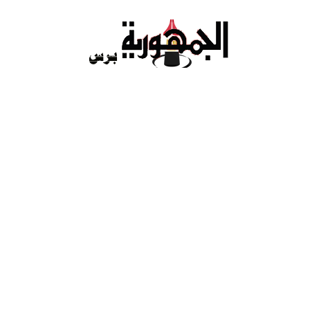
Ski
t
conten