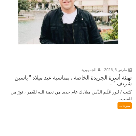
مارس 6, 2026
الجمهورية
تهنئة أسرة الجريدة الخاصة ، بمناسبة عيد ميلاد ” ياسين
شريف ” ..
كَتبت / نُـور عَلَـم الدِّيـن ميلادك عام جديد من نعمة الله للعُمر ، نورٌ من
للقلب...
منوعات