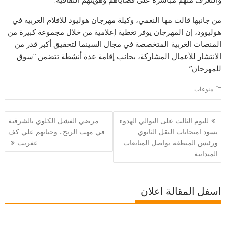
من جانبها قالت مها النعمي، وكيلة مهرجان هوليود للافلام العربيه في
هوليوود، إن المهرجان يوفر تغطية إعلامية من خلال مجموعة كبيرة من
المنصات الغربية المتخصصة في مجال السينما لتحقيق أكبر قدر من
الانتشار للأعمال المشاركة، بجانب إقامة عدة أنشطة تتضمن “سوق
للمهرجان”
منوعات
تصفّح
لليوم الثالث على التوالي الهدوء
مرضي الفشل الكلوي بالشرقية
المقالات
يسود امتحانات النقل الثانوي
في مهب الريح.. وحياتهم علي كف
ورئيس المنطقة يواصل المتابعات
عفريت
الميدانية
اسفل المقالة اعلان