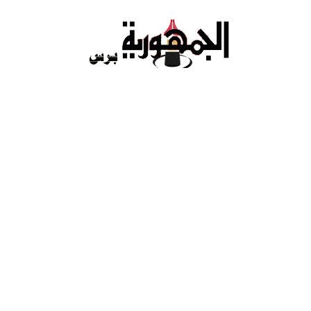
Ski
t
conten