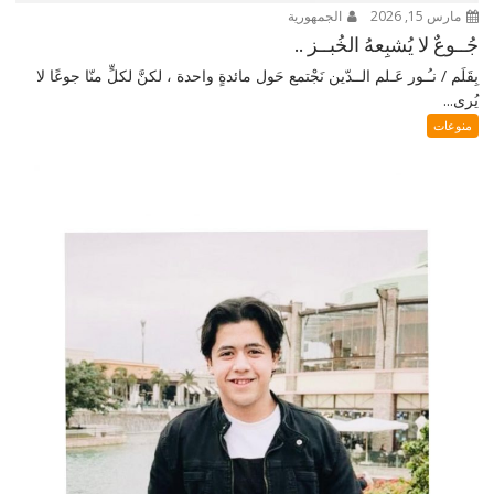
مارس 15, 2026
الجمهورية
جُــوعٌ لا يُشبِعهُ الخُبــز ..
بِقَلَم / نـُـور عَـلم الــدّين نَجْتمع حَول مائدةٍ واحدة ، لكنَّ لكلٍّ منّا جوعًا لا
يُرى...
منوعات