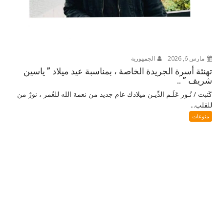
مارس 6, 2026
الجمهورية
تهنئة أسرة الجريدة الخاصة ، بمناسبة عيد ميلاد ” ياسين
شريف ” ..
كَتبت / نُـور عَلَـم الدِّيـن ميلادك عام جديد من نعمة الله للعُمر ، نورٌ من
للقلب...
منوعات