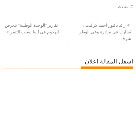
مقالات
تصفّح
رائد دكتور احمد كركيت ،
تقارير:”الوحدة الوطنية” تتعرض
المقالات
يُشارك في مبادرة وعي الوطن
للهجوم في ليبيا بسبب التنمر
شرف
اسفل المقالة اعلان