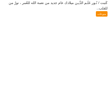
كَتبت / نُـور عَلَـم الدِّيـن ميلادك عام جديد من نعمة الله للعُمر ، نورٌ من
للقلب...
منوعات