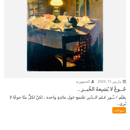
مارس 15, 2026
الجمهورية
جُــوعٌ لا يُشبِعهُ الخُبــز ..
بِقَلَم / نـُـور عَـلم الــدّين نَجْتمع حَول مائدةٍ واحدة ، لكنَّ لكلٍّ منّا جوعًا لا
يُرى...
منوعات