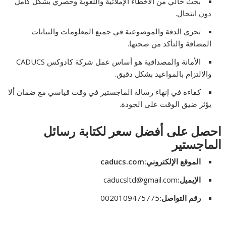
بحث خالي من الأخطاء الإملائية واللغوية وحصري بشكل كامل
دون انتحال.
تحري الدقة والموضوعية في جميع المعلومات والبيانات
المضافة والتأكد من صحتها.
الأمانة والمصداقية هو أساس عمل شركة كادوكس CADUCS
والالتزام بالمواعيد بشكل دقيق.
كفاءة في إنهاء رسالة الماجستير في وقت قياسي مع ضمان ألا
يؤثر ضيق الوقت على الجودة.
احصل على أفضل سعر لكتابة رسائل
الماجستير
الموقع الإلكتروني:caducs.com
الإيميل:
caducsltd@gmail.com
رقم التواصل:
0020109475775