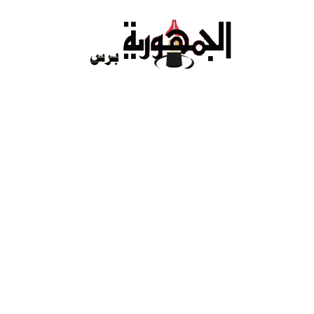
Ski
t
conten