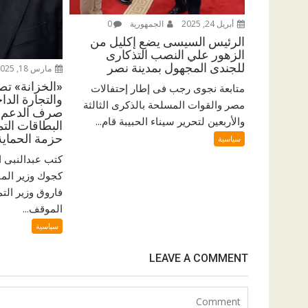
أبريل 24, 2025
الجمهورية
0
الرئيس السيسى يضع إكليل من
الزهور علي النصب التذكارى
للجندى المجهول بمدينة نصر
مارس 18, 2025
«الخزانة» تص
متابعة نجوى رجب فى إطار إحتفالات
مصر والقوات المسلحة بالذكرى الثالثة
صرف الدعم ا
والأربعين لتحرير سيناء الحبيبة قام...
البطاقات التم
حزمة الحماية 
سياسية
كتب عبدالنبى 
كجوك وزير الما
فاروق وزير التم
الموقف...
سياسية
LEAVE A COMMENT