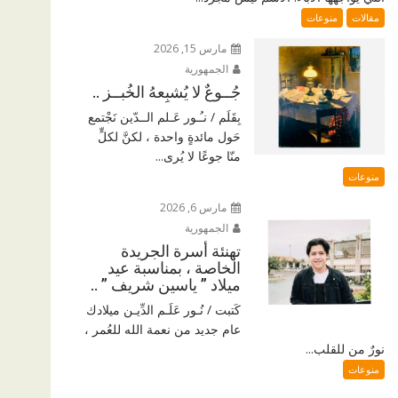
مقالات
منوعات
مارس 15, 2026
الجمهورية
جُــوعٌ لا يُشبِعهُ الخُبــز ..
بِقَلَم / نـُـور عَـلم الــدّين نَجْتمع
حَول مائدةٍ واحدة ، لكنَّ لكلٍّ
منّا جوعًا لا يُرى...
منوعات
مارس 6, 2026
الجمهورية
تهنئة أسرة الجريدة
الخاصة ، بمناسبة عيد
ميلاد ” ياسين شريف ” ..
كَتبت / نُـور عَلَـم الدِّيـن ميلادك
عام جديد من نعمة الله للعُمر ،
نورٌ من للقلب...
منوعات