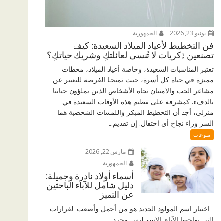
يونيو 23, 2026
الجمهورية
فن التخطيط لأعياد الميلاد السعيدة: كيف
تصنعين ذكريات لا تُنسى لعائلتكِ وشريك حياتكِ؟
تعتبر المناسبات السعيدة، وخاصة أعياد الميلاد، محطات
مميزة في حياة كل أسرة، حيث تمنحنا الفرصة للتعبير عن
مشاعر الحب والامتنان تجاه الأشخاص الذين يملؤون حياتنا
بالدفء. كمشرفة على تنظيم هذه الأوقات السعيدة في
منزلي، أجد أن التخطيط المبكر واللمسات الشخصية هما
السر وراء نجاح أي احتفال. إن تقديم...
منوعات
مارس 22, 2026
الجمهورية
أسماء أولاد نادرة وجميلة:
دليل شامل للآباء الباحثين
عن التميز
اختيار اسم المولود الجديد هو من أجمل وأصعب القرارات
التي يواجهها الآباء. الاسم ليس مجرد...