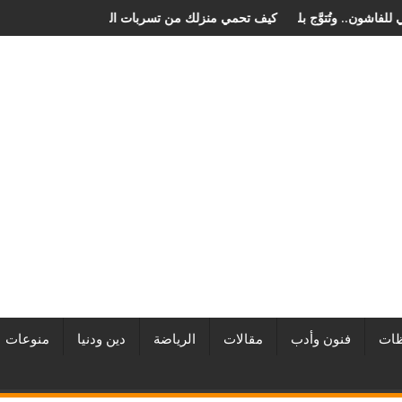
ان الصخرة الدولي للفاشون.. وتُتوَّج بلقب أفضل مصممة أزياء لعام 2026
كيف تحمي منزلك من تسربات الميا
ات
فنون وأدب
مقالات
الرياضة
دين ودنيا
منوعات