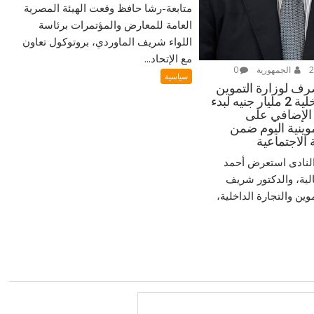
متابعة-رشا حافظ وقعت الهيئة المصرية
العامة للمعارض والمؤتمرات برئاسة
اللواء شريف الماوردي، بروتوكول تعاون
مع الإتحاد...
الجمهورية
0
سياسية
رف لوزارة التموين
والتجارة الداخلية 2 مليار جنيه لبدء
لإضافي على
وينية اليوم ضمن
الاجتماعية
النادى استعرض أحمد
لية، والدكتور شريف
وين والتجارة الداخلية،