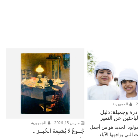
الجمهورية
ادرة وجميلة: دليل
لباحثين عن التميز
مارس 15, 2026
الجمهورية
ولود الجديد هو من أجمل
جُــوعٌ لا يُشبِعهُ الخُبــز ..
التي يواجهها الآباء.