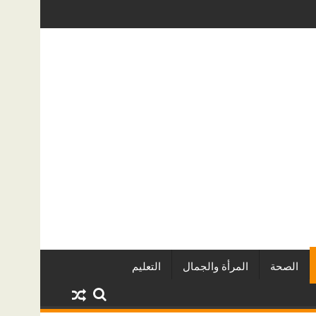
ريين وأبرز المشروعات
دينا أبو ضيف تتألق في مهرجان الصخرة الدول
الصحة
المرأة والجمال
التعليم