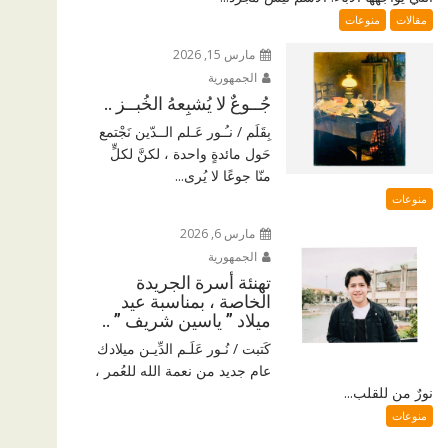
مقالات
منوعات
مارس 15, 2026
الجمهورية
جُــوعٌ لا يُشبِعهُ الخُبــز ..
بِقَلَم / نـُـور عَـلم الــدّين نَجْتمع
حَول مائدةٍ واحدة ، لكنَّ لكلٍّ
منّا جوعًا لا يُرى...
منوعات
مارس 6, 2026
الجمهورية
تهنئة أسرة الجريدة
الخاصة ، بمناسبة عيد
ميلاد ” ياسين شريف ” ..
كَتبت / نُـور عَلَـم الدِّيـن ميلادك
عام جديد من نعمة الله للعُمر ،
نورٌ من للقلب...
منوعات