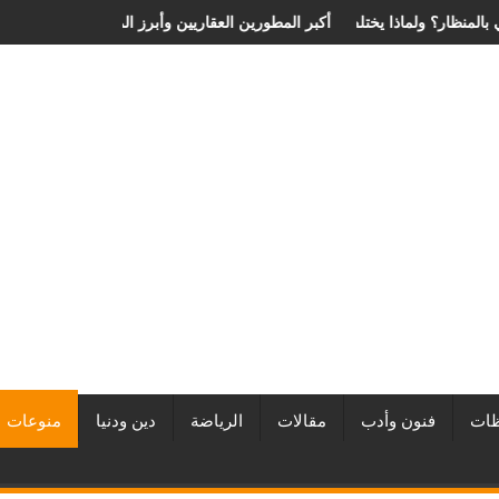
 الانزلاق الغضروفي بالمنظار؟ ولماذا يختلف من مريض لآخر؟
أفضل شركات التطوير العقاري في مصر من URE | أكبر المطورين العقا
ات
فنون وأدب
مقالات
الرياضة
دين ودنيا
منوعات