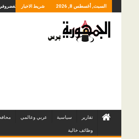
Skip
ما الذي يحدد سعر عملية
السبت, أغسطس 8, 2026
شريط الاخبار
to
content
تقارير
سياسية
عربي وعالمي
محافظ
وظائف خالية