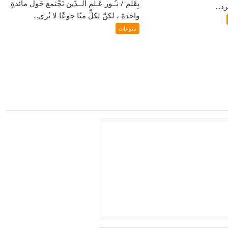
بِقَلَم / نـُـور عَـلم الــدّين نَجْتمع حَول مائدةٍ
...
واحدة ، لكنَّ لكلٍّ منّا جوعًا لا يُرى...
منوعات