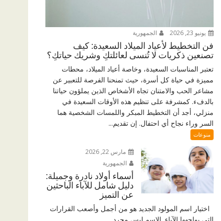
يونيو 23, 2026
الجمهورية
فن التخطيط لأعياد الميلاد السعيدة: كيف
تصنعين ذكريات لا تُنسى لعائلتكِ وشريك حياتكِ؟
تعتبر المناسبات السعيدة، وخاصة أعياد الميلاد، محطات
مميزة في حياة كل أسرة، حيث تمنحنا الفرصة للتعبير عن
مشاعر الحب والامتنان تجاه الأشخاص الذين يملؤون حياتنا
بالدفء. كمشرفة على تنظيم هذه الأوقات السعيدة في
منزلي، أجد أن التخطيط المبكر واللمسات الشخصية هما
السر وراء نجاح أي احتفال. إن تقديم...
منوعات
مارس 22, 2026
الجمهورية
أسماء أولاد نادرة وجميلة:
دليل شامل للآباء الباحثين
عن التميز
اختيار اسم المولود الجديد هو من أجمل وأصعب القرارات
التي يواجهها الآباء. الاسم ليس مجرد...