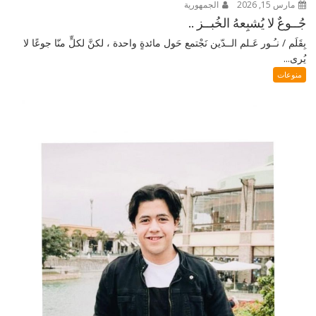
مارس 15, 2026
الجمهورية
جُــوعٌ لا يُشبِعهُ الخُبــز ..
بِقَلَم / نـُـور عَـلم الــدّين نَجْتمع حَول مائدةٍ واحدة ، لكنَّ لكلٍّ منّا جوعًا لا
يُرى...
منوعات