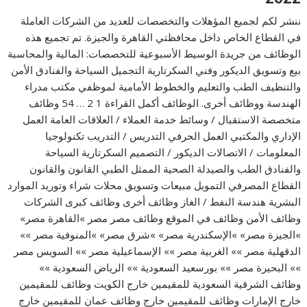
ننشر لكم لجميع المؤهلات والتخصصات للعديد من الشركات العاملة
في القطاع الخاص داخل محافظتي القاهرة والجيزة. تم تجميع هذه
الوظائف من جريدة الوسيط الأسبوعية للتخصصات: المالية والمحاسبة
بيع وتسويق الديكور وفني السكرتارية التجميل السياحة والفنادق الأمن
والتنظيف الطب والتعليم والخطوط الأمامية لموظفي مكتب مدراء
الهندسة ووظائف أخرى. الوظائف أكمل القراءة 1 2 … 54 وظائف
متخصصة الاستقبال / وسائط خدمة العملاء / العلاقات العامة العمل
الإداري والمكتبي العمل الحرفي التدريس / التدريب تكنولوجيا
المعلومات / الاتصالات الديكور / التصميم السكرتارية السياحة
والفنادق الطب والصيدلة الصحية الممثل الطبي القانون والقانون
القطاع المصرفي التمويل مبيعات وتسويق محلات شراء وتوريد الموارد
البشرية هندسة النفط / الغاز وظائف أخرى وظائف كبرى الشركات
وظائف الأمن وظائف في الموقع وظائف مصر مصر »القاهرة مصر»
»الجيزة مصر» »الإسكندرية مصر» »شرق مصر» »المنوفية مصر »»
الدقهلية مصر »» الغربية مصر »» الإسماعيلية مصر »» السويس مصر
»» البحيرة مصر »» بورسعيد السعودية »» الرياض السعودية »»
وظائف الشرقية السعودية للمقيمين خارج الكويت وظائف للمقيمين
خارج الإمارات وظائف للمقيمين خارج وظائف عمان للمقيمين خارج