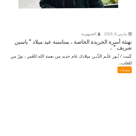
مارس 6, 2026
الجمهورية
تهنئة أسرة الجريدة الخاصة ، بمناسبة عيد ميلاد ” ياسين
شريف ” ..
كَتبت / نُـور عَلَـم الدِّيـن ميلادك عام جديد من نعمة الله للعُمر ، نورٌ من
للقلب...
منوعات