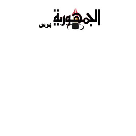
Ski
t
conten