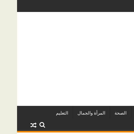
العقاريين وأبرز المشروعات
دينا أبو ضيف تتألق في مهرجان الصخرة ال
الصحة
المرأة والجمال
التعليم