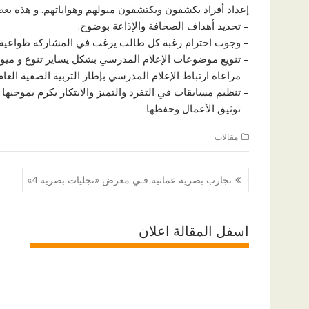
إعداد أفراد يكشفون ويكتشفون ميولهم وهواياتهم. و هذه بع
– تحديد أهداف الصحافة والإذاعة بوضوح.
– وجوب احترام رغبة كل طالب يرغب في المشاركة طواعية.
– تنويع موضوعات الإعلام المدرسي بشكل يساير تنوع و ميو
– مراعاة ارتباط الإعلام المدرسي بإطار التربية الصفية العام
– تنظيم مسابقات في التفرد والتميز والابتكار يكرم بموجبها 
– توثيق الأعمال وحفظها
مقالات
تصفّح
تجارب بصرية عمانية فـي معرض «تجليات بصرية 4»
المقالات
اسفل المقالة اعلان