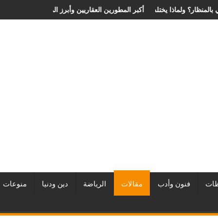
لية الانزلاق الغضروفي بالمنظار؟ ولماذا يختلف من مريض لآخر؟
أفضل شركات التطوير العقاري في مصر من URE | أكبر المطورين 
ات
فنون وأدب
مقالات
الرياضة
دين ودنيا
منوعات