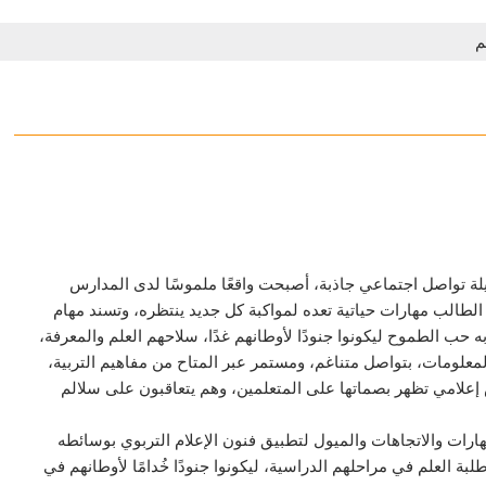
م
ة تواصل اجتماعي جاذبة، أصبحت واقعًا ملموسًا لدى المدارس
 الطالب مهارات حياتية تعده لمواكبة كل جديد ينتظره، وتسند مهام
حب الطموح ليكونوا جنودًا لأوطانهم غدًا، سلاحهم العلم والمعرفة،
علومات، بتواصل متناغم، ومستمر عبر المتاح من مفاهيم التربية،
علامي تظهر بصماتها على المتعلمين، وهم يتعاقبون على سلالم
رات والاتجاهات والميول لتطبيق فنون الإعلام التربوي بوسائطه
بة العلم في مراحلهم الدراسية، ليكونوا جنودًا خُدامًا لأوطانهم في