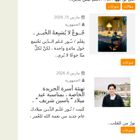
مقالات
منوعات
مارس 15, 2026
الجمهورية
جُــوعٌ لا يُشبِعهُ الخُبــز ..
بِقَلَم / نـُـور عَـلم الــدّين نَجْتمع
حَول مائدةٍ واحدة ، لكنَّ لكلٍّ
منّا جوعًا لا يُرى...
منوعات
مارس 6, 2026
الجمهورية
تهنئة أسرة الجريدة
الخاصة ، بمناسبة عيد
ميلاد ” ياسين شريف ” ..
كَتبت / نُـور عَلَـم الدِّيـن ميلادك
عام جديد من نعمة الله للعُمر ،
نورٌ من للقلب...
منوعات