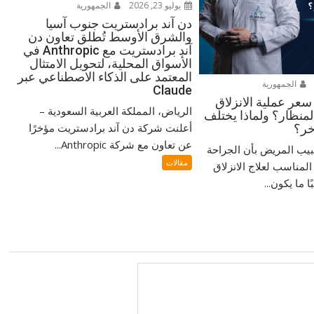
يوليو 23, 2026
الجمهورية
دن آند برادستريت جنوب آسيا
والشرق الأوسط تُطلق تعاون دن
آند برادستريت مع Anthropic في
الأسواق المحلية، لتحويل الامتثال
المعتمد على الذكاء الاصطناعي عبر
الجمهورية
Claude
سعر عملية الانزلاق
الرياض، المملكة العربية السعودية –
منظار؟ ولماذا يختلف
أعلنت شركة دن آند برادستريت مؤخرًا
خر؟
عن تعاون مع شركة Anthropic...
بيب المريض بأن الجراحة
مقالات
المناسب لعلاج الانزلاق
 ما يكون...