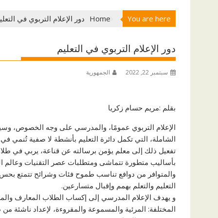
You are here
Home
دور الإعلام التربوي في التعلي
دور الإعلام التربوي في التعليم
سبتمبر 22, 2022
الجمهورية
بقلم :مريم حسام زكريا
الإعلام التربوي عمومًا، والمدرسي على وجه الخصوص، وسيل
الشاملة، التي تكمل دائرة التعليم بأنشطة لا صفية تُنمي في
تفعيل ذلك إلى معلم يؤمن برسالته عن قناعة، يربي في طلابه 
بأساليب متطورة تتماشى ومتطلبات عصر التقنيات وعالم الم
والمتوافر من دوافع تناسب طموح فئات وشرائح تتمتع بحس إ
التعليم والتعلم بهمم وإقبال متسارعين.
و يهدف الإعلام المدرسي إلى إكساب الطلاب المعارف والمها
المختلفة: المرئية والمسموعة والمقروءة، لإعداد ناشئة من طل