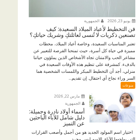
يونيو 23, 2026
الجمهورية
فن التخطيط لأعياد الميلاد السعيدة: كيف
تصنعين ذكريات لا تُنسى لعائلتكِ وشريك حياتكِ؟
تعتبر المناسبات السعيدة، وخاصة أعياد الميلاد، محطات
مميزة في حياة كل أسرة، حيث تمنحنا الفرصة للتعبير عن
مشاعر الحب والامتنان تجاه الأشخاص الذين يملؤون حياتنا
بالدفء. كمشرفة على تنظيم هذه الأوقات السعيدة في
منزلي، أجد أن التخطيط المبكر واللمسات الشخصية هما
السر وراء نجاح أي احتفال. إن تقديم...
منوعات
مارس 22, 2026
الجمهورية
أسماء أولاد نادرة وجميلة:
دليل شامل للآباء الباحثين
عن التميز
اختيار اسم المولود الجديد هو من أجمل وأصعب القرارات
التي يواجهها الآباء. الاسم ليس مجرد...